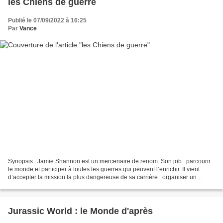
les Chiens de guerre
Publié le 07/09/2022 à 16:25
Par
Vance
Synopsis : Jamie Shannon est un mercenaire de renom. Son job : parcourir
le monde et participer à toutes les guerres qui peuvent l’enrichir. Il vient
d’accepter la mission la plus dangereuse de sa carrière : organiser un
pustch au Zangaro, état africain...
Jurassic World : le Monde d'après