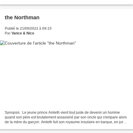
originaire de Montgomery dans l’Alabama,...
the Northman
Publié le 21/09/2022 à 09:15
Par
Vance & Nico
Synopsis : Le jeune prince Amleth vient tout juste de devenir un homme
quand son père est brutalement assassiné par son oncle qui s'empare alors
de la mère du garçon. Amleth fuit son royaume insulaire en barque, en jurant
de se venger. Deux décennies...