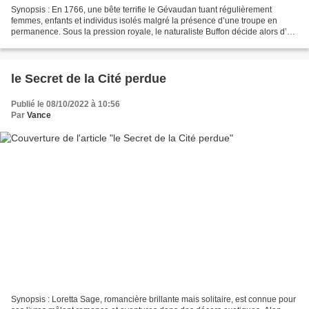
Synopsis : En 1766, une bête terrifie le Gévaudan tuant régulièrement
femmes, enfants et individus isolés malgré la présence d’une troupe en
permanence. Sous la pression royale, le naturaliste Buffon décide alors d’y
envoyer un de ses protégés, le chevalier...
le Secret de la Cité perdue
Publié le 08/10/2022 à 10:56
Par
Vance
Synopsis : Loretta Sage, romancière brillante mais solitaire, est connue pour