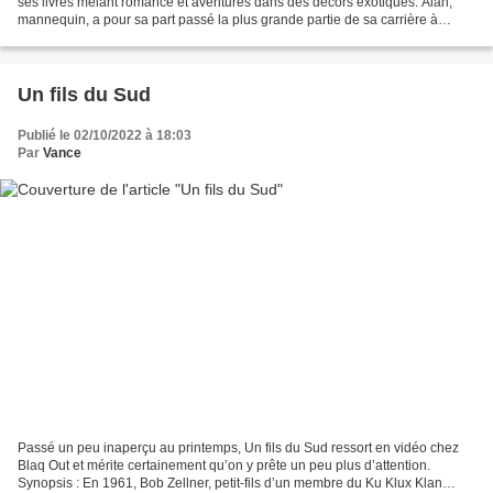
ses livres mêlant romance et aventures dans des décors exotiques. Alan,
mannequin, a pour sa part passé la plus grande partie de sa carrière à
incarner Dash, le héros à la plastique...
Un fils du Sud
Publié le 02/10/2022 à 18:03
Par
Vance
Passé un peu inaperçu au printemps, Un fils du Sud ressort en vidéo chez
Blaq Out et mérite certainement qu’on y prête un peu plus d’attention.
Synopsis : En 1961, Bob Zellner, petit-fils d’un membre du Ku Klux Klan