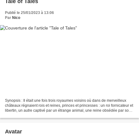
Tale of Tales
Publié le 25/01/2023 à 13:06
Par
Nico
Synopsis : Il était une fois trois royaumes voisins où dans de merveilleux
châteaux régnaient rois et reines, princes et princesses : un roi fornicateur et
libertin, un autre captivé par un étrange animal, une reine obsédée par son
désir d'enfant... Sorciers...
Avatar