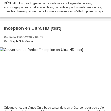
RÉSUMÉ : Un gentil type tente de séduire sa collègue de bureau,
encouragé par son chat et son chien, parlants et parfois malintentionnés,
mais les choses prennent une tournure sinistre lorsqu'elle lui pose un lapin.
Étrange mélange de genres que cette...
Inception en Ultra HD [test]
Publié le 15/05/2026 à 08:05
Par
Steph G & Vance
Critique ciné, par Vance On a beau tenter de s’en préserver, pour peu qu’on