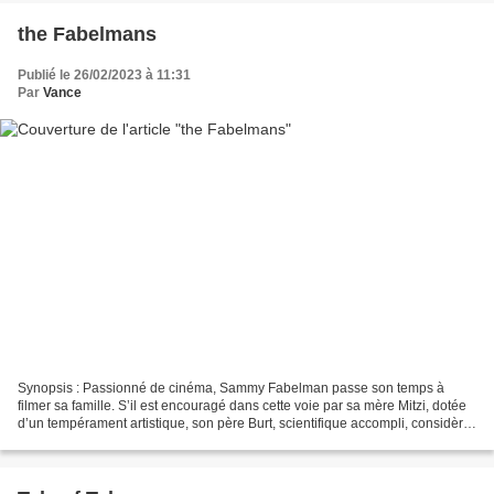
the Fabelmans
Publié le 26/02/2023 à 11:31
Par
Vance
Synopsis : Passionné de cinéma, Sammy Fabelman passe son temps à
filmer sa famille. S’il est encouragé dans cette voie par sa mère Mitzi, dotée
d’un tempérament artistique, son père Burt, scientifique accompli, considère
que sa passion est surtout un...