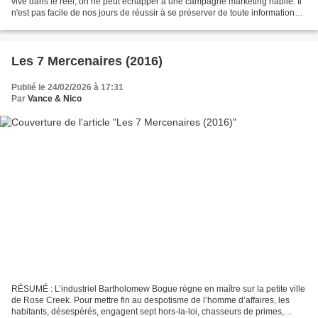
vive dans le réel, on ne peut échapper à une campagne marketing habile. Il
n'est pas facile de nos jours de réussir à se préserver de toute information
parasite avant une première...
Les 7 Mercenaires (2016)
Publié le 24/02/2026 à 17:31
Par
Vance & Nico
RÉSUMÉ : L’industriel Bartholomew Bogue règne en maître sur la petite ville
de Rose Creek. Pour mettre fin au despotisme de l’homme d’affaires, les
habitants, désespérés, engagent sept hors-la-loi, chasseurs de primes,