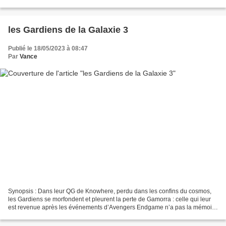
joueurs et tueurs à gages – Sam...
les Gardiens de la Galaxie 3
Publié le 18/05/2023 à 08:47
Par
Vance
Synopsis : Dans leur QG de Knowhere, perdu dans les confins du cosmos,
les Gardiens se morfondent et pleurent la perte de Gamorra : celle qui leur
est revenue après les événements d’Avengers Endgame n’a pas la mémoire
des bons moments passés ensemble...