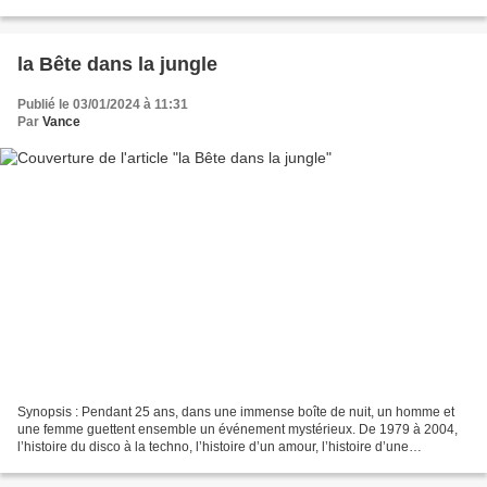
de l’intérêt et de la pertinence...
la Bête dans la jungle
Publié le 03/01/2024 à 11:31
Par
Vance
Synopsis : Pendant 25 ans, dans une immense boîte de nuit, un homme et
une femme guettent ensemble un événement mystérieux. De 1979 à 2004,
l’histoire du disco à la techno, l’histoire d’un amour, l’histoire d’une
obsession. La « chose » finalement se...