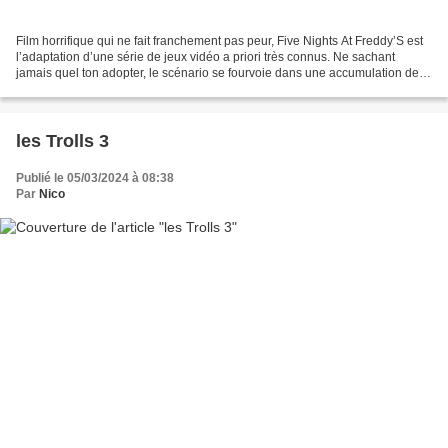
Film horrifique qui ne fait franchement pas peur, Five Nights At Freddy’S est
l’adaptation d’une série de jeux vidéo a priori très connus. Ne sachant
jamais quel ton adopter, le scénario se fourvoie dans une accumulation de
clichés grotesques. Dommage,...
les Trolls 3
Publié le 05/03/2024 à 08:38
Par
Nico