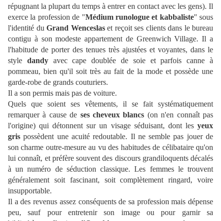
répugnant la plupart du temps à entrer en contact avec les gens). Il
exerce la profession de "
Médium runologue et kabbaliste
" sous
l'identité du
Grand Wenceslas
et reçoit ses clients dans le bureau
contigu à son modeste appartement de Greenwich Village. Il a
l'habitude de porter des tenues très ajustées et voyantes, dans le
style
dandy
avec cape doublée de soie et parfois canne à
pommeau, bien qu'il soit très au fait de la mode et possède une
garde-robe de grands couturiers.
Il a son permis mais pas de voiture.
Quels que soient ses vêtements, il se fait systématiquement
remarquer à cause de
ses cheveux blancs
(on n'en connaît pas
l'origine) qui détonnent sur un visage séduisant, dont les
yeux
gris
possèdent une acuité redoutable. Il ne semble pas jouer de
son charme outre-mesure au vu des habitudes de célibataire qu'on
lui connaît, et préfère souvent des discours grandiloquents décalés
à un numéro de séduction classique. Les femmes le trouvent
généralement soit fascinant, soit complètement ringard, voire
insupportable.
Il a des revenus assez conséquents de sa profession mais dépense
peu, sauf pour entretenir son image ou pour garnir sa