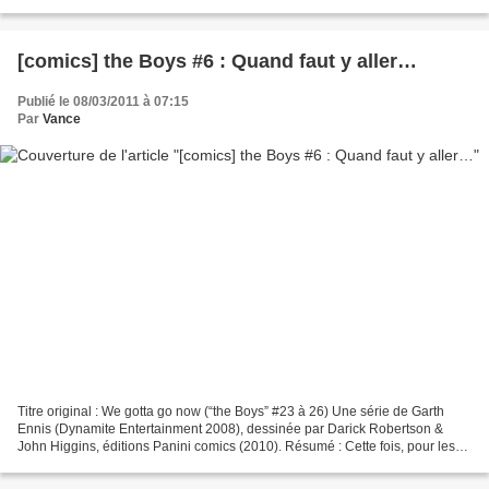
l’Université), décide de publier...
[comics] the Boys #6 : Quand faut y aller…
Publié le 08/03/2011 à 07:15
Par
Vance
Titre original : We gotta go now (“the Boys” #23 à 26) Une série de Garth
Ennis (Dynamite Entertainment 2008), dessinée par Darick Robertson &
John Higgins, éditions Panini comics (2010). Résumé : Cette fois, pour les
P’tits Gars, il y a du lourd, du...