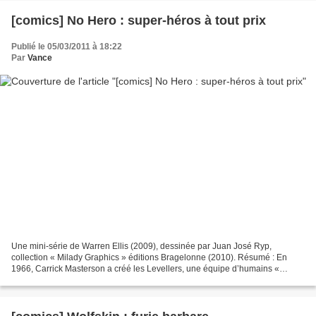
[comics] No Hero : super-héros à tout prix
Publié le 05/03/2011 à 18:22
Par
Vance
Une mini-série de Warren Ellis (2009), dessinée par Juan José Ryp,
collection « Milady Graphics » éditions Bragelonne (2010). Résumé : En
1966, Carrick Masterson a créé les Levellers, une équipe d’humains «
améliorés » destinés à intervenir là où tout...