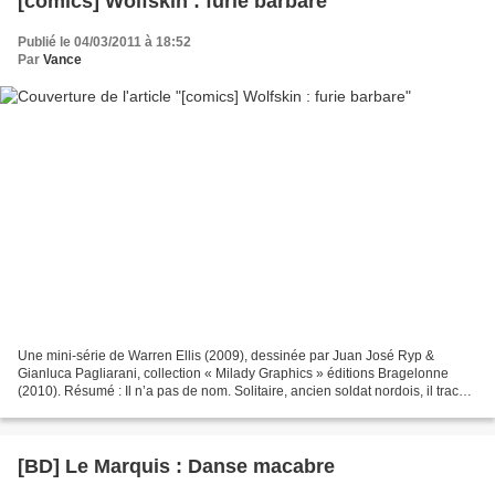
[comics] Wolfskin : furie barbare
Publié le 04/03/2011 à 18:52
Par
Vance
Une mini-série de Warren Ellis (2009), dessinée par Juan José Ryp &
Gianluca Pagliarani, collection « Milady Graphics » éditions Bragelonne
(2010). Résumé : Il n’a pas de nom. Solitaire, ancien soldat nordois, il trace
sa route en éliminant les gêneurs...
[BD] Le Marquis : Danse macabre