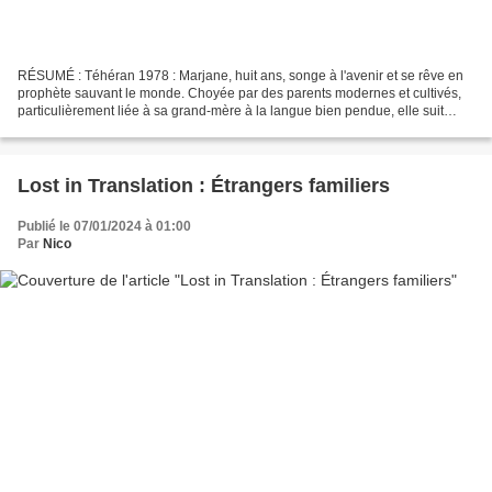
RÉSUMÉ : Téhéran 1978 : Marjane, huit ans, songe à l'avenir et se rêve en
prophète sauvant le monde. Choyée par des parents modernes et cultivés,
particulièrement liée à sa grand-mère à la langue bien pendue, elle suit
avec exaltation les évènements qui...
Lost in Translation : Étrangers familiers
Publié le 07/01/2024 à 01:00
Par
Nico