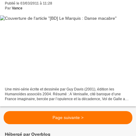
Publié le 03/03/2011 à 11:28
Par
Vance
Une mini-série écrite et dessinée par Guy Davis (2001), édition les
Humanoïdes associés 2004. Résumé : A Venisalle, cité baroque d’une
France imaginaire, bercée par l’opulence et la décadence, Vol de Galle a
voué sa vie à combattre les esprits malins....
Page suivante >
Hébergé par Overblog