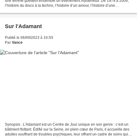
une femme guettent ensemble un événement mystérieux. De 1979 à 2004,
l’histoire du disco à la techno, l’histoire d’un amour, l’histoire d’une
obsession. La « chose » finalement se...
Sur l'Adamant
Publié le 06/09/2023 à 10:55
Par
Vance
Synopsis : L’Adamant est un Centre de Jour unique en son genre : c’est un
bâtiment flottant. Édifié sur la Seine, en plein cœur de Paris, il accueille des
adultes souffrant de troubles psychiques, leur offrant un cadre de soins qui