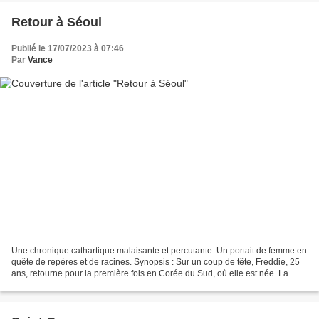
Retour à Séoul
Publié le 17/07/2023 à 07:46
Par
Vance
Une chronique cathartique malaisante et percutante. Un portait de femme en
quête de repères et de racines. Synopsis : Sur un coup de tête, Freddie, 25
ans, retourne pour la première fois en Corée du Sud, où elle est née. La
jeune femme se lance avec fougue...