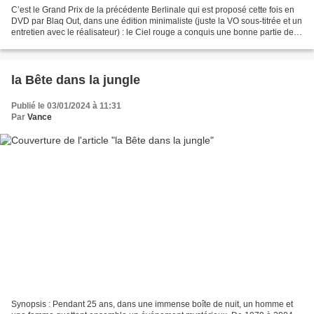
C’est le Grand Prix de la précédente Berlinale qui est proposé cette fois en
DVD par Blaq Out, dans une édition minimaliste (juste la VO sous-titrée et un
entretien avec le réalisateur) : le Ciel rouge a conquis une bonne partie des
professionnels, ravis...
la Bête dans la jungle
Publié le 03/01/2024 à 11:31
Par
Vance
Synopsis : Pendant 25 ans, dans une immense boîte de nuit, un homme et