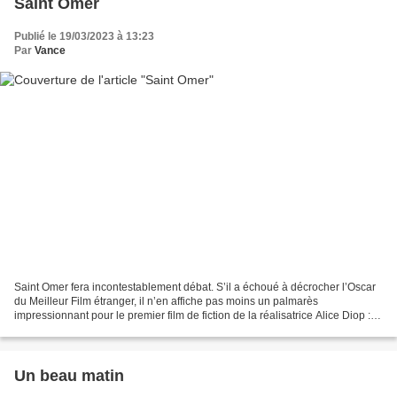
Saint Omer
Publié le 19/03/2023 à 13:23
Par
Vance
Saint Omer fera incontestablement débat. S’il a échoué à décrocher l’Oscar
du Meilleur Film étranger, il n’en affiche pas moins un palmarès
impressionnant pour le premier film de fiction de la réalisatrice Alice Diop :
Lion d’Argent à la Mostra, César...
Un beau matin