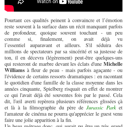
Pourtant ces qualités peinent à convaincre et l’émotion
reste souvent à la surface dans un récit manquant parfois
de profondeur, quoique souvent touchant - un peu
comme si, finalement, on avait déjà vu
l’essentiel auparavant et ailleurs. S'il séduira des
millions de spectateurs par sa sincérité et sa justesse de
ton, il en décevra (légèrement) peut-être quelques-uns
Michelle
qui resteront de marbre devant les éclats d'une
Williams
à fleur de peau - mais parfois agaçante - ou
l'évidence de certains ressorts dramatiques : en racontant
le quotidien d'une famille de la classe moyenne dans les
années cinquante, Spielberg risquait en effet de montrer
ce qui l'avait déjà été souventes fois par le passé. Cela
dit, l'
œil
averti repèrera plusieurs références glissées çà
et là à la filmographie du père de
Jurassic Park
et
l'amateur de cinéma ne pourra qu'apprécier le guest venu
faire une jolie apparition à la fin.
Un beau métrage donc, qui aurait pu être un très grand