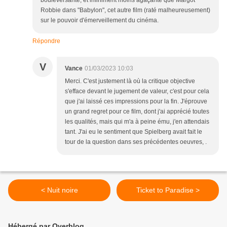
Robbie dans "Babylon", cet autre film (raté malheureusement)
sur le pouvoir d'émerveillement du cinéma.
Répondre
V
Vance
01/03/2023 10:03
Merci. C'est justement là où la critique objective
s'efface devant le jugement de valeur, c'est pour cela
que j'ai laissé ces impressions pour la fin. J'éprouve
un grand regret pour ce film, dont j'ai apprécié toutes
les qualités, mais qui m'a à peine ému, j'en attendais
tant. J'ai eu le sentiment que Spielberg avait fait le
tour de la question dans ses précédentes oeuvres, .
< Nuit noire
Ticket to Paradise >
Hébergé par Overblog