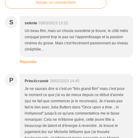
Ajouter un commentaire
S
selenie
03/03/2023 13:22
Un beau film, mais un chouïa surestimé je trouve, le côté mélo
conjugal prend trop le pas sur l'apprentissage et la passion
cinéma du gosse. Mais c'est forcément passionnant au niveau
cinéphilie...
Répondre
P
Princécranoir
26/02/2023 14:45
Je ne saurais dire si c'est un "très grand film" mais c'est pour
le moment ce que j'ai vu de mieux depuis ce début d'année
(qui ne fait que commencer je le reconnais). Je n'avais pas
fait le lien avec Julia Butters dans "Once upon a time... in
Hollywood" jusqu'à ce qu'une commentatrice me le fasse
remarquer. Cela ne m'étonne guère, cette jeune fille a
beaucoup de talent et d'énergie à revendre. Je trouve le
jugement dur sur Michelle Williams que j'ai trouvée
bouleversante, et infiniment moins agaçante que Margot