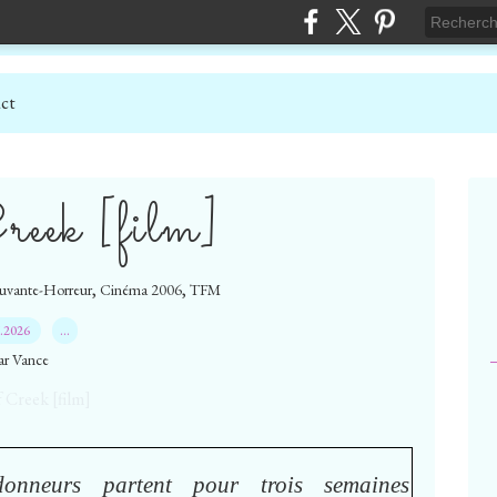
ct
eek [film]
,
,
uvante-Horreur
Cinéma 2006
TFM
7.2026
…
ar Vance
onneurs partent pour trois semaines