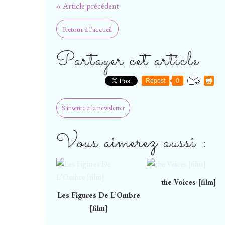
« Article précédent
Retour à l'accueil
Partager cet article
Repost
0
S'inscrire à la newsletter
Vous aimerez aussi :
the Voices [film]
Les Figures De L’Ombre
[film]