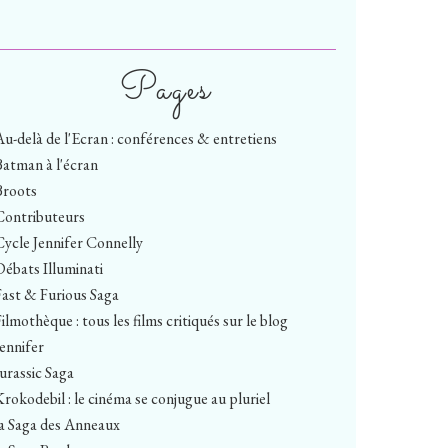
Pages
Au-delà de l'Ecran : conférences & entretiens
Batman à l'écran
Broots
Contributeurs
Cycle Jennifer Connelly
Débats Illuminati
Fast & Furious Saga
ilmothèque : tous les films critiqués sur le blog
Jennifer
Jurassic Saga
Krokodebil : le cinéma se conjugue au pluriel
la Saga des Anneaux