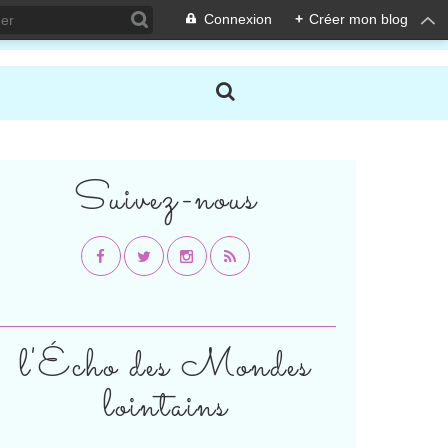
Connexion
+
Créer mon blog
Suivez-nous
l'Écho des Mondes
lointains