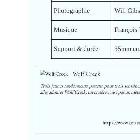
Photographie
Will Gib
Musique
François 
Support & durée
35mm en.
Wolf Creek
Trois jeunes randonneurs partent pour trois semaines 
aller admirer Wolf Creek, un cratère causé par un météo
https://www.amaz