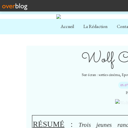
Accueil
La Rédaction
Conta
Wolf Cr
,
Sur écran : sorties cinéma
Epo
05.0
P
RÉSUMÉ
:
Trois jeunes rand