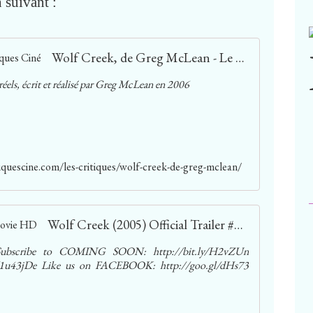
 suivant :
Wolf Creek, de Greg McLean - Le Coin des Critiques Ciné
 réels, écrit et réalisé par Greg McLean en 2006
tiquescine.com/les-critiques/wolf-creek-de-greg-mclean/
Wolf Creek (2005) Official Trailer #1 - Horror Movie HD
h Subscribe to COMING SOON: http://bit.ly/H2vZUn
/1u43jDe Like us on FACEBOOK: http://goo.gl/dHs73