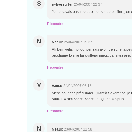
S
sylversurfer
25/04/2007 22:37
Je ne savais pas trop quoi penser de ce film ; j'en e
Répondre
N
Neault
25/04/2007 15:37
Ah ben voilà, moi qui pensais avoir déniché la petit
prochaine fois, je farfouillerai mieux dans tes articl
Répondre
V
Vance
24/04/2007 08:18
Merci pour ces précisions. Quant à Severance, je t'
6000114.html<br /> <br /> Les grands esprits...
Répondre
N
Neault
23/04/2007 22:58