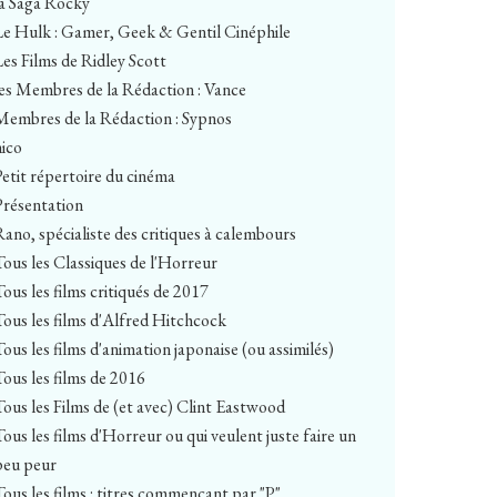
la Saga Rocky
Le Hulk : Gamer, Geek & Gentil Cinéphile
Les Films de Ridley Scott
les Membres de la Rédaction : Vance
Membres de la Rédaction : Sypnos
nico
Petit répertoire du cinéma
Présentation
Rano, spécialiste des critiques à calembours
Tous les Classiques de l'Horreur
Tous les films critiqués de 2017
Tous les films d'Alfred Hitchcock
Tous les films d'animation japonaise (ou assimilés)
Tous les films de 2016
Tous les Films de (et avec) Clint Eastwood
Tous les films d'Horreur ou qui veulent juste faire un
peu peur
Tous les films : titres commençant par "P"