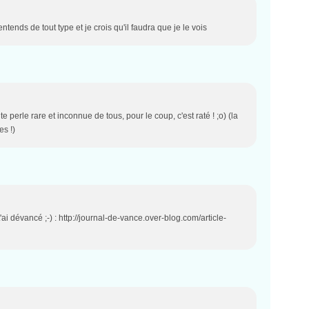
ntends de tout type et je crois qu'il faudra que je le vois
e perle rare et inconnue de tous, pour le coup, c'est raté ! ;o) (la
es !)
ai dévancé ;-) : http://journal-de-vance.over-blog.com/article-