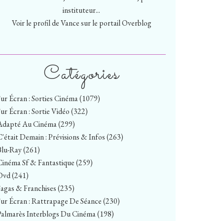
instituteur...
Voir le profil de
Vance
sur le portail Overblog
Catégories
Sur Écran : Sorties Cinéma
(1079)
Sur Écran : Sortie Vidéo
(322)
Adapté Au Cinéma
(299)
C'était Demain : Prévisions & Infos
(263)
Blu-Ray
(261)
Cinéma Sf & Fantastique
(259)
Dvd
(241)
Sagas & Franchises
(235)
Sur Écran : Rattrapage De Séance
(230)
Palmarès Interblogs Du Cinéma
(198)