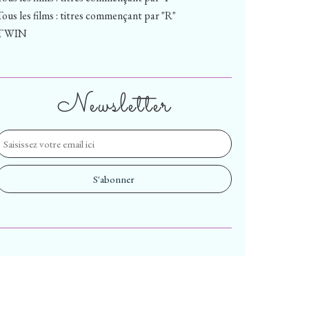
Tous les films : titres commençant par "R"
TWIN
Newsletter