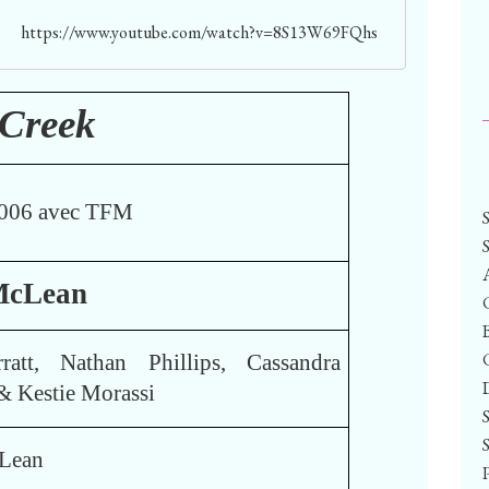
https://www.youtube.com/watch?v=8S13W69FQhs
 Creek
006 avec TFM
McLean
ratt, Nathan Phillips, Cassandra
& Kestie Morassi
Lean