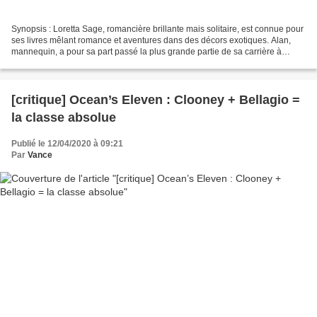
Synopsis : Loretta Sage, romancière brillante mais solitaire, est connue pour
ses livres mêlant romance et aventures dans des décors exotiques. Alan,
mannequin, a pour sa part passé la plus grande partie de sa carrière à
incarner Dash, le héros à la plastique...
[critique] Ocean’s Eleven : Clooney + Bellagio =
la classe absolue
Publié le 12/04/2020 à 09:21
Par
Vance