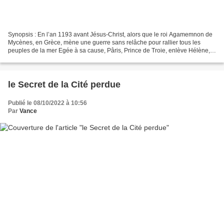
Synopsis : En l’an 1193 avant Jésus-Christ, alors que le roi Agamemnon de
Mycènes, en Grèce, mène une guerre sans relâche pour rallier tous les
peuples de la mer Egée à sa cause, Pâris, Prince de Troie, enlève Hélène,
Reine de Sparte, à son mari Ménélas,...
le Secret de la Cité perdue
Publié le 08/10/2022 à 10:56
Par
Vance