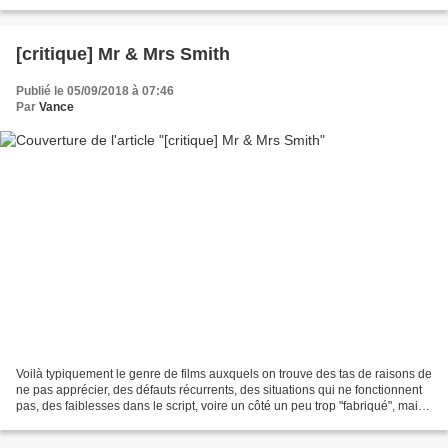
derrière lui une veuve éplorée....
[critique] Mr & Mrs Smith
Publié le 05/09/2018 à 07:46
Par
Vance
Voilà typiquement le genre de films auxquels on trouve des tas de raisons de
ne pas apprécier, des défauts récurrents, des situations qui ne fonctionnent
pas, des faiblesses dans le script, voire un côté un peu trop "fabriqué", mais
qui, bon an mal an,...