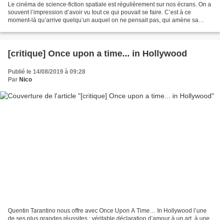
Le cinéma de science-fiction spatiale est régulièrement sur nos écrans. On a
souvent l’impression d’avoir vu tout ce qui pouvait se faire. C’est à ce
moment-là qu’arrive quelqu’un auquel on ne pensait pas, qui amène sa
patte à un univers un peu trop balisé....
[critique] Once upon a time... in Hollywood
Publié le 14/08/2019 à 09:28
Par
Nico
Quentin Tarantino nous offre avec Once Upon A Time… In Hollywood l’une
de ses plus grandes réussites : véritable déclaration d’amour à un art, à une