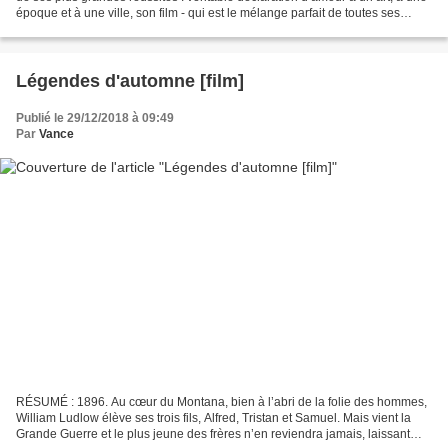
époque et à une ville, son film - qui est le mélange parfait de toutes ses
précédentes œuvres - déborde...
Légendes d'automne [film]
Publié le 29/12/2018 à 09:49
Par
Vance
RÉSUMÉ : 1896. Au cœur du Montana, bien à l’abri de la folie des hommes,
William Ludlow élève ses trois fils, Alfred, Tristan et Samuel. Mais vient la
Grande Guerre et le plus jeune des frères n’en reviendra jamais, laissant