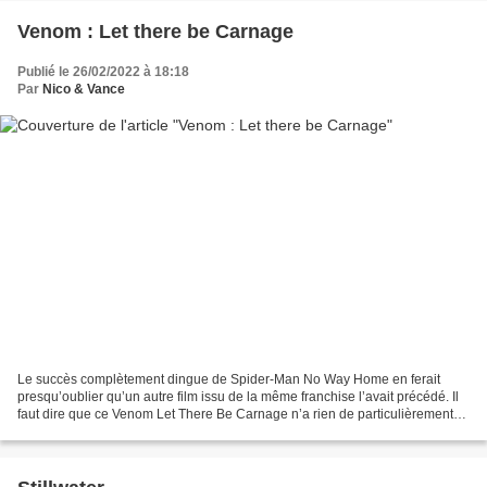
Venom : Let there be Carnage
Publié le 26/02/2022 à 18:18
Par
Nico & Vance
Le succès complètement dingue de Spider-Man No Way Home en ferait
presqu’oublier qu’un autre film issu de la même franchise l’avait précédé. Il
faut dire que ce Venom Let There Be Carnage n’a rien de particulièrement
intéressant à raconter ni d’excitant...