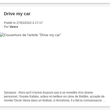
connus au Japon, une famille cachant...
Drive my car
Publié le 27/02/2022 à 17:17
Par
Vance
Synopsis : Alors qu'il n'arrive toujours pas à se remettre d'un drame
personnel, Yusuke Kafuku, acteur et metteur en cène de théâtre, accepte de
monter Oncle Vania dans un festival, à Hiroshima. Il y fait la connaissance de
Misaki, une jeune femme réservée...