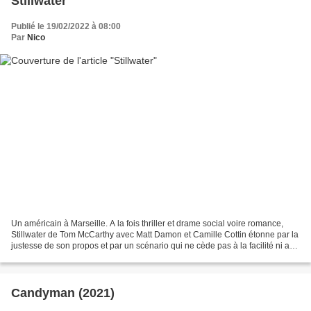
Stillwater
Publié le 19/02/2022 à 08:00
Par
Nico
Un américain à Marseille. A la fois thriller et drame social voire romance,
Stillwater de Tom McCarthy avec Matt Damon et Camille Cottin étonne par la
justesse de son propos et par un scénario qui ne cède pas à la facilité ni aux
clichés inhérents à la...
Candyman (2021)