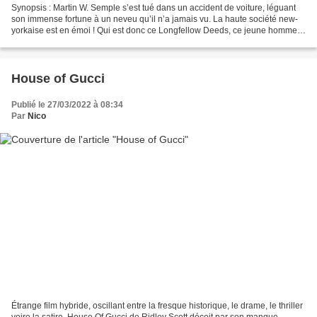
Synopsis : Martin W. Semple s’est tué dans un accident de voiture, léguant
son immense fortune à un neveu qu’il n’a jamais vu. La haute société new-
yorkaise est en émoi ! Qui est donc ce Longfellow Deeds, ce jeune homme
naïf, un tantinet loufoque, qui...
House of Gucci
Publié le 27/03/2022 à 08:34
Par
Nico
Étrange film hybride, oscillant entre la fresque historique, le drame, le thriller
voire la satire. House Of Gucci de Ridley Scott déçoit par son manque