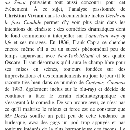
au Sénat
pouvaient tout aussi concourir pour cet
événement. À ce sujet, l’analyse passionnée de
Christian Viviani
dans le documentaire inclus
Deeds ou
le faux Candide
permet d’y voir plus clair dans les
intentions du cinéaste : des comédies dramatiques dont
le fond commence à interpeller sur l’
american way of
1936
life
et ses mirages. En
, Frank Capra se cherche
encore même s’il a eu un succès phénoménal peu de
temps auparavant avec
New-York-Miami
et ses quatre
Oscars
. Il sait désormais qu’il aura le champ libre pour
ses mises en scènes, toujours fondées sur des
improvisations et des remaniements au jour le jour (il le
raconte très bien dans ce numéro de
Cinémas, Cinémas
de 1983, également inclus sur le blu-ray) et décide de
continuer à tâter le terrain cinématographique en
s’essayant à la comédie. De son propre aveu, ce n’est pas
ce qu’il maîtrise le mieux et force est de constater que
Mr Deeds
souffre un petit peu de cette tendance au
burlesque, avec des gags un poil trop appuyés et pas
toujours intégrés de la plus harmonieuse des façons. Le