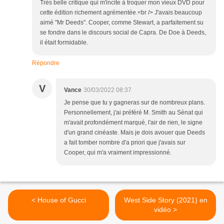
Très belle critique qui m'incite à troquer mon vieux DVD pour
cette édition richement agrémentée.<br /> J'avais beaucoup
aimé "Mr Deeds". Cooper, comme Stewart, a parfaitement su
se fondre dans le discours social de Capra. De Doe à Deeds,
il était formidable.
Répondre
V
Vance
30/03/2022 08:37
Je pense que tu y gagneras sur de nombreux plans.
Personnellement, j'ai préféré M. Smith au Sénat qui
m'avait profondément marqué, l'air de rien, le signe
d'un grand cinéaste. Mais je dois avouer que Deeds
a fait tomber nombre d'a priori que j'avais sur
Cooper, qui m'a vraiment impressionné.
< House of Gucci
West Side Story (2021) en
vidéo >