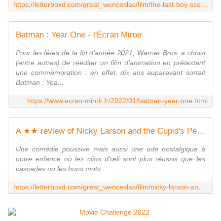
https://letterboxd.com/great_wenceslas/film/the-last-boy-scout/
Batman : Year One - l'Écran Miroir
Pour les fêtes de la fin d'année 2021, Warner Bros. a choisi
(entre autres) de rééditer un film d'animation en prétextant
une commémoration : en effet, dix ans auparavant sortait
Batman : Yea...
https://www.ecran-miroir.fr/2022/01/batman-year-one.html
A ★★ review of Nicky Larson and the Cupid's Perfume (2018)
Une comédie poussive mais aussi une ode nostalgique à
notre enfance où les clins d'œil sont plus réussis que les
cascades ou les bons mots.
https://letterboxd.com/great_wenceslas/film/nicky-larson-and-the-cupids-perfume/