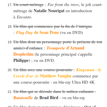
Un court-métrage
:
Far from the trees
, le joli court-
Natalie Nourigat
métrage de
en introduction
à
Encanto.
Un film qui commence par la fin de l’intrigue
de Sean Penn
:
Flag Day
(vu en DVD)
Un film dont un personnage porte le prénom de ton
d'Arnaud
ami(e) d’enfance
:
Tromperie
Desplechin
(le personnage principal s'appelle
Philippe
) ; vu en DVD.
Un film avec une course-poursuite
:
Kingsman : le
Matthew Vaughn
Cercle d'or
de
commence par
une course-poursuite - en blu-ray Ultra HD 4K
Un film qui se déroule dans le milieu culinaire
:
Brad Bird
Ratatouille
de
- vu en blu-ray
Un film dont un personnage déménage
:
Out of