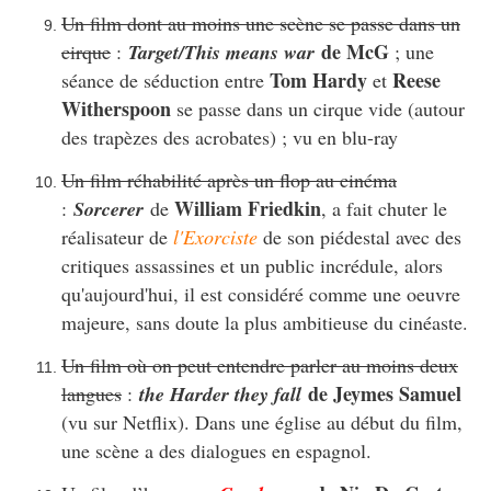
Un film dont au moins une scène se passe dans un
de McG
cirque
:
Target/This means war
; une
Tom Hardy
Reese
séance de séduction entre
et
Witherspoon
se passe dans un cirque vide (autour
des trapèzes des acrobates) ; vu en blu-ray
Un film réhabilité après un flop au cinéma
William Friedkin
:
Sorcerer
de
, a fait chuter le
réalisateur de
l'Exorciste
de son piédestal avec des
critiques assassines et un public incrédule, alors
qu'aujourd'hui, il est considéré comme une oeuvre
majeure, sans doute la plus ambitieuse du cinéaste.
Un film où on peut entendre parler au moins deux
de Jeymes Samuel
langues
:
the Harder they fall
(vu sur Netflix). Dans une église au début du film,
une scène a des dialogues en espagnol.