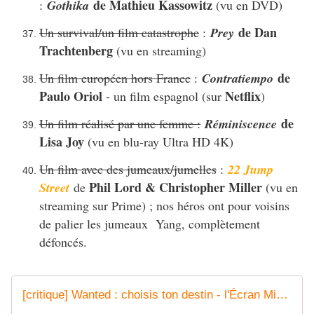
de Mathieu Kassowitz
:
Gothika
(vu en DVD)
de Dan
Un survival/un film catastrophe
:
Prey
Trachtenberg
(vu en streaming)
de
Un film européen hors France
:
Contratiempo
Paulo Oriol
Netflix
- un film espagnol (sur
)
de
Un film réalisé par une femme :
Réminiscence
Lisa Joy
(vu en blu-ray Ultra HD 4K)
Un film avec des jumeaux/jumelles
:
22 Jump
Phil Lord & Christopher Miller
Street
de
(vu en
streaming sur Prime) ; nos héros ont pour voisins
de palier les jumeaux Yang, complètement
défoncés.
[critique] Wanted : choisis ton destin - l'Écran Miroir