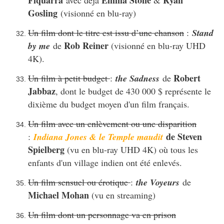
Fiquarra
Emma Stone
Ryan
avec déjà
&
Gosling
(visionné en blu-ray)
Un film dont le titre est issu d’une chanson
:
Stand
Rob Reiner
by me
de
(visionné en blu-ray UHD
4K).
Robert
Un film à petit budget
:
the Sadness
de
Jabbaz
, dont le budget de 430 000 $ représente le
dixième du budget moyen d'un film français.
Un film avec un enlèvement ou une disparition
de Steven
:
Indiana Jones & le Temple maudit
Spielberg
(vu en blu-ray UHD 4K) où tous les
enfants d'un village indien ont été enlevés.
Un film sensuel ou érotique
:
the Voyeurs
de
Michael Mohan
(vu en streaming)
Un film dont un personnage va en prison