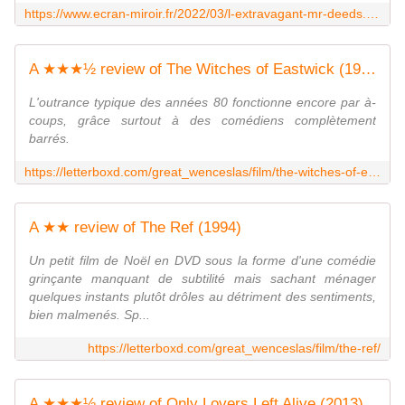
https://www.ecran-miroir.fr/2022/03/l-extravagant-mr-deeds.html
A ★★★½ review of The Witches of Eastwick (1987)
L'outrance typique des années 80 fonctionne encore par à-
coups, grâce surtout à des comédiens complètement
barrés.
https://letterboxd.com/great_wenceslas/film/the-witches-of-eastwick/
A ★★ review of The Ref (1994)
Un petit film de Noël en DVD sous la forme d'une comédie
grinçante manquant de subtilité mais sachant ménager
quelques instants plutôt drôles au détriment des sentiments,
bien malmenés. Sp...
https://letterboxd.com/great_wenceslas/film/the-ref/
A ★★★½ review of Only Lovers Left Alive (2013)