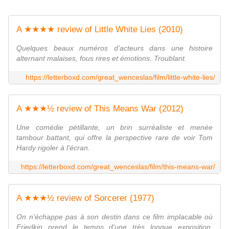
A ★★★★ review of Little White Lies (2010)
Quelques beaux numéros d'acteurs dans une histoire
alternant malaises, fous rires et émotions. Troublant.
https://letterboxd.com/great_wenceslas/film/little-white-lies/
A ★★★½ review of This Means War (2012)
Une comédie pétillante, un brin surréaliste et menée
tambour battant, qui offre la perspective rare de voir Tom
Hardy rigoler à l'écran.
https://letterboxd.com/great_wenceslas/film/this-means-war/
A ★★★½ review of Sorcerer (1977)
On n'échappe pas à son destin dans ce film implacable où
Friedkin prend le temps d'une très longue exposition,