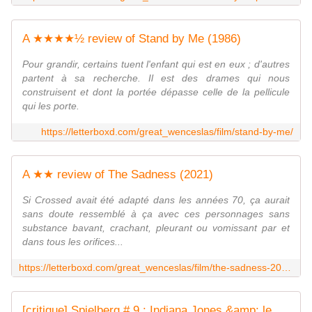
A ★★★★½ review of Stand by Me (1986)
Pour grandir, certains tuent l'enfant qui est en eux ; d'autres
partent à sa recherche. Il est des drames qui nous
construisent et dont la portée dépasse celle de la pellicule
qui les porte.
https://letterboxd.com/great_wenceslas/film/stand-by-me/
A ★★ review of The Sadness (2021)
Si Crossed avait été adapté dans les années 70, ça aurait
sans doute ressemblé à ça avec ces personnages sans
substance bavant, crachant, pleurant ou vomissant par et
dans tous les orifices...
https://letterboxd.com/great_wenceslas/film/the-sadness-2021/
[critique] Spielberg # 9 : Indiana Jones &amp; le Temple maudit - l'Écran Miroir