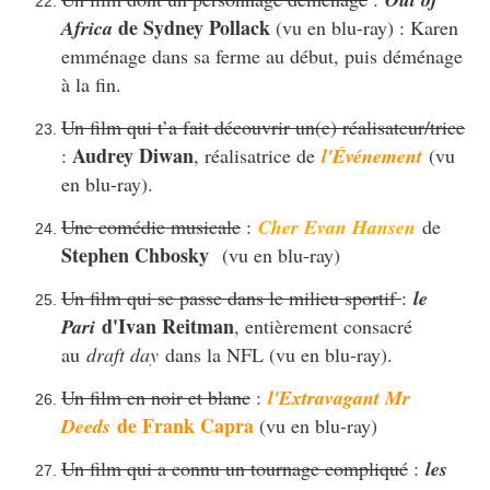
de Sydney Pollack
Africa
(vu en blu-ray) : Karen
emménage dans sa ferme au début, puis déménage
à la fin.
Un film qui t’a fait découvrir un(e) réalisateur/trice
Audrey Diwan
:
, réalisatrice de
l'Événement
(vu
en blu-ray).
Une comédie musicale
:
Cher Evan Hansen
de
Stephen Chbosky
(vu en blu-ray)
Un film qui se passe dans le milieu sportif
:
le
d'Ivan Reitman
Pari
, entièrement consacré
au
draft day
dans la NFL (vu en blu-ray).
Un film en noir et blanc
:
l'Extravagant Mr
de Frank Capra
Deeds
(vu en blu-ray)
Un film qui a connu un tournage compliqué
:
les