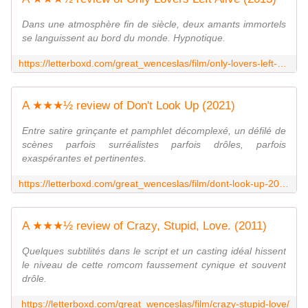
Dans une atmosphère fin de siècle, deux amants immortels
se languissent au bord du monde. Hypnotique.
https://letterboxd.com/great_wenceslas/film/only-lovers-left-alive/
A ★★★½ review of Don't Look Up (2021)
Entre satire grinçante et pamphlet décomplexé, un défilé de
scènes parfois surréalistes parfois drôles, parfois
exaspérantes et pertinentes.
https://letterboxd.com/great_wenceslas/film/dont-look-up-2021/
A ★★★½ review of Crazy, Stupid, Love. (2011)
Quelques subtilités dans le script et un casting idéal hissent
le niveau de cette romcom faussement cynique et souvent
drôle.
https://letterboxd.com/great_wenceslas/film/crazy-stupid-love/