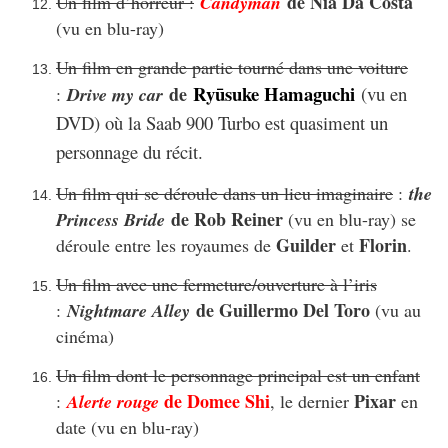
de Nia Da Costa
Un film d’horreur :
Candyman
(vu en blu-ray)
Un film en grande partie tourné dans une voiture
Ryūsuke Hamaguchi
de
(vu en
:
Drive my car
DVD) où la Saab 900 Turbo est quasiment un
personnage du récit.
Un film qui se déroule dans un lieu imaginaire
:
the
de Rob Reiner
Princess Bride
(vu en blu-ray) se
Guilder
Florin
déroule entre les royaumes de
et
.
Un film avec une fermeture/ouverture à l’iris
de Guillermo Del Toro
:
Nightmare Alley
(vu au
cinéma)
Un film dont le personnage principal est un enfant
de Domee Shi
Pixar
:
Alerte rouge
, le dernier
en
date (vu en blu-ray)