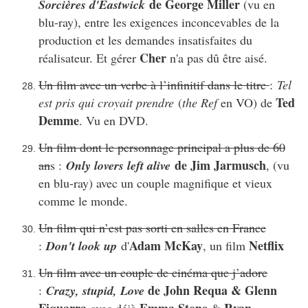
de George Miller
Sorcières d'Eastwick
(vu en
blu-ray), entre les exigences inconcevables de la
production et les demandes insatisfaites du
Cher
réalisateur. Et gérer
n'a pas dû être aisé.
Un film avec un verbe à l’infinitif dans le titre
:
Tel
Ted
est pris qui croyait prendre
(
the Ref
en VO) de
Demme
. Vu en DVD.
Un film dont le personnage principal a plus de 60
de Jim Jarmusch
an
s :
Only lovers left alive
, (vu
en blu-ray) avec un couple magnifique et vieux
comme le monde.
Un film qui n’est pas sorti en salles en France
Adam McKay
Netflix
:
Don't look up
d'
, un film
Un film avec un couple de cinéma que j’adore
de John Requa & Glenn
:
Crazy, stupid, Love