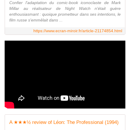
Confier l'adaptation du comic-book iconoclaste de Mark
Millar au réalisateur de Night Watch n'était guère
enthousiasmant : quoique prometteur dans ses intentions, le
film russe s'emmêlait dans ...
https://www.ecran-miroir.fr/article-21174854.html
A ★★★½ review of Léon: The Professional (1994)