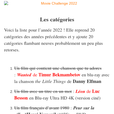
Les catégories
Voici la liste pour l’année 2022 ! Elle reprend 20
catégories des années précédentes et y ajoute 20
catégories flambant neuves probablement un peu plus
retorses.
Un film qui contient une chanson que tu adores
Timur Bekmambetov
:
Wanted
de
en blu-ray avec
Danny Elfman
la chanson
the Little Things
de
Luc
Un film avec un titre en un mot
:
Léon
de
Besson
en Blu-ray Ultra HD 4K (version ciné)
Un film français d’avant 1980
:
Peur sur la