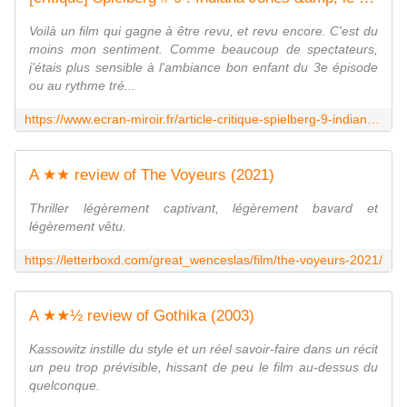
Voilà un film qui gagne à être revu, et revu encore. C'est du
moins mon sentiment. Comme beaucoup de spectateurs,
j'étais plus sensible à l'ambiance bon enfant du 3e épisode
ou au rythme tré...
https://www.ecran-miroir.fr/article-critique-spielberg-9-indiana-jones-le-temple-maudit-117650745.html
A ★★ review of The Voyeurs (2021)
Thriller légèrement captivant, légèrement bavard et
légèrement vêtu.
https://letterboxd.com/great_wenceslas/film/the-voyeurs-2021/
A ★★½ review of Gothika (2003)
Kassowitz instille du style et un réel savoir-faire dans un récit
un peu trop prévisible, hissant de peu le film au-dessus du
quelconque.