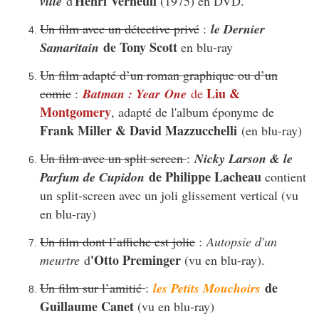
Henri Verneuil
ville
d'
(1975) en DVD.
Un film avec un détective privé
:
le Dernier
de Tony Scott
Samaritain
en blu-ray
Un film adapté d’un roman graphique ou d’un
Liu &
comic
:
Batman : Year One
de
Montgomery
, adapté de l'album éponyme de
Frank Miller & David Mazzucchelli
(en blu-ray)
Un film avec un split screen
:
Nicky Larson & le
de Philippe Lacheau
Parfum de Cupidon
contient
un split-screen avec un joli glissement vertical (vu
en blu-ray)
Un film dont l’affiche est jolie
:
Autopsie d'un
'Otto Preminger
meurtre
d
(vu en blu-ray).
de
Un film sur l’amitié
:
les Petits Mouchoirs
Guillaume Canet
(vu en blu-ray)