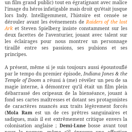
un film grand public) tout en égratignant avec malice
l’image du héros infatigable mais droit qu’était jusque
lors Indy. Intelligemment, l’histoire est censée se
dérouler avant les événements de
Raiders of the lost
Ark
et Steven Spielberg insiste constamment sur les
deux facettes de l’aventurier, jouant avec talent sur
les éclairages pour nous montrer un personnage
tiraillé entre ses passions, ses pulsions et ses
principes.
A présent, même si je suis toujours aussi époustouflé
par le tempo du premier épisode,
Indiana Jones & the
Temple of Doom
a réussi à (me) révéler un peu de sa
magie interne, à démontrer qu’il était un film plein
débarrassé des oripeaux de la bienséance, jouant à
fond ses cartes maîtresses et dotant ses protagonistes
de caractères nuancés aux traits légèrement forcés
(
Mola Ram
est un de ces prêtres sanguinaires et
sadiques, mais il est extrêmement critique envers la
colonisation anglaise ;
Demi-Lune
bosse avant tout
pour le pognon, même s’il éprouve une affection