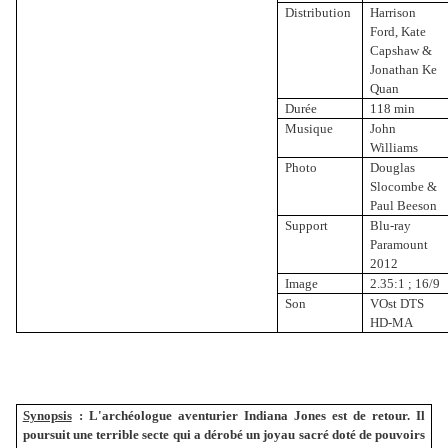
Distribution
Harrison
Ford, Kate
Capshaw &
Jonathan Ke
Quan
Durée
118 min
Musique
John
Williams
Photo
Douglas
Slocombe &
Paul Beeson
Support
Blu-ray
Paramount
2012
Image
2.35:1 ; 16/9
Son
VOst DTS
HD-MA
Synopsis
:
L'archéologue aventurier Indiana Jones est de retour. Il
poursuit une terrible secte qui a dérobé un joyau sacré doté de pouvoirs