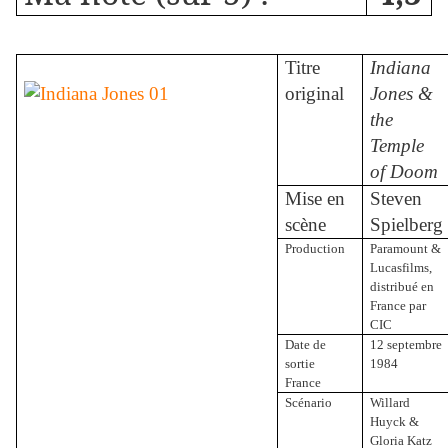
Titre
Indiana
original
Jones &
the
Temple
of Doom
Mise en
Steven
scène
Spielberg
Production
Paramount &
Lucasfilms,
distribué en
France par
CIC
Date de
12 septembre
sortie
1984
France
Scénario
Willard
Huyck &
Gloria Katz