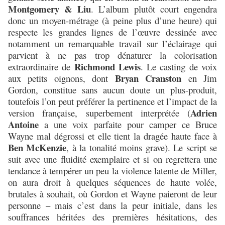
Montgomery & Liu
. L’album plutôt court engendra
donc un moyen-métrage (à peine plus d’une heure) qui
respecte les grandes lignes de l’œuvre dessinée avec
notamment un remarquable travail sur l’éclairage qui
parvient à ne pas trop dénaturer la colorisation
Richmond Lewis
extraordinaire de
. Le casting de voix
Bryan Cranston
aux petits oignons, dont
en Jim
Gordon, constitue sans aucun doute un plus-produit,
toutefois l’on peut préférer la pertinence et l’impact de la
Adrien
version française, superbement interprétée (
Antoine
a une voix parfaite pour camper ce Bruce
Wayne mal dégrossi et elle tient la dragée haute face à
Ben McKenzie
, à la tonalité moins grave). Le script se
suit avec une fluidité exemplaire et si on regrettera une
tendance à tempérer un peu la violence latente de Miller,
on aura droit à quelques séquences de haute volée,
brutales à souhait, où Gordon et Wayne paieront de leur
personne – mais c’est dans la peur initiale, dans les
souffrances héritées des premières hésitations, des