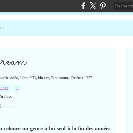
ct
ream
,
,
,
,
 sortie vidéo
Ultra HD
blu-ray
Paramount
Cinéma 1997
1.2022
…
Par Nico
a relancé un genre à lui seul à la fin des années