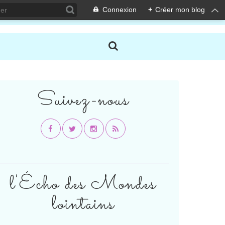
Connexion
+
Créer mon blog
Suivez-nous
l'Écho des Mondes
lointains