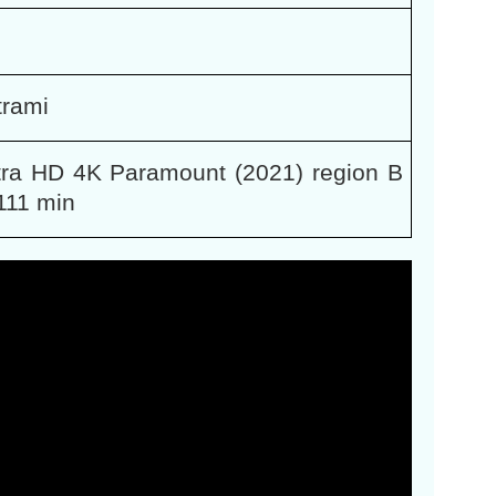
trami
ltra HD 4K Paramount (2021) region B
111 min