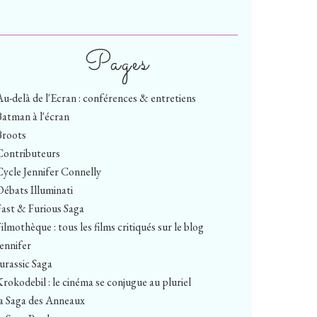
Pages
Au-delà de l'Ecran : conférences & entretiens
Batman à l'écran
Broots
Contributeurs
Cycle Jennifer Connelly
Débats Illuminati
Fast & Furious Saga
ilmothèque : tous les films critiqués sur le blog
Jennifer
Jurassic Saga
Krokodebil : le cinéma se conjugue au pluriel
la Saga des Anneaux