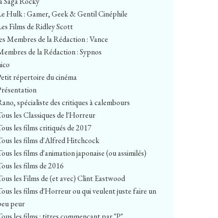
la Saga Rocky
Le Hulk : Gamer, Geek & Gentil Cinéphile
Les Films de Ridley Scott
les Membres de la Rédaction : Vance
Membres de la Rédaction : Sypnos
nico
Petit répertoire du cinéma
Présentation
Rano, spécialiste des critiques à calembours
Tous les Classiques de l'Horreur
Tous les films critiqués de 2017
Tous les films d'Alfred Hitchcock
Tous les films d'animation japonaise (ou assimilés)
Tous les films de 2016
Tous les Films de (et avec) Clint Eastwood
Tous les films d'Horreur ou qui veulent juste faire un
peu peur
Tous les films : titres commençant par "P"