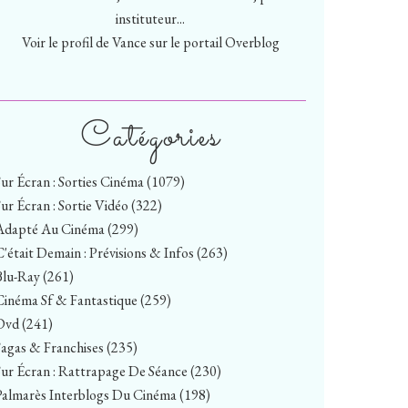
instituteur...
Voir le profil de
Vance
sur le portail Overblog
Catégories
Sur Écran : Sorties Cinéma
(1079)
Sur Écran : Sortie Vidéo
(322)
Adapté Au Cinéma
(299)
C'était Demain : Prévisions & Infos
(263)
Blu-Ray
(261)
Cinéma Sf & Fantastique
(259)
Dvd
(241)
Sagas & Franchises
(235)
Sur Écran : Rattrapage De Séance
(230)
Palmarès Interblogs Du Cinéma
(198)