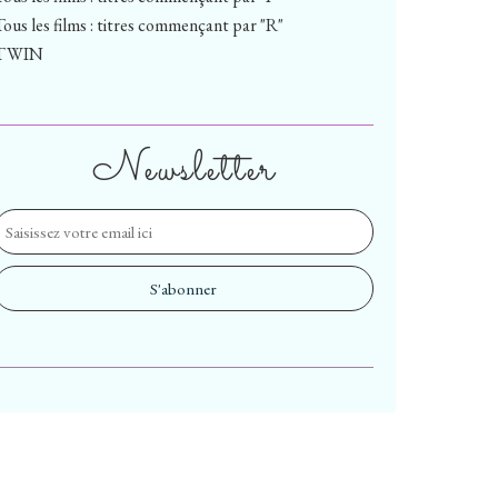
Tous les films : titres commençant par "R"
TWIN
Newsletter