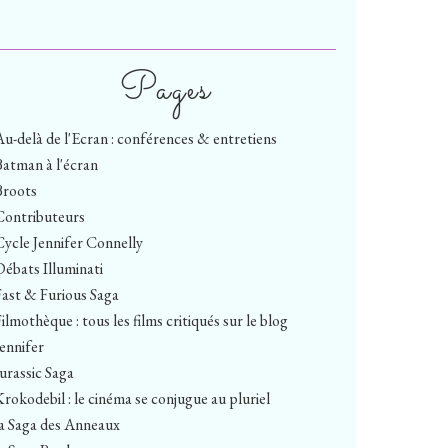
Pages
Au-delà de l'Ecran : conférences & entretiens
Batman à l'écran
Broots
Contributeurs
Cycle Jennifer Connelly
Débats Illuminati
Fast & Furious Saga
ilmothèque : tous les films critiqués sur le blog
Jennifer
Jurassic Saga
Krokodebil : le cinéma se conjugue au pluriel
la Saga des Anneaux