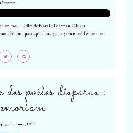
r Jennifer
elon moi, LE film de Natalie Portman. Elle est
ment l'écran que depuis lors, je n'ai jamais oublié son nom,
e des poètes disparus :
emoriam
,
rapage de séance
DVD