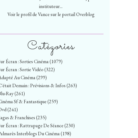
instituteur...
Voir le profil de
Vance
sur le portail Overblog
Catégories
Sur Écran : Sorties Cinéma
(1079)
Sur Écran : Sortie Vidéo
(322)
Adapté Au Cinéma
(299)
C'était Demain : Prévisions & Infos
(263)
Blu-Ray
(261)
Cinéma Sf & Fantastique
(259)
Dvd
(241)
Sagas & Franchises
(235)
Sur Écran : Rattrapage De Séance
(230)
Palmarès Interblogs Du Cinéma
(198)