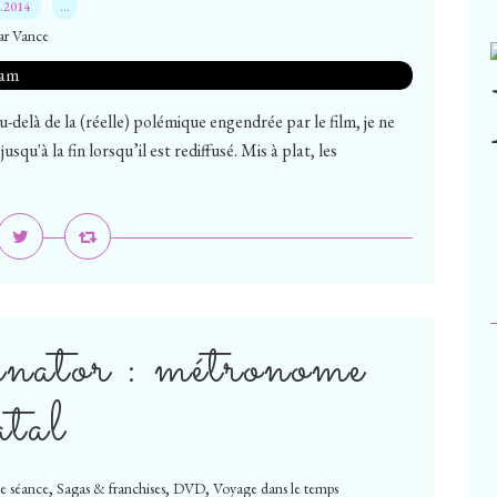
8.2014
…
ar Vance
u-delà de la (réelle) polémique engendrée par le film, je ne
qu'à la fin lorsqu’il est rediffusé. Mis à plat, les
inator : métronome
atal
,
,
,
de séance
Sagas & franchises
DVD
Voyage dans le temps