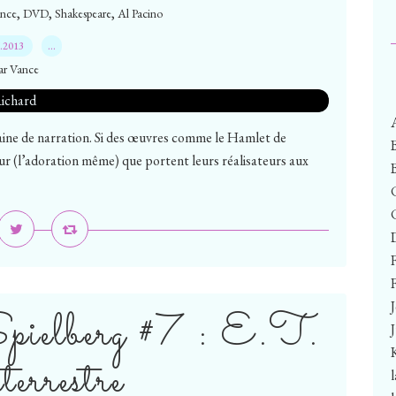
,
,
,
ance
DVD
Shakespeare
Al Pacino
7.2013
…
ar Vance
aine de narration. Si des œuvres comme le Hamlet de
(l’adoration même) que portent leurs réalisateurs aux
F
Spielberg #7 : E.T.
aterrestre