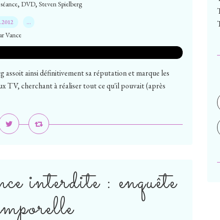
,
,
 séance
DVD
Steven Spielberg
1.2012
…
ar Vance
g assoit ainsi définitivement sa réputation et marque les
ux TV, cherchant à réaliser tout ce qu'il pouvait (après
ce interdite : enquête
emporelle