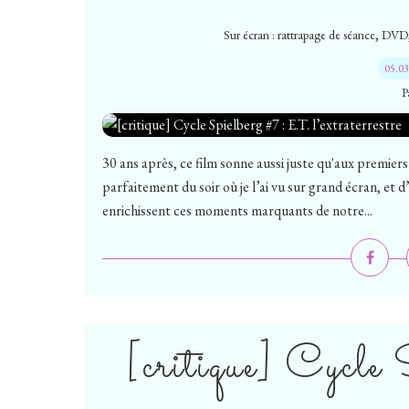
,
Sur écran : rattrapage de séance
DVD
05.0
P
30 ans après, ce film sonne aussi juste qu'aux premiers
parfaitement du soir où je l’ai vu sur grand écran, et 
enrichissent ces moments marquants de notre...
[critique] Cycle 