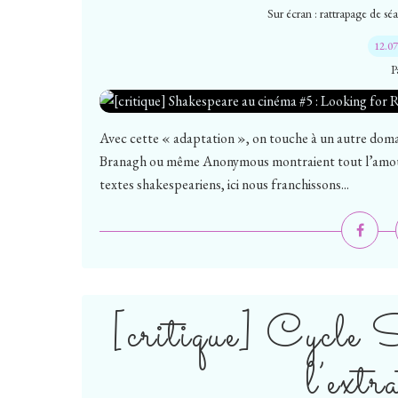
Sur écran : rattrapage de sé
12.0
P
Avec cette « adaptation », on touche à un autre dom
Branagh ou même Anonymous montraient tout l’amour 
textes shakespeariens, ici nous franchissons...
[critique] Cycle 
l’extr