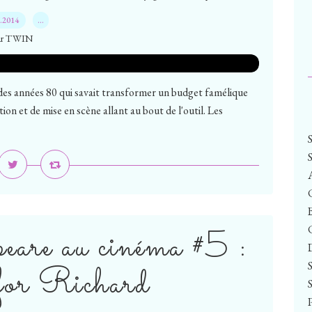
7.2014
…
ar TWIN
es années 80 qui savait transformer un budget famélique
on et de mise en scène allant au bout de l'outil. Les
peare au cinéma #5 :
for Richard