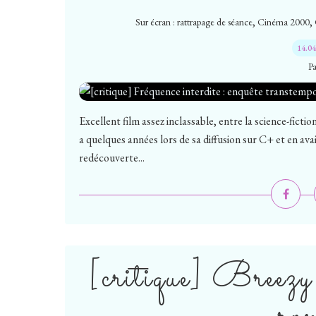
,
,
Sur écran : rattrapage de séance
Cinéma 2000
14.0
P
Excellent film assez inclassable, entre la science-fiction
a quelques années lors de sa diffusion sur C+ et en ava
redécouverte...
[critique] Breezy
ro