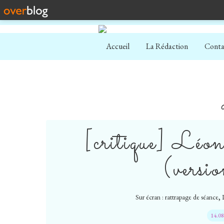
Accueil
La Rédaction
Conta
[critique] Léon
(versi
,
Sur écran : rattrapage de séance
14.0