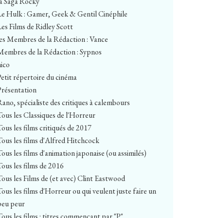
la Saga Rocky
Le Hulk : Gamer, Geek & Gentil Cinéphile
Les Films de Ridley Scott
les Membres de la Rédaction : Vance
Membres de la Rédaction : Sypnos
nico
Petit répertoire du cinéma
Présentation
Rano, spécialiste des critiques à calembours
Tous les Classiques de l'Horreur
Tous les films critiqués de 2017
Tous les films d'Alfred Hitchcock
Tous les films d'animation japonaise (ou assimilés)
Tous les films de 2016
Tous les Films de (et avec) Clint Eastwood
Tous les films d'Horreur ou qui veulent juste faire un
peu peur
Tous les films : titres commençant par "P"