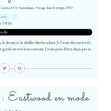
,
,
Cinéma SF & Fantastique
Voyage dans le temps
DVD
4.2012
…
ar TWIN
, le drame et le thriller hitchcockien. Je l'avais découvert il y
it gardé un très bon souvenir. J'avais peur d'être déçu par sa
 : Eastwood en mode
mance