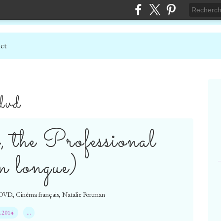
ct
dvd
, the Professional
on longue)
,
,
DVD
Cinéma français
Natalie Portman
8.2014
…