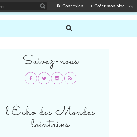
Connexion
+
Créer mon blog
Suivez-nous
l'Écho des Mondes
lointains