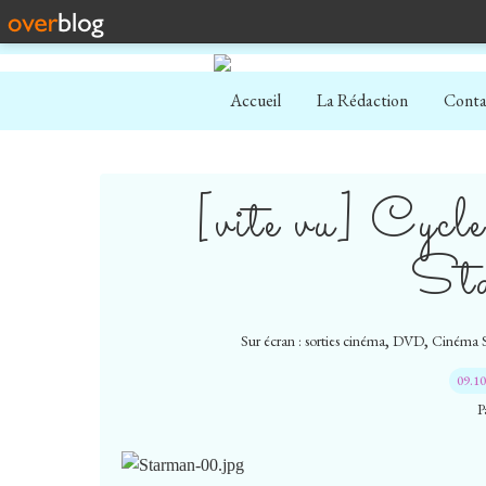
Accueil
La Rédaction
Conta
[vite vu] Cycl
St
,
,
Sur écran : sorties cinéma
DVD
Cinéma S
09.1
P