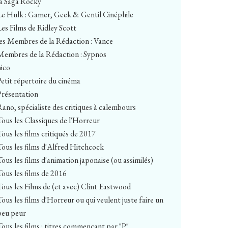
la Saga Rocky
Le Hulk : Gamer, Geek & Gentil Cinéphile
Les Films de Ridley Scott
les Membres de la Rédaction : Vance
Membres de la Rédaction : Sypnos
nico
Petit répertoire du cinéma
Présentation
Rano, spécialiste des critiques à calembours
Tous les Classiques de l'Horreur
Tous les films critiqués de 2017
Tous les films d'Alfred Hitchcock
Tous les films d'animation japonaise (ou assimilés)
Tous les films de 2016
Tous les Films de (et avec) Clint Eastwood
Tous les films d'Horreur ou qui veulent juste faire un
peu peur
Tous les films : titres commençant par "P"