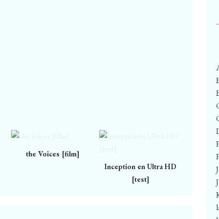
the Voices [film]
F
Inception en Ultra HD
[test]