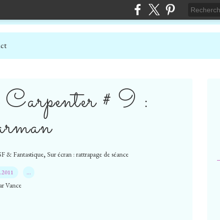
ct
e Carpenter # 9 :
arman
,
F & Fantastique
Sur écran : rattrapage de séance
0.2011
…
ar Vance