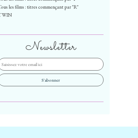
Tous les films : titres commençant par "R"
TWIN
Newsletter