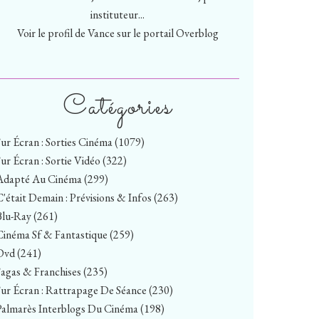
instituteur...
Voir le profil de
Vance
sur le portail Overblog
Catégories
Sur Écran : Sorties Cinéma
(1079)
Sur Écran : Sortie Vidéo
(322)
Adapté Au Cinéma
(299)
C'était Demain : Prévisions & Infos
(263)
Blu-Ray
(261)
Cinéma Sf & Fantastique
(259)
Dvd
(241)
Sagas & Franchises
(235)
Sur Écran : Rattrapage De Séance
(230)
Palmarès Interblogs Du Cinéma
(198)