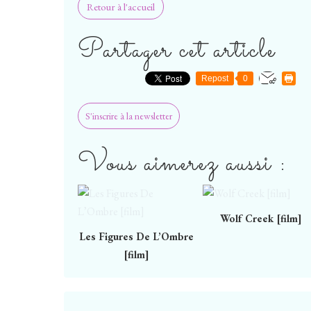
Retour à l'accueil
Partager cet article
Repost
0
S'inscrire à la newsletter
Vous aimerez aussi :
Wolf Creek [film]
Les Figures De L’Ombre
[film]