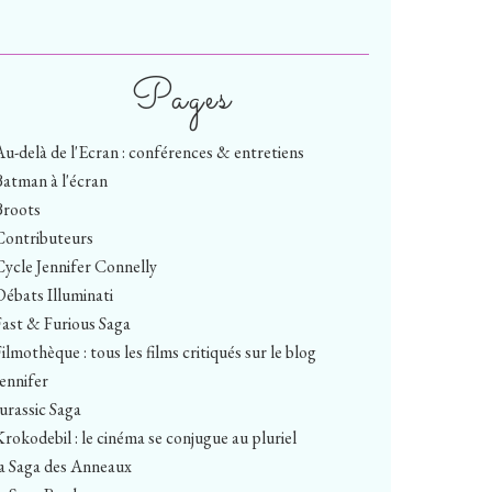
Pages
Au-delà de l'Ecran : conférences & entretiens
Batman à l'écran
Broots
Contributeurs
Cycle Jennifer Connelly
Débats Illuminati
Fast & Furious Saga
ilmothèque : tous les films critiqués sur le blog
Jennifer
Jurassic Saga
Krokodebil : le cinéma se conjugue au pluriel
la Saga des Anneaux