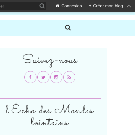
Connexion
+
Créer mon blog
Suivez-nous
l'Écho des Mondes
lointains