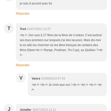
je suis d accord avec toi
Répondre
T
Tred
31/07/2013 13:37
<br /> J'en suis à 27 films de la filmo de Costner. C'est surtout
ses tous premiers sur lesquels j'ai des lacunes. Mais dis-moi
tu es allé les chercher où les titres français de certains des
films (Open<br /> Range, Postman, Tin Cup), au Québec ?<br
/>
Répondre
V
Vance
01/08/2013 07:43
<br /> <br /> Je crois que oui ! <br /> <br /> <br /> <br
/>
J
Jennifer
30/07/2013 12:11