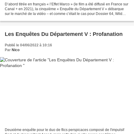
D’abord titrée en français « l’Effet Marco » (le film a été diffusé en France sur
Canal + en 2021), la cinquième « Enquête du Département V » débarque
sur le marché de la vidéo – et comme c’était le cas pour Dossier 64, Wild
Side propose déjà un coffret...
Les Enquêtes Du Département V : Profanation
Publié le 04/06/2022 à 10:16
Par
Nico
Deuxième enquête pour le duo de flics perspicaces composé de l'impulsif