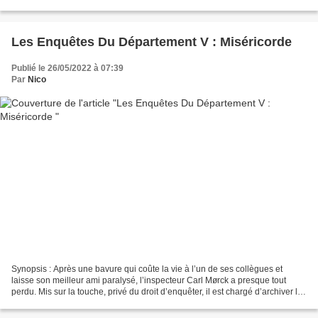
Illumination. Un film au scénario...
Les Enquêtes Du Département V : Miséricorde
Publié le 26/05/2022 à 07:39
Par
Nico
Synopsis : Après une bavure qui coûte la vie à l’un de ses collègues et
laisse son meilleur ami paralysé, l’inspecteur Carl Mørck a presque tout
perdu. Mis sur la touche, privé du droit d’enquêter, il est chargé d’archiver les
vieux dossiers du commissariat...