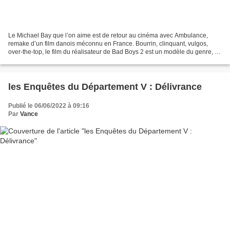
Le Michael Bay que l’on aime est de retour au cinéma avec Ambulance,
remake d’un film danois méconnu en France. Bourrin, clinquant, vulgos,
over-the-top, le film du réalisateur de Bad Boys 2 est un modèle du genre, à
la fois « à l’ancienne » et expérimental....
les Enquêtes du Département V : Délivrance
Publié le 06/06/2022 à 09:16
Par
Vance