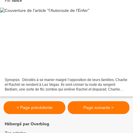
Par
Vance
Synopsis : Décidés à se marier malgré l’opposition de leurs familles, Charlie
et Rachel se rendent à Las Vegas. Ils vont croiser la route du sergent
Bedlam, une sorte de flic zombie qui enlève Rachel et disparait. Charlie
découvre que pour retrouver sa...
< Page précédente
Page suivante >
Hébergé par Overblog