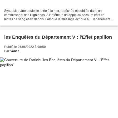
Synopsis : Une bouteille jetée à la mer, repêchée et oubliée dans un
commissariat des Highlands. A l’intérieur, un appel au secours écrit en
lettres de sang et en danois. Lorsque le message échoue au Département V
de la police de Copenhague, chargé des...
les Enquêtes du Département V : l'Effet papillon
Publié le 06/06/2022 à 08:50
Par
Vance