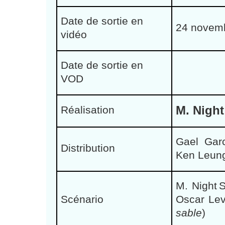
Date de sortie en
24 novemb
vidéo
Date de sortie en
VOD
M. Nigh
Réalisation
Gael Garc
Distribution
Ken Leung
M. Night
S
Scénario
Oscar Lev
sable
)