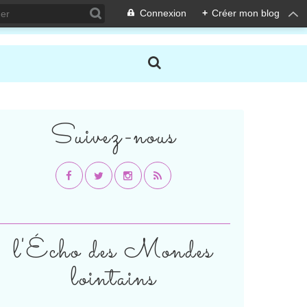
Connexion
+
Créer mon blog
Suivez-nous
l'Écho des Mondes
lointains