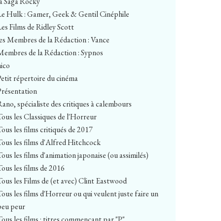
la Saga Rocky
Le Hulk : Gamer, Geek & Gentil Cinéphile
Les Films de Ridley Scott
les Membres de la Rédaction : Vance
Membres de la Rédaction : Sypnos
nico
Petit répertoire du cinéma
Présentation
Rano, spécialiste des critiques à calembours
Tous les Classiques de l'Horreur
Tous les films critiqués de 2017
Tous les films d'Alfred Hitchcock
Tous les films d'animation japonaise (ou assimilés)
Tous les films de 2016
Tous les Films de (et avec) Clint Eastwood
Tous les films d'Horreur ou qui veulent juste faire un
peu peur
Tous les films : titres commençant par "P"