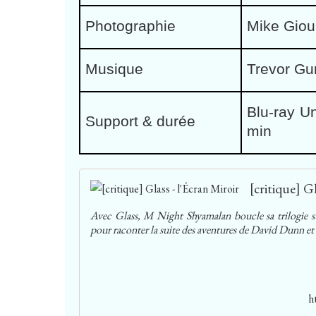
Photographie
Mike Giou
Musique
Trevor Gu
Blu-ray U
Support & durée
min
[critique] Gl
Avec Glass, M Night Shyamalan boucle sa trilogie sup
pour raconter la suite des aventures de David Dunn et 
h