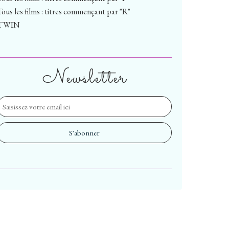
Tous les films : titres commençant par "R"
TWIN
Newsletter