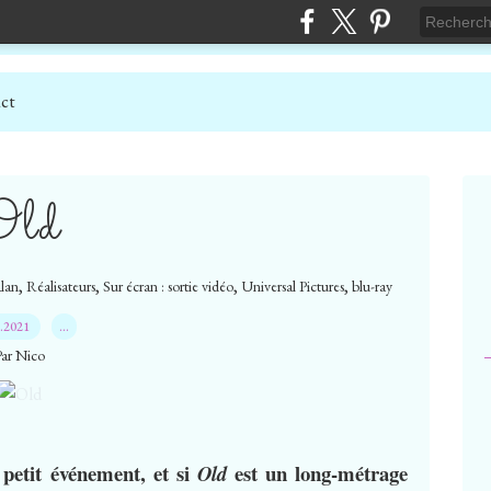
ct
Old
,
,
,
,
lan
Réalisateurs
Sur écran : sortie vidéo
Universal Pictures
blu-ray
2.2021
…
Par Nico
petit événement, et si
est un long-métrage
Old