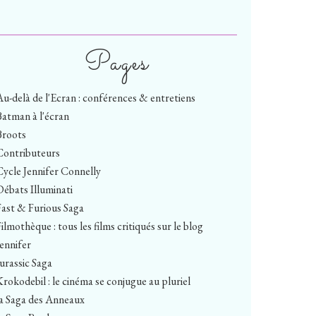
Pages
Au-delà de l'Ecran : conférences & entretiens
Batman à l'écran
Broots
Contributeurs
Cycle Jennifer Connelly
Débats Illuminati
Fast & Furious Saga
ilmothèque : tous les films critiqués sur le blog
Jennifer
Jurassic Saga
Krokodebil : le cinéma se conjugue au pluriel
la Saga des Anneaux