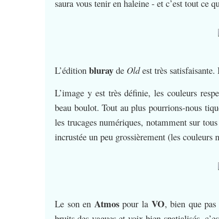
saura vous tenir en haleine - et c’est tout ce 
bluray
L’édition
de
Old
est très satisfaisante.
L’image y est très définie, les couleurs resp
beau boulot. Tout au plus pourrions-nous tique
les trucages numériques, notamment sur tous le
incrustée un peu grossièrement (les couleurs n
Atmos
VO
Le son en
pour la
, bien que pas 
bruits des vagues et voix bien spatialisés, c’