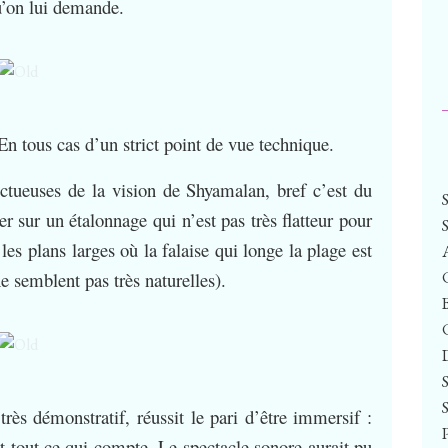
qu’on lui demande.
 En tous cas d’un strict point de vue technique.
ectueuses de la vision de Shyamalan, bref c’est du
r sur un étalonnage qui n’est pas très flatteur pour
s plans larges où la falaise qui longe la plage est
e semblent pas très naturelles).
très démonstratif, réussit le pari d’être immersif :
est tout ce qui compte. Le spectacle sonore aurait pu