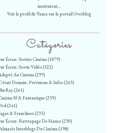
instituteur...
Voir le profil de
Vance
sur le portail Overblog
Catégories
Sur Écran : Sorties Cinéma
(1079)
Sur Écran : Sortie Vidéo
(322)
Adapté Au Cinéma
(299)
C'était Demain : Prévisions & Infos
(263)
Blu-Ray
(261)
Cinéma Sf & Fantastique
(259)
Dvd
(241)
Sagas & Franchises
(235)
Sur Écran : Rattrapage De Séance
(230)
Palmarès Interblogs Du Cinéma
(198)