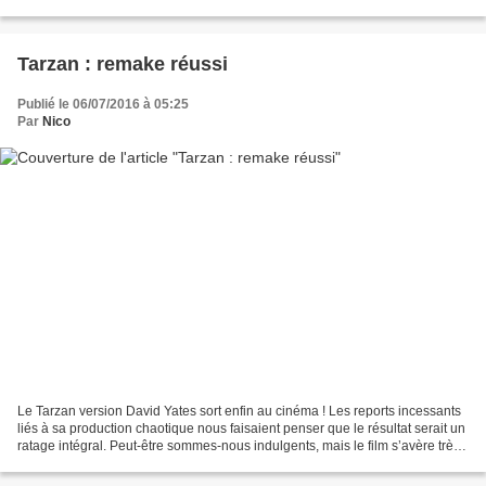
films ayant attiré mon attention. Cinq...
Tarzan : remake réussi
Publié le 06/07/2016 à 05:25
Par
Nico
Le Tarzan version David Yates sort enfin au cinéma ! Les reports incessants
liés à sa production chaotique nous faisaient penser que le résultat serait un
ratage intégral. Peut-être sommes-nous indulgents, mais le film s’avère très
sympathique à condition...