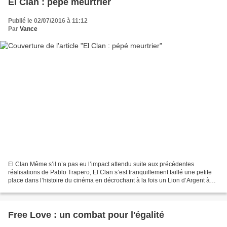
El Clan : pépé meurtrier
Publié le 02/07/2016 à 11:12
Par
Vance
El Clan Même s’il n’a pas eu l’impact attendu suite aux précédentes
réalisations de Pablo Trapero, El Clan s’est tranquillement taillé une petite
place dans l’histoire du cinéma en décrochant à la fois un Lion d’Argent à
Venise (Mise en scène) et un Goya...
Free Love : un combat pour l'égalité