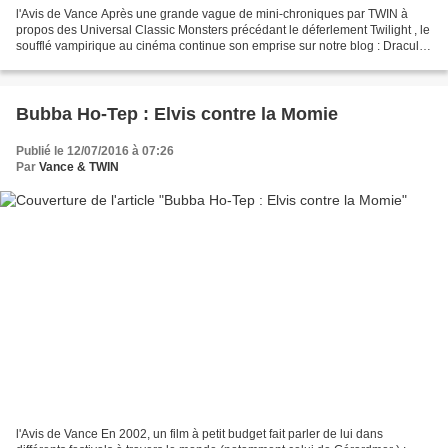
l'Avis de Vance Après une grande vague de mini-chroniques par TWIN à
propos des Universal Classic Monsters précédant le déferlement Twilight , le
soufflé vampirique au cinéma continue son emprise sur notre blog : Dracula
reste une de ces figures incontournables...
Bubba Ho-Tep : Elvis contre la Momie
Publié le 12/07/2016 à 07:26
Par
Vance & TWIN
l'Avis de Vance En 2002, un film à petit budget fait parler de lui dans