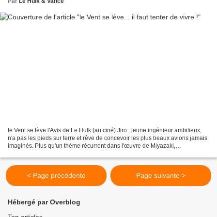
Par
Le Hulk & Vance
le Vent se lève l'Avis de Le Hulk (au ciné) Jiro , jeune ingénieur ambitieux,
n'a pas les pieds sur terre et rêve de concevoir les plus beaux avions jamais
imaginés. Plus qu'un thème récurrent dans l'œuvre de Miyazaki,
l'aéronautique est cette fois-ci...
< Page précédente
Page suivante >
Hébergé par Overblog