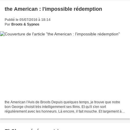
the American : l'impossible rédemption
Publié le 05/07/2016 à 18:14
Par
Broots & Sypnos
the American l'Avis de Broots Depuis quelques temps, je trouve que notre
bon George choisit très intelligemment ses films. Et qu'il s'en sort
régulièrement avec les honneurs. Là encore, il fait mouche. Et largement à
mon avis ! Dans ce film tout en retenue,...