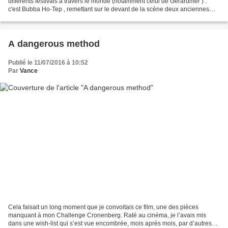
différents festivals à travers le monde (notamment celui de Gérardmer ) :
c'est Bubba Ho-Tep , remettant sur le devant de la scène deux anciennes
gloires devenues culte du cinéma...
A dangerous method
Publié le 11/07/2016 à 10:52
Par
Vance
Cela faisait un long moment que je convoitais ce film, une des pièces
manquant à mon Challenge Cronenberg. Raté au cinéma, je l’avais mis
dans une wish-list qui s’est vue encombrée, mois après mois, par d’autres