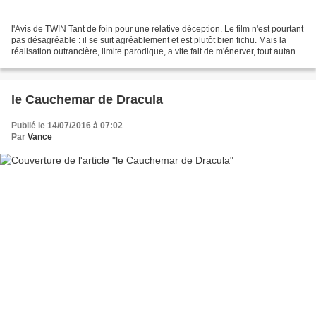
l'Avis de TWIN Tant de foin pour une relative déception. Le film n'est pourtant
pas désagréable : il se suit agréablement et est plutôt bien fichu. Mais la
réalisation outrancière, limite parodique, a vite fait de m'énerver, tout autant
que cette caméra...
le Cauchemar de Dracula
Publié le 14/07/2016 à 07:02
Par
Vance