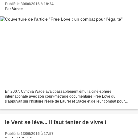
Publié le 30/06/2016 à 18:34
Par
Vance
En 2007, Cynthia Wade avait passablement ému la ciné-sphère
internationale avec son court-métrage documentaire Free Love qui
s’appuyait sur l’histoire réelle de Laurel et Stacie et de leur combat pour
l’égalité de traitement entre les couples hétéro et...
le Vent se lève... il faut tenter de vivre !
Publié le 13/06/2016 à 17:57