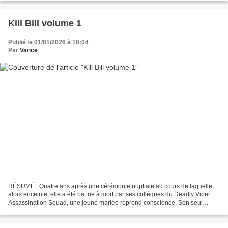
Kill Bill volume 1
Publié le 01/01/2026 à 18:04
Par
Vance
RÉSUMÉ : Quatre ans après une cérémonie nuptiale au cours de laquelle,
alors enceinte, elle a été battue à mort par ses collègues du Deadly Viper
Assassination Squad, une jeune mariée reprend conscience. Son seul
objectif, désormais, est de se venger...