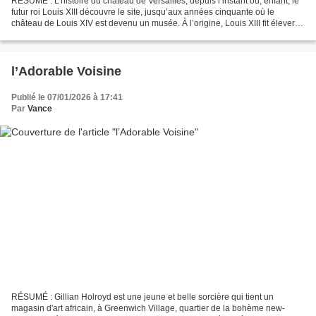
RÉSUMÉ : L’histoire du château de Versailles, depuis l’instant où, enfant, le
futur roi Louis XIII découvre le site, jusqu’aux années cinquante où le
château de Louis XIV est devenu un musée. À l’origine, Louis XIII fit élever
un pavillon de chasse dans...
l’Adorable Voisine
Publié le 07/01/2026 à 17:41
Par
Vance
RÉSUMÉ : Gillian Holroyd est une jeune et belle sorcière qui tient un
magasin d'art africain, à Greenwich Village, quartier de la bohème new-