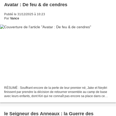
Avatar : De feu & de cendres
Publié le 31/12/2025 à 10:23
Par
Vance
RÉSUMÉ : Souffrant encore de la perte de leur premier né, Jake et Neytiri
finissent par prendre la décision de retourner ensemble au camp de base
avec leurs enfants, dont Kiri qui ne connaît pas encore sa place dans ce
monde et Lo'Ak qui tente de retrouver...
le Seigneur des Anneaux : la Guerre des