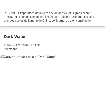
RÉSUMÉ : L'impératrice douairière décide dans le plus grand secret
d'instaurer la compétition de la Tête de Lion, qui doit distinguer les plus
grandes écoles de kung-fu de Chine. Le Tournoi du Lion constitue le
troisième épisode de la saga née en 1991...
Dark Water
Publié le 17/01/2026 à 11:36
Par
Vance