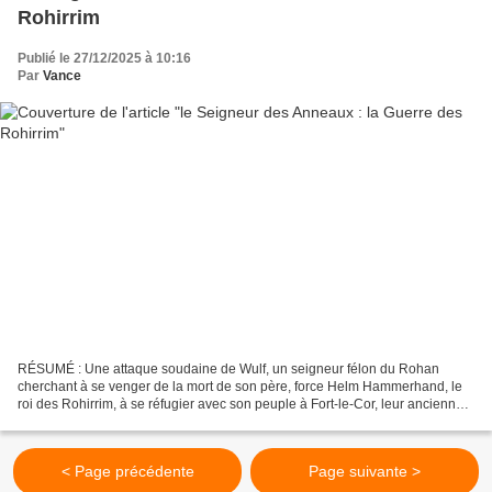
Rohirrim
Publié le 27/12/2025 à 10:16
Par
Vance
RÉSUMÉ : Une attaque soudaine de Wulf, un seigneur félon du Rohan
cherchant à se venger de la mort de son père, force Helm Hammerhand, le
roi des Rohirrim, à se réfugier avec son peuple à Fort-le-Cor, leur ancienne
forteresse, pour un dernier combat… Un...
< Page précédente
Page suivante >