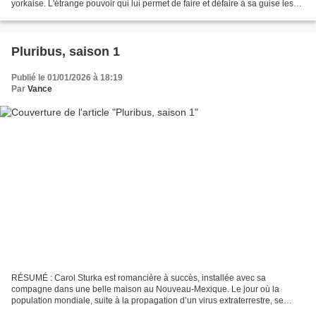
yorkaise. L'étrange pouvoir qui lui permet de faire et défaire à sa guise les
choses de la vie ne l'empêche pas...
Pluribus, saison 1
Publié le 01/01/2026 à 18:19
Par
Vance
RÉSUMÉ : Carol Sturka est romancière à succès, installée avec sa
compagne dans une belle maison au Nouveau-Mexique. Le jour où la
population mondiale, suite à la propagation d’un virus extraterrestre, se
retrouve dans une forme de communion d’esprit pacifique...