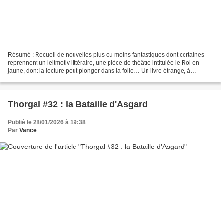
Résumé : Recueil de nouvelles plus ou moins fantastiques dont certaines
reprennent un leitmotiv littéraire, une pièce de théâtre intitulée le Roi en
jaune, dont la lecture peut plonger dans la folie… Un livre étrange, à
l'atmosphère particulière. La remarquable...
Thorgal #32 : la Bataille d'Asgard
Publié le 28/01/2026 à 19:38
Par
Vance