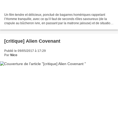
Un film tendre et délicieux, ponctué de bagarres homériques rappelant
l’Homme tranquille, avec ce qu’il faut de seconds rôles savoureux (de la
crapule au bûcheron ivre, en passant par la matrone jalouse) et de situations
comiques (en point d’orgue, George...
[critique] Alien Covenant
Publié le 09/05/2017 à 17:29
Par
Nico