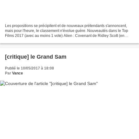
Les propositions se précipitent et de nouveaux prétendants s'annoncent,
mais pour l'heure, le classement n'évolue guère. Nouveautés dans le Top
Films 2017 (avec au moins 1 vote) Alien : Covenant de Ridley Scott (en
salles le 10 mai 2017) : présenté par...
[critique] le Grand Sam
Publié le 10/05/2017 à 18:08
Par
Vance