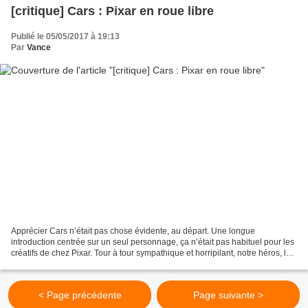
[critique] Cars : Pixar en roue libre
Publié le 05/05/2017 à 19:13
Par
Vance
Apprécier Cars n’était pas chose évidente, au départ. Une longue
introduction centrée sur un seul personnage, ça n’était pas habituel pour les
créatifs de chez Pixar. Tour à tour sympathique et horripilant, notre héros, le
sémillant Flash McQueen en jetait...
< Page précédente
Page suivante >