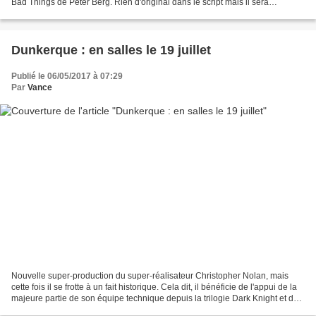
Bad Things de Peter Berg. Rien d'original dans le script mais il sera
intéressant de la voir dans ce registre,...
Dunkerque : en salles le 19 juillet
Publié le 06/05/2017 à 07:29
Par
Vance
Nouvelle super-production du super-réalisateur Christopher Nolan, mais
cette fois il se frotte à un fait historique. Cela dit, il bénéficie de l'appui de la
majeure partie de son équipe technique depuis la trilogie Dark Knight et du
chef opérateur d'...