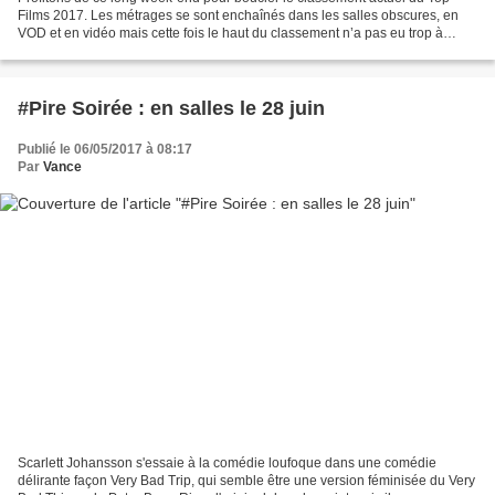
Films 2017. Les métrages se sont enchaînés dans les salles obscures, en
VOD et en vidéo mais cette fois le haut du classement n’a pas eu trop à
souffrir. En revanche cela se resserre...
#Pire Soirée : en salles le 28 juin
Publié le 06/05/2017 à 08:17
Par
Vance
Scarlett Johansson s'essaie à la comédie loufoque dans une comédie
délirante façon Very Bad Trip, qui semble être une version féminisée du Very