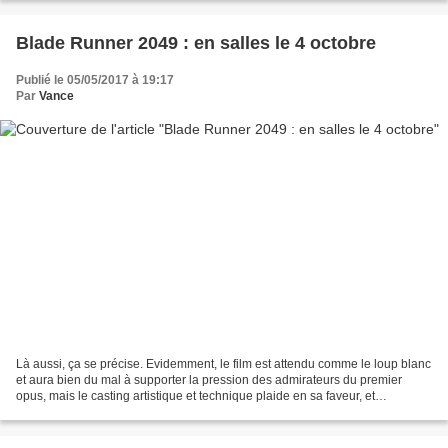
Blade Runner 2049 : en salles le 4 octobre
Publié le 05/05/2017 à 19:17
Par
Vance
Là aussi, ça se précise. Evidemment, le film est attendu comme le loup blanc
et aura bien du mal à supporter la pression des admirateurs du premier
opus, mais le casting artistique et technique plaide en sa faveur, et
Villeneuve pourrait tout à fait convaincre...