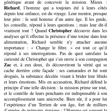
génétique avant de concevoir la mission. Mieux :
Richard
, l’homme qui a toujours été à leurs côtés
depuis leur enfance, est du voyage. Leur mentor, presque
leur père : le seul homme d’un autre âge. Il les guide,
les conseille, répond à leurs questions ; mais leur dit-il
Christopher
vraiment tout ? Quand
découvre dans les
analyses qu’il effectue la présence d’une toxine dans leur
alimentation, Richard semble n’y attacher aucune
importance : « Change le filtre. » est tout ce qu’il
répond à ses interrogations. Pas de quoi satisfaire la
curiosité de Christopher qui s’en ouvre à son compagnon
Zac
et, à eux deux, ils découvriront la vérité qui se
cache derrière cette façade : ses camarades et lui sont
drogués, la substance décelée visant à brider leur libido
et leurs émotions. Mis en accusation, Richard défend le
principe d’une telle décision : la mission prime sur tout,
et le contrôle de leurs penchants est indispensable à son
accomplissement sans anicroche. Bien sûr, il a pour lui
l’expérience d’un Terrien de son âge, fort de milliers
d’années de mémoire atavique : l’Homme est souvent le