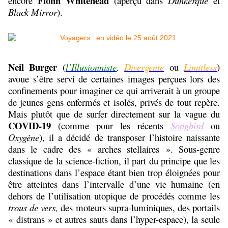
Fionn Whitehead
encore
(aperçu dans
Dunkerque
et
Black Mirror
).
Neil Burger
(
l’Illusionniste
,
Divergente
ou
Limitless
)
avoue s’être servi de certaines images perçues lors des
confinements pour imaginer ce qui arriverait à un groupe
de jeunes gens enfermés et isolés, privés de tout repère.
Mais plutôt que de surfer directement sur la vague du
COVID-19
(comme pour les récents
Songbird
ou
Oxygène
), il a décidé de transposer l’histoire naissante
dans le cadre des « arches stellaires ». Sous-genre
classique de la science-fiction, il part du principe que les
destinations dans l’espace étant bien trop éloignées pour
être atteintes dans l’intervalle d’une vie humaine (en
dehors de l’utilisation utopique de procédés comme les
trous de vers,
des moteurs supra-luminiques, des portails
« distrans » et autres sauts dans l’hyper-espace), la seule