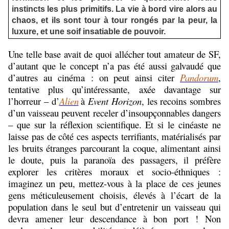
instincts les plus primitifs. La vie à bord vire alors au
chaos, et ils sont tour à tour rongés par la peur, la
luxure, et une soif insatiable de pouvoir.
Une telle base avait de quoi allécher tout amateur de SF,
d’autant que le concept n’a pas été aussi galvaudé que
d’autres au cinéma : on peut ainsi citer
Pandorum
,
tentative plus qu’intéressante, axée davantage sur
l’horreur – d’
Alien
à
Event Horizon
, les recoins sombres
d’un vaisseau peuvent receler d’insoupçonnables dangers
– que sur la réflexion scientifique. Et si le cinéaste ne
laisse pas de côté ces aspects terrifiants, matérialisés par
les bruits étranges parcourant la coque, alimentant ainsi
le doute, puis la paranoïa des passagers, il préfère
explorer les critères moraux et socio-éthniques :
imaginez un peu, mettez-vous à la place de ces jeunes
gens méticuleusement choisis, élevés à l’écart de la
population dans le seul but d’entretenir un vaisseau qui
devra amener leur descendance à bon port ! Non