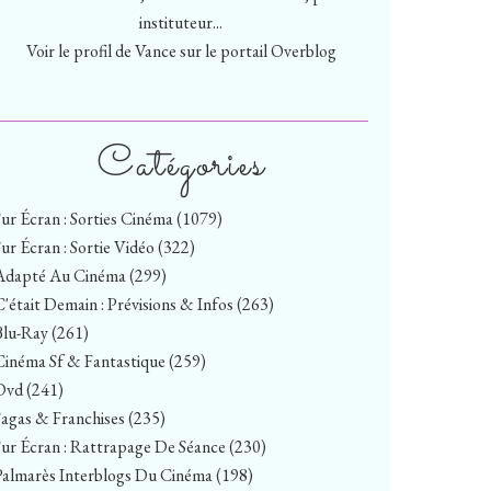
instituteur...
Voir le profil de
Vance
sur le portail Overblog
Catégories
Sur Écran : Sorties Cinéma
(1079)
Sur Écran : Sortie Vidéo
(322)
Adapté Au Cinéma
(299)
C'était Demain : Prévisions & Infos
(263)
Blu-Ray
(261)
Cinéma Sf & Fantastique
(259)
Dvd
(241)
Sagas & Franchises
(235)
Sur Écran : Rattrapage De Séance
(230)
Palmarès Interblogs Du Cinéma
(198)