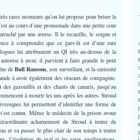
s très rares moments qu’on lui propose pour briser la
C’est au cours d’une promenade dans une petite cour
arraché par une averse. Il le recueille, le soigne et
ence à comprendre que ce gars-là est d’une rare
logues lui attribuaient un QI très au-dessus de la
torise à avoir, il parvient à faire grandir le petit
Bull Ransom
thie de
, son surveillant, et la curiosité
ande à avoir également des oiseaux de compagnie.
t des gazouillis et des chants de canaris, jusqu’au
mmencent à mourir les uns après les autres. Stroud
F
livresques lui permettent d’identifier une forme de
 n’est connu. Même le médecin de la prison avoue
xtraordinaire acharnement de Stroud à tenter de
as et va passer le plus clair de son temps à tenter
ts, l’évolution du mal et les rares améliorations.