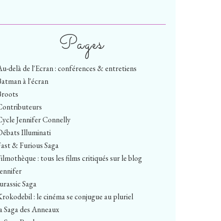
Pages
Au-delà de l'Ecran : conférences & entretiens
Batman à l'écran
Broots
Contributeurs
Cycle Jennifer Connelly
Débats Illuminati
Fast & Furious Saga
ilmothèque : tous les films critiqués sur le blog
Jennifer
Jurassic Saga
Krokodebil : le cinéma se conjugue au pluriel
la Saga des Anneaux