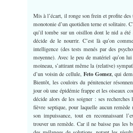
Mis à l’écart, il ronge son frein et profite de
monotonie d’un quotidien terne et solitaire. 
qu’il tombe sur un oisillon dont le nid a été 
décide de le nourrir. C’est là qu’on comm
intelligence (des tests menés par des psycho
moyenne). Avec le peu de matériel qu’on lui au
moineau, s’attirant même la (relative) sympa
Feto Gomez
d’un voisin de cellule,
, qui dem
Bientôt, les couloirs du pénitencier résonnen
jour où une épidémie frappe et les oiseaux co
décide alors de les soigner : ses recherches 
fièvre septique, pour laquelle aucun remède
son impuissance, tout en reconnaissant l’e
trouver un remède. Car il ne baisse pas les br
des mélanges de solutions, notant les résulta