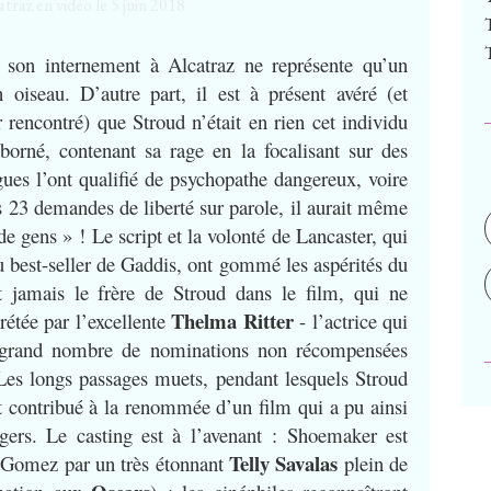
é : son internement à Alcatraz ne représente qu’un
oiseau. D’autre part, il est à présent avéré (et
r rencontré) que Stroud n’était en rien cet individu
 borné, contenant sa rage en la focalisant sur des
ues l’ont qualifié de psychopathe dangereux, voire
 23 demandes de liberté sur parole, il aurait même
de gens » ! Le script et la volonté de Lancaster, qui
du best-seller de Gaddis, ont gommé les aspérités du
t jamais le frère de Stroud dans le film, qui ne
Thelma Ritter
rétée par l’excellente
- l’actrice qui
s grand nombre de nominations non récompensées
Les longs passages muets, pendant lesquels Stroud
t contribué à la renommée d’un film qui a pu ainsi
ngers. Le casting est à l’avenant : Shoemaker est
Telly Savalas
o Gomez par un très étonnant
plein de