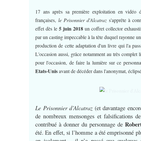
17 ans après sa première exploitation en vidéo d
françaises,
le Prisonnier d'Alcatraz
s'apprête à con
5 juin 2018
effet dès le
un coffret collector exhausti
par un casting impeccable à la tête duquel rayonne u
production de cette adaptation d'un livre qui l'a pa
L'occasion aussi, grâce notamment au très complet l
pour l'occasion, de faire la lumière sur ce personna
Etats-Unis
avant de décéder dans l'anonymat, éclipsé 
Le Prisonnier d’Alcatraz
(et davantage encore
de nombreux mensonges et falsifications de 
Rober
contribué à donner du personnage de
été. En effet, si l’homme a été emprisonné pl
en isolement – il n’a passé que quelques 