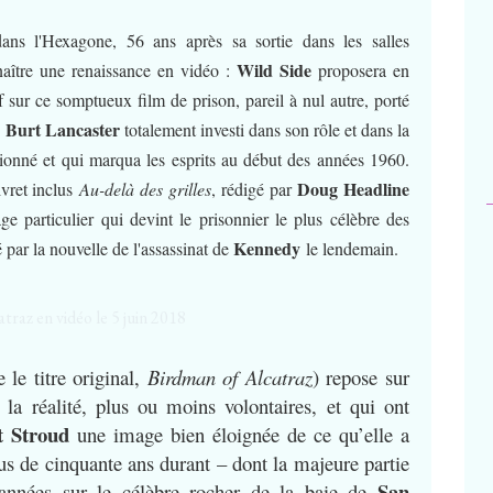
ans l'Hexagone, 56 ans après sa sortie dans les salles
Wild Side
naître une renaissance en vidéo :
proposera en
f sur ce somptueux film de prison, pareil à nul autre, porté
Burt Lancaster
n
totalement investi dans son rôle et dans la
ssionné et qui marqua les esprits au début des années 1960.
Doug Headline
ivret inclus
Au-delà des grilles
, rédigé par
ge particulier qui devint le prisonnier le plus célèbre des
Kennedy
par la nouvelle de l'assassinat de
le lendemain.
 le titre original,
Birdman of Alcatraz
) repose sur
la réalité, plus ou moins volontaires, et qui ont
t Stroud
une image bien éloignée de ce qu’elle a
us de cinquante ans durant – dont la majeure partie
San
années sur le célèbre rocher de la baie de