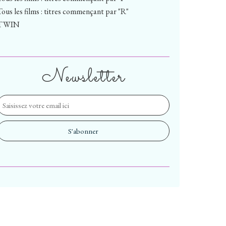
Tous les films : titres commençant par "R"
TWIN
Newsletter