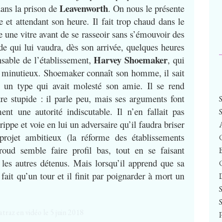
Leavenworth
dans la prison de
. On nous le présente
 et attendant son heure. Il fait trop chaud dans le
se une vitre avant de se rasseoir sans s’émouvoir des
ade qui lui vaudra, dès son arrivée, quelques heures
Harvey Shoemaker
nsable de l’établissement,
, qui
t minutieux. Shoemaker connaît son homme, il sait
u un type qui avait molesté son amie. Il se rend
tre stupide : il parle peu, mais ses arguments font
nt une autorité indiscutable. Il n’en fallait pas
pe et voie en lui un adversaire qu’il faudra briser
projet ambitieux (la réforme des établissements
roud semble faire profil bas, tout en se faisant
 les autres détenus. Mais lorsqu’il apprend que sa
fait qu’un tour et il finit par poignarder à mort un