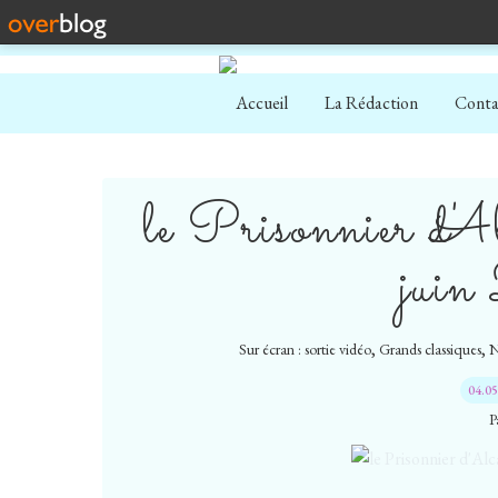
Accueil
La Rédaction
Conta
le Prisonnier d'A
jui
,
,
Sur écran : sortie vidéo
Grands classiques
N
04.0
P