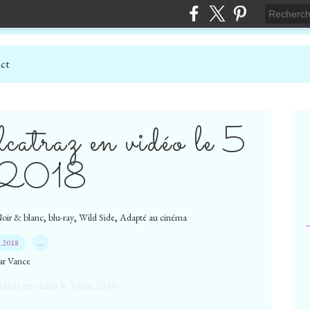
ct
lcatraz en vidéo le 5
n 2018
,
,
,
oir & blanc
blu-ray
Wild Side
Adapté au cinéma
5.2018
…
ar Vance