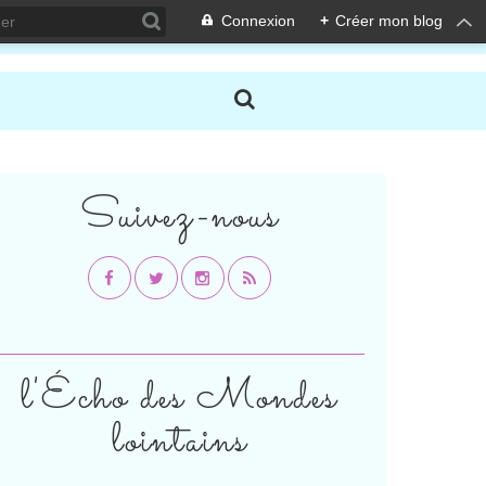
Connexion
+
Créer mon blog
Suivez-nous
l'Écho des Mondes
lointains