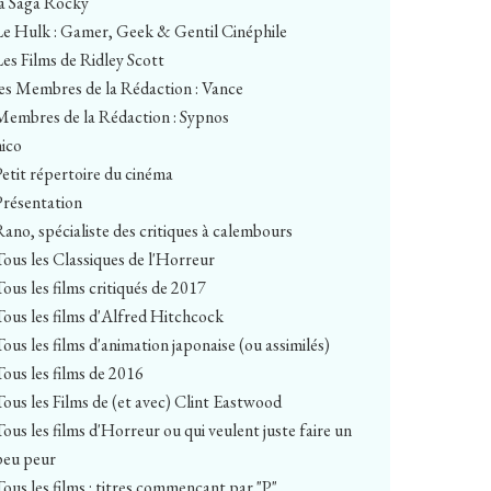
la Saga Rocky
Le Hulk : Gamer, Geek & Gentil Cinéphile
Les Films de Ridley Scott
les Membres de la Rédaction : Vance
Membres de la Rédaction : Sypnos
nico
Petit répertoire du cinéma
Présentation
Rano, spécialiste des critiques à calembours
Tous les Classiques de l'Horreur
Tous les films critiqués de 2017
Tous les films d'Alfred Hitchcock
Tous les films d'animation japonaise (ou assimilés)
Tous les films de 2016
Tous les Films de (et avec) Clint Eastwood
Tous les films d'Horreur ou qui veulent juste faire un
peu peur
Tous les films : titres commençant par "P"