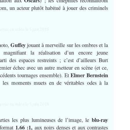
Oscars
ination aux
) ; les cinéphiles reconnaîtront
m, un acteur plutôt habitué à jouer des criminels
Guffey
hoto,
jouant à merveille sur les ombres et la
, magnifiant la réalisation d’un encore jeune
rti des espaces restreints ; c’est d’ailleurs Burt
remier échec avec un autre metteur en scène (et ce,
Elmer Bernstein
récédents tournages ensemble). Et
nt les moments muets en de véritables odes à la
blu-ray
arties les plus lumineuses de l’image, le
1.66 :1,
 format
aux noirs denses et aux contrastes