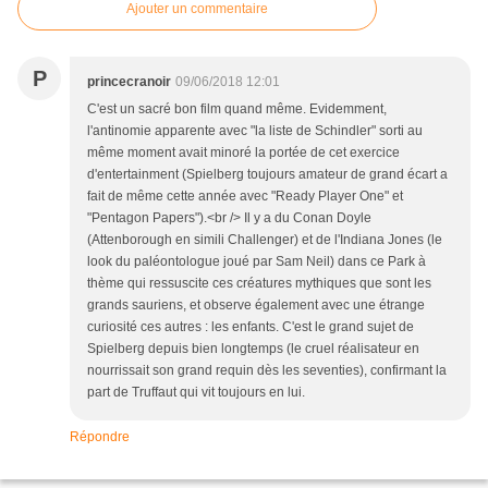
Ajouter un commentaire
P
princecranoir
09/06/2018 12:01
C'est un sacré bon film quand même. Evidemment,
l'antinomie apparente avec "la liste de Schindler" sorti au
même moment avait minoré la portée de cet exercice
d'entertainment (Spielberg toujours amateur de grand écart a
fait de même cette année avec "Ready Player One" et
"Pentagon Papers").<br /> Il y a du Conan Doyle
(Attenborough en simili Challenger) et de l'Indiana Jones (le
look du paléontologue joué par Sam Neil) dans ce Park à
thème qui ressuscite ces créatures mythiques que sont les
grands sauriens, et observe également avec une étrange
curiosité ces autres : les enfants. C'est le grand sujet de
Spielberg depuis bien longtemps (le cruel réalisateur en
nourrissait son grand requin dès les seventies), confirmant la
part de Truffaut qui vit toujours en lui.
Répondre