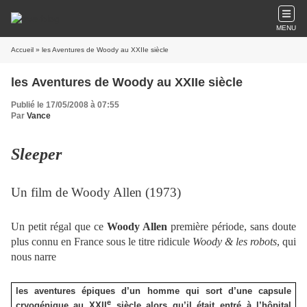
MENU
Accueil
» les Aventures de Woody au XXIIe siècle
les Aventures de Woody au XXIIe siècle
Publié le 17/05/2008 à 07:55
Par
Vance
Sleeper
Un film de Woody Allen (1973)
Un petit régal que ce
Woody Allen
première période, sans doute
plus connu en France sous le titre ridicule
Woody & les robots
, qui
nous narre
les aventures épiques d’un homme qui sort d’une capsule
e
cryogénique au XXII
siècle alors qu’il était entré à l’hôpital