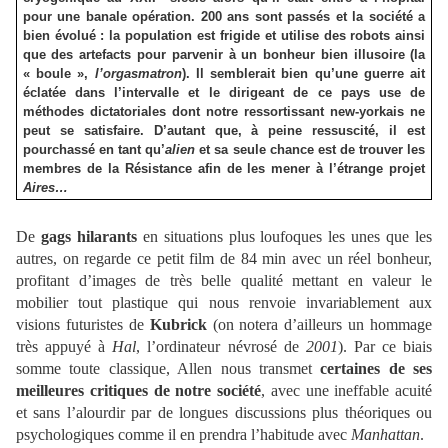
pour une banale opération. 200 ans sont passés et la société a
bien évolué : la population est frigide et utilise des robots ainsi
que des artefacts pour parvenir à un bonheur bien illusoire (la
« boule »,
l’orgasmatron
). Il semblerait bien qu’une guerre ait
éclatée dans l’intervalle et le dirigeant de ce pays use de
méthodes dictatoriales dont notre ressortissant new-yorkais ne
peut se satisfaire. D’autant que, à peine ressuscité, il est
pourchassé en tant qu’
alien
et sa seule chance est de trouver les
membres de la Résistance afin de les mener à l’étrange projet
Aires…
De
gags hilarants
en situations plus loufoques les unes que les
autres, on regarde ce petit film de 84 min avec un réel bonheur,
profitant d’images de très belle qualité mettant en valeur le
mobilier tout plastique qui nous renvoie invariablement aux
visions futuristes de
Kubrick
(on notera d’ailleurs un hommage
très appuyé à
Hal
, l’ordinateur névrosé de
2001
). Par ce biais
somme toute classique, Allen nous transmet
certaines de ses
meilleures critiques de notre société
, avec une ineffable acuité
et sans l’alourdir par de longues discussions plus théoriques ou
psychologiques comme il en prendra l’habitude avec
Manhattan
.