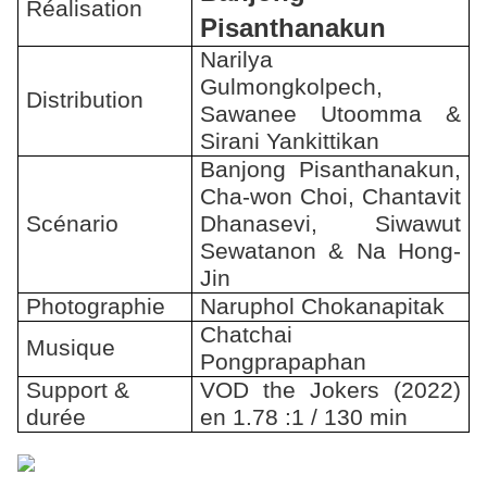
Réalisation
Pisanthanakun
Narilya
Gulmongkolpech,
Distribution
Sawanee Utoomma &
Sirani Yankittikan
Banjong Pisanthanakun,
Cha-won Choi, Chantavit
Scénario
Dhanasevi, Siwawut
Sewatanon & Na Hong-
Jin
Photographie
Naruphol Chokanapitak
Chatchai
Musique
Pongprapaphan
Support &
VOD the Jokers (2022)
durée
en 1.78 :1 / 130 min