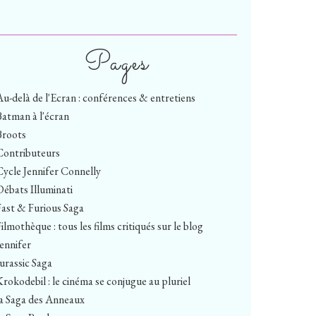
Pages
Au-delà de l'Ecran : conférences & entretiens
Batman à l'écran
Broots
Contributeurs
Cycle Jennifer Connelly
Débats Illuminati
Fast & Furious Saga
ilmothèque : tous les films critiqués sur le blog
Jennifer
Jurassic Saga
Krokodebil : le cinéma se conjugue au pluriel
la Saga des Anneaux