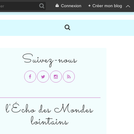
Connexion
+
Créer mon blog
Suivez-nous
l'Écho des Mondes
lointains