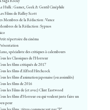
la Saga Rocky
Le Hulk : Gamer, Geek & Gentil Cinéphile
Les Films de Ridley Scott
les Membres de la Rédaction : Vance
Membres de la Rédaction : Sypnos
nico
Petit répertoire du cinéma
Présentation
Rano, spécialiste des critiques à calembours
Tous les Classiques de l'Horreur
Tous les films critiqués de 2017
Tous les films d'Alfred Hitchcock
Tous les films d'animation japonaise (ou assimilés)
Tous les films de 2016
Tous les Films de (et avec) Clint Eastwood
Tous les films d'Horreur ou qui veulent juste faire un
peu peur
Tous les films : titres commençant par "P"