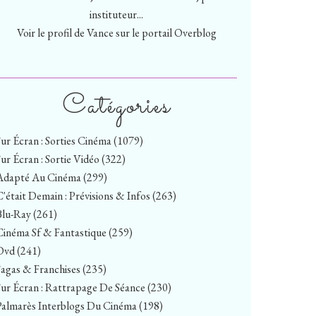
instituteur...
Voir le profil de
Vance
sur le portail Overblog
Catégories
Sur Écran : Sorties Cinéma
(1079)
Sur Écran : Sortie Vidéo
(322)
Adapté Au Cinéma
(299)
C'était Demain : Prévisions & Infos
(263)
Blu-Ray
(261)
Cinéma Sf & Fantastique
(259)
Dvd
(241)
Sagas & Franchises
(235)
Sur Écran : Rattrapage De Séance
(230)
Palmarès Interblogs Du Cinéma
(198)