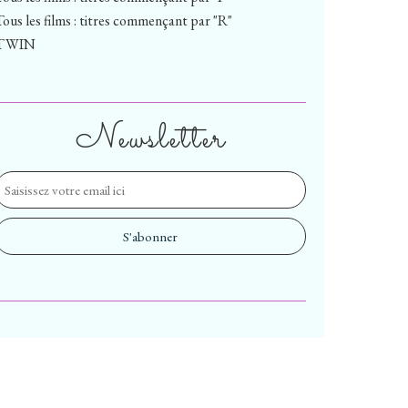
Tous les films : titres commençant par "R"
TWIN
Newsletter