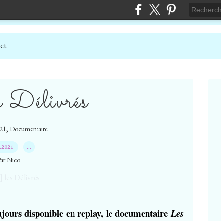
ct
es Délivrés
,
21
Documentaire
3.2021
…
Par Nico
oujours disponible en replay, le documentaire
Les