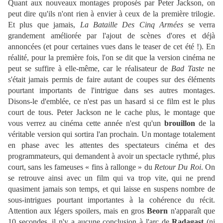
Quant aux nouveaux montages proposés par Peter Jackson, on
peut dire qu'ils n'ont rien à envier à ceux de la première trilogie.
Et plus que jamais,
La Bataille Des
Cinq Armées
se verra
grandement améliorée par l'ajout de scènes d'ores et déjà
annoncées (et pour certaines vues dans le teaser de cet été !). En
réalité, pour la première fois, l'on se dit que la version cinéma ne
peut se suffire à elle-même, car le réalisateur de
Bad Taste
ne
s'était jamais permis de faire autant de coupes sur des éléments
pourtant importants de l'intrigue dans ses autres montages.
Disons-le d'emblée, ce n'est pas un hasard si ce film est le plus
court de tous. Peter Jackson ne le cache plus, le montage que
vous verrez au cinéma cette année n'est qu'un
brouillon
de la
véritable version qui sortira l'an prochain. Un montage totalement
en phase avec les attentes des spectateurs cinéma et des
programmateurs, qui demandent à avoir un spectacle rythmé, plus
court, sans les fameuses « fins à rallonge » du
Retour Du Roi
. On
se retrouve ainsi avec un film qui va trop vite, qui ne prend
quasiment jamais son temps, et qui laisse en suspens nombre de
sous-intrigues pourtant importantes à la cohérence du récit.
Attention aux légers spoilers, mais en gros
Beorn
n'apparaît que
10 secondes, il n'y a aucune conclusion à l'arc de
Radagast
(ni