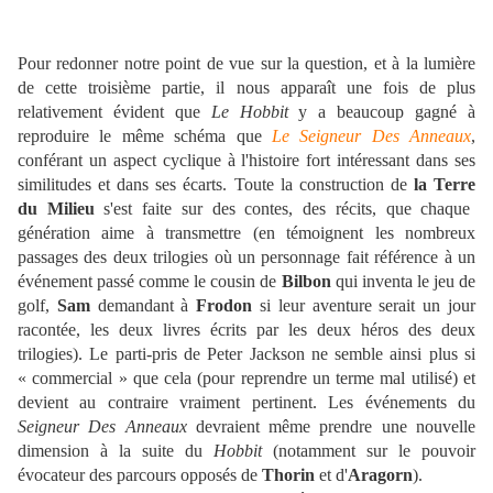
Pour redonner notre point de vue sur la question, et à la lumière
de cette troisième partie, il nous apparaît une fois de plus
relativement évident que
Le Hobbit
y a beaucoup gagné à
reproduire le même schéma que
Le Seigneur Des Anneaux
,
conférant un aspect cyclique à l'histoire fort intéressant dans ses
similitudes et dans ses écarts. Toute la construction de
la Terre
du Milieu
s'est faite sur des contes, des récits, que chaque
génération aime à transmettre (en témoignent les nombreux
passages des deux trilogies où un personnage fait référence à un
événement passé comme le cousin de
Bilbon
qui inventa le jeu de
golf,
Sam
demandant à
Frodon
si leur aventure serait un jour
racontée, les deux livres écrits par les deux héros des deux
trilogies). Le parti-pris de Peter Jackson ne semble ainsi plus si
« commercial » que cela (pour reprendre un terme mal utilisé) et
devient au contraire vraiment pertinent. Les événements du
Seigneur Des Anneaux
devraient même prendre une nouvelle
dimension à la suite du
Hobbit
(notamment sur le pouvoir
évocateur des parcours opposés de
Thorin
et d'
Aragorn
).