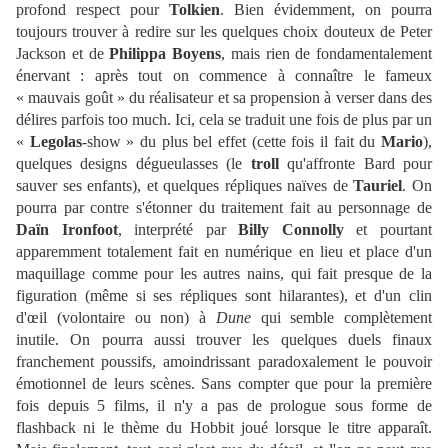
profond respect pour
Tolkien
. Bien évidemment, on pourra
toujours trouver à redire sur les quelques choix douteux de Peter
Jackson et de
Philippa Boyens
, mais rien de fondamentalement
énervant : après tout on commence à connaître le fameux
« mauvais goût » du réalisateur et sa propension à verser dans des
délires parfois too much. Ici, cela se traduit une fois de plus par un
«
Legolas
-show » du plus bel effet (cette fois il fait du
Mario
),
quelques designs dégueulasses (le
troll
qu'affronte Bard pour
sauver ses enfants), et quelques répliques naïves de
Tauriel
. On
pourra par contre s'étonner du traitement fait au personnage de
Daïn Ironfoot
, interprété par
Billy Connolly
et pourtant
apparemment totalement fait en numérique en lieu et place d'un
maquillage comme pour les autres nains, qui fait presque de la
figuration (même si ses répliques sont hilarantes), et d'un clin
d'œil (volontaire ou non) à
Dune
qui semble complètement
inutile. On pourra aussi trouver les quelques duels finaux
franchement poussifs, amoindrissant paradoxalement le pouvoir
émotionnel de leurs scènes. Sans compter que pour la première
fois depuis 5 films, il n'y a pas de prologue sous forme de
flashback ni le thème du Hobbit joué lorsque le titre apparaît.