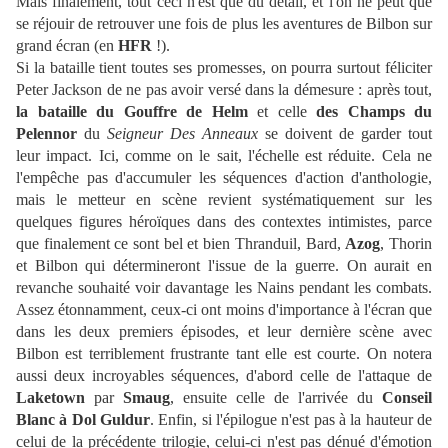
Mais finalement, tout ceci n'est que du détail, et l'on ne peut que
se réjouir de retrouver une fois de plus les aventures de Bilbon sur
grand écran (en
HFR
!).
Si la bataille tient toutes ses promesses, on pourra surtout féliciter
Peter Jackson de ne pas avoir versé dans la démesure : après tout,
la bataille du Gouffre de Helm
et celle
des Champs du
Pelennor
du
Seigneur Des Anneaux
se doivent de garder tout
leur impact. Ici, comme on le sait, l'échelle est réduite. Cela ne
l'empêche pas d'accumuler les séquences d'action d'anthologie,
mais le metteur en scène revient systématiquement sur les
quelques figures héroïques dans des contextes intimistes, parce
que finalement ce sont bel et bien Thranduil, Bard,
Azog
, Thorin
et Bilbon qui détermineront l'issue de la guerre. On aurait en
revanche souhaité voir davantage les Nains pendant les combats.
Assez étonnamment, ceux-ci ont moins d'importance à l'écran que
dans les deux premiers épisodes, et leur dernière scène avec
Bilbon est terriblement frustrante tant elle est courte. On notera
aussi deux incroyables séquences, d'abord celle de l'attaque de
Laketown
par
Smaug
, ensuite celle de l'arrivée du
Conseil
Blanc à Dol Guldur
. Enfin, si l'épilogue n'est pas à la hauteur de
celui de la précédente trilogie, celui-ci n'est pas dénué d'émotion