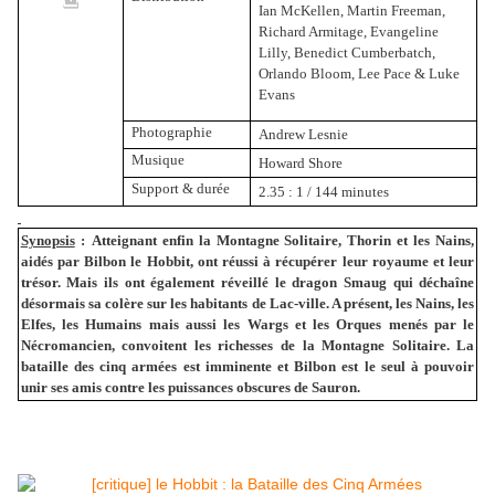
Ian McKellen, Martin Freeman,
Richard Armitage, Evangeline
Lilly, Benedict Cumberbatch,
Orlando Bloom, Lee Pace & Luke
Evans
Photographie
Andrew Lesnie
Musique
Howard Shore
Support & durée
2.35 : 1 / 144 minutes
Synopsis
:
Atteignant enfin
la Montagne Solitaire
, Thorin et les Nains,
aidés par Bilbon le Hobbit, ont réussi à récupérer leur royaume et leur
trésor. Mais ils ont également réveillé le dragon Smaug qui déchaîne
désormais sa colère sur les habitants de Lac-ville. A présent, les Nains, les
Elfes, les Humains mais aussi les Wargs et les Orques menés par le
Nécromancien, convoitent les richesses de
la Montagne Solitaire.
La
bataille des cinq armées est imminente et Bilbon est le seul à pouvoir
unir ses amis contre les puissances obscures de Sauron.