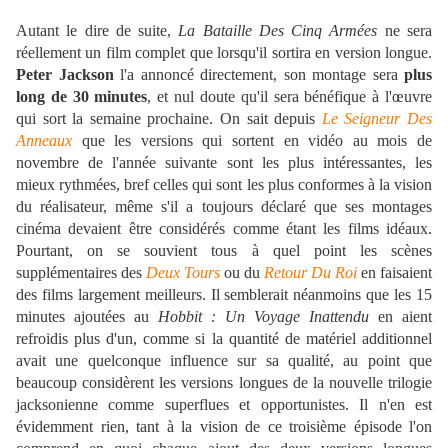
Autant le dire de suite,
La Bataille Des
Cinq Armées
ne sera
réellement un film complet que lorsqu'il sortira en version longue.
Peter Jackson
l'a annoncé directement, son montage sera
plus
long de 30 minutes
, et nul doute qu'il sera bénéfique à l'œuvre
qui sort la semaine prochaine. On sait depuis
Le Seigneur Des
Anneaux
que les versions qui sortent en vidéo au mois de
novembre de l'année suivante sont les plus intéressantes, les
mieux rythmées, bref celles qui sont les plus conformes à la vision
du réalisateur, même s'il a toujours déclaré que ses montages
cinéma devaient être considérés comme étant les films idéaux.
Pourtant, on se souvient tous à quel point les scènes
supplémentaires des
Deux Tours
ou du
Retour Du Roi
en faisaient
des films largement meilleurs. Il semblerait néanmoins que les 15
minutes ajoutées au
Hobbit : Un Voyage Inattendu
en aient
refroidis plus d'un, comme si la quantité de matériel additionnel
avait une quelconque influence sur sa qualité, au point que
beaucoup considèrent les versions longues de la nouvelle trilogie
jacksonienne comme superflues et opportunistes. Il n'en est
évidemment rien, tant à la vision de ce troisième épisode l'on