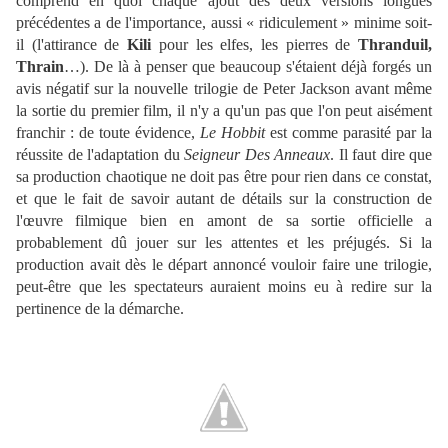
comprend en quoi chaque ajout des deux versions longues
précédentes a de l'importance, aussi « ridiculement » minime soit-
il (l'attirance de
Kili
pour les elfes, les pierres de
Thranduil,
Thrain
…). De là à penser que beaucoup s'étaient déjà forgés un
avis négatif sur la nouvelle trilogie de Peter Jackson avant même
la sortie du premier film, il n'y a qu'un pas que l'on peut aisément
franchir : de toute évidence,
Le Hobbit
est comme parasité par la
réussite de l'adaptation du
Seigneur Des Anneaux
. Il faut dire que
sa production chaotique ne doit pas être pour rien dans ce constat,
et que le fait de savoir autant de détails sur la construction de
l'œuvre filmique bien en amont de sa sortie officielle a
probablement dû jouer sur les attentes et les préjugés. Si la
production avait dès le départ annoncé vouloir faire une trilogie,
peut-être que les spectateurs auraient moins eu à redire sur la
pertinence de la démarche.