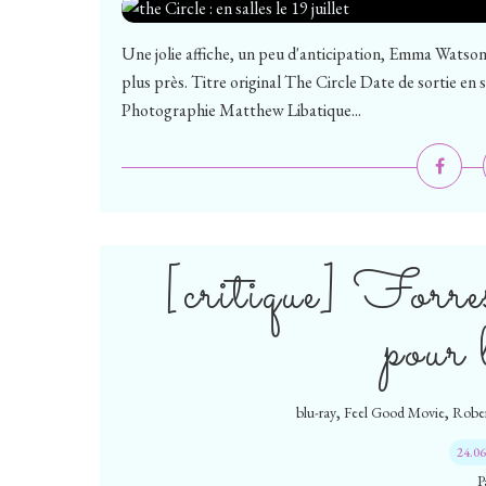
Une jolie affiche, un peu d'anticipation, Emma Watso
plus près. Titre original The Circle Date de sortie en
Photographie Matthew Libatique...
[critique] Forr
pour 
,
,
blu-ray
Feel Good Movie
Rober
24.0
P