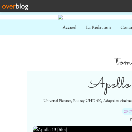
Accueil
La Rédaction
Conta
tom
Apollo 
,
,
Universal Pictures
Blu-ray UHD 4K
Adapté au cinéma
29.0
P