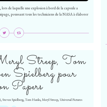
lors de laquelle une explosion à bord de la capsule a
uipage, poussant tous les techniciens de la NASA à élaborer
Meryl Streep, Tom
n Spielberg pour
on Papers
,
,
,
,
8
Steven Spielberg
Tom Hanks
Meryl Streep
Universal Pictures