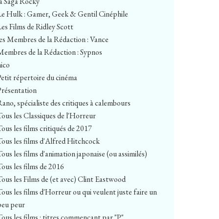
la Saga Rocky
Le Hulk : Gamer, Geek & Gentil Cinéphile
Les Films de Ridley Scott
les Membres de la Rédaction : Vance
Membres de la Rédaction : Sypnos
nico
Petit répertoire du cinéma
Présentation
Rano, spécialiste des critiques à calembours
Tous les Classiques de l'Horreur
Tous les films critiqués de 2017
Tous les films d'Alfred Hitchcock
Tous les films d'animation japonaise (ou assimilés)
Tous les films de 2016
Tous les Films de (et avec) Clint Eastwood
Tous les films d'Horreur ou qui veulent juste faire un
peu peur
Tous les films : titres commençant par "P"