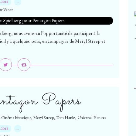
1.2018
…
ar Vance
elberg, nous avons eu l’opportunité de participer à la
is il y a quelques jours, en compagnie de Meryl Streep et
entagon Papers
,
,
,
,
Cinéma historique
Meryl Streep
Tom Hanks
Universal Pictures
1.2018
…