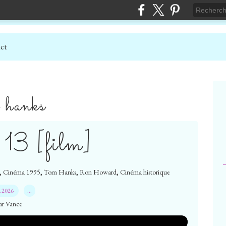
ct
 hanks
13 [film]
,
,
,
,
Cinéma 1995
Tom Hanks
Ron Howard
Cinéma historique
7.2026
…
ar Vance