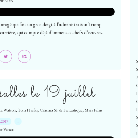
Par Nico
nragé qui fait un gros doigt à l’administration Trump.
 carrière, qui compte déjà d’immenses chefs-d’œuvres.
salles le 19 juillet
,
,
,
a Watson
Tom Hanks
Cinéma SF & Fantastique
Mars Films
4.2017
…
ar Vance