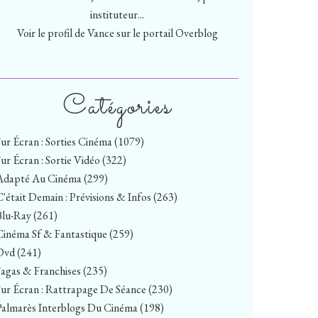
instituteur...
Voir le profil de
Vance
sur le portail Overblog
Catégories
Sur Écran : Sorties Cinéma
(1079)
Sur Écran : Sortie Vidéo
(322)
Adapté Au Cinéma
(299)
C'était Demain : Prévisions & Infos
(263)
Blu-Ray
(261)
Cinéma Sf & Fantastique
(259)
Dvd
(241)
Sagas & Franchises
(235)
Sur Écran : Rattrapage De Séance
(230)
Palmarès Interblogs Du Cinéma
(198)