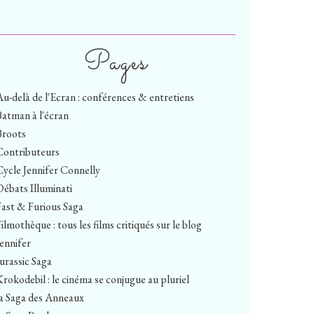
Pages
Au-delà de l'Ecran : conférences & entretiens
Batman à l'écran
Broots
Contributeurs
Cycle Jennifer Connelly
Débats Illuminati
Fast & Furious Saga
ilmothèque : tous les films critiqués sur le blog
Jennifer
Jurassic Saga
Krokodebil : le cinéma se conjugue au pluriel
la Saga des Anneaux