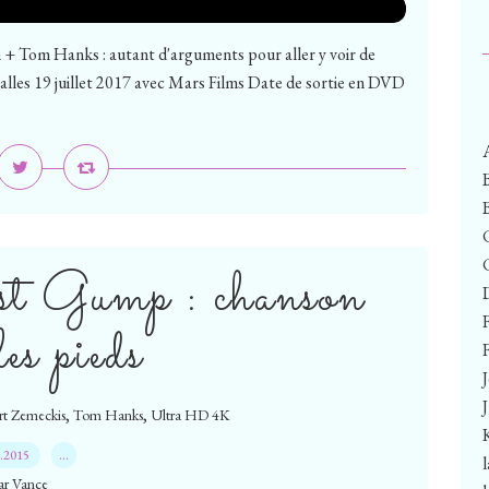
n + Tom Hanks : autant d'arguments pour aller y voir de
 salles 19 juillet 2017 avec Mars Films Date de sortie en DVD
est Gump : chanson
les pieds
F
,
,
t Zemeckis
Tom Hanks
Ultra HD 4K
6.2015
…
ar Vance