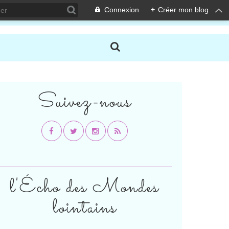
Connexion
+
Créer mon blog
Suivez-nous
l'Écho des Mondes
lointains