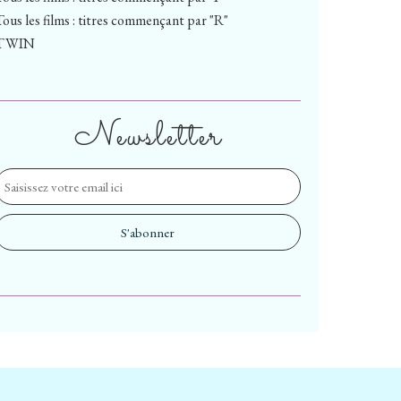
Tous les films : titres commençant par "R"
TWIN
Newsletter