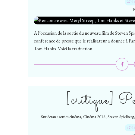
27.0
P
A l’occasion de la sortie du nouveau film de Steven Spi
conférence de presse que le réalisateur a donnée à Par
Tom Hanks. Voici la traduction...
[critique] P
,
,
Sur écran : sorties cinéma
Cinéma 2018
Steven Spielberg
17.0