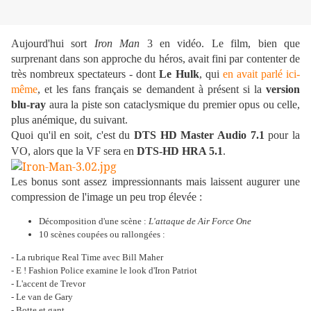
Aujourd'hui sort
Iron Man
3 en vidéo. Le film, bien que
surprenant dans son approche du héros, avait fini par contenter de
très nombreux spectateurs - dont
Le Hulk
, qui
en avait parlé ici-
même
, et les fans français se demandent à présent si la
version
blu-ray
aura la piste son cataclysmique du premier opus ou celle,
plus anémique, du suivant.
Quoi qu'il en soit, c'est du
DTS HD Master Audio 7.1
pour la
VO, alors que la VF sera en
DTS-HD HRA 5.1
.
Les bonus sont assez impressionnants mais laissent augurer une
compression de l'image un peu trop élevée :
Décomposition d'une scène :
L'attaque de Air Force One
10 scènes coupées ou rallongées :
- La rubrique Real Time avec Bill Maher
- E ! Fashion Police examine le look d'Iron Patriot
- L'accent de Trevor
- Le van de Gary
- Botte et gant