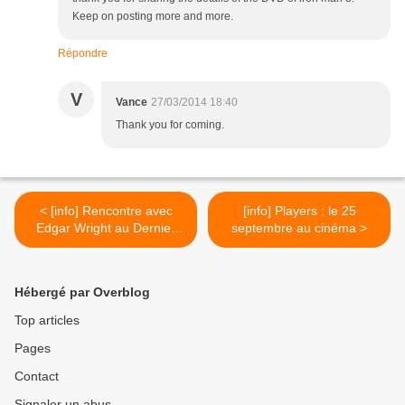
Keep on posting more and more.
Répondre
V
Vance
27/03/2014 18:40
Thank you for coming.
< [info] Rencontre avec
[info] Players : le 25
Edgar Wright au Dernier
septembre au cinéma >
Pub
Hébergé par Overblog
Top articles
Pages
Contact
Signaler un abus