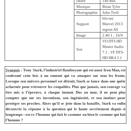
Durée
140 min
Musique
Brian Tyler
Pho
tographie
John Troll
blu-ray
Support
Marvel 2013
region All
Image
2.40:1 ; 16/9
VO DTS HD
Master Audio
Son
7.1 ; VF DTS-
HD HRA 5.1
Synopsis
:
Tony Stark, l’industriel flamboyant qui est aussi Iron Man, est
confronté cette fois à un ennemi qui va attaquer sur tous les fronts.
Lorsque son univers personnel est détruit, Stark se lance dans une quête
acharnée pour retrouver les coupables. Plus que jamais, son courage va
être mis à l’épreuve, à chaque instant. Dos au mur, il ne peut plus
compter que sur ses inventions, son ingéniosité, et son instinct pour
protéger ses proches. Alors qu’il se jette dans la bataille, Stark va enfin
découvrir la réponse à la question qui le hante secrètement depuis si
longtemps : est-ce l’homme qui fait le costume ou bien le costume qui fait
l’homme ?