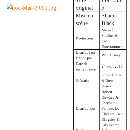
Titre
Iron Man
original
3
Mise en
Shane
scène
Black
Marvel
Studios &
Production
DMG
Entertainment
Distribué en
Walt Disney
France par
Date de
24 avril 2013
sortie France
Shane Black
Scénario
& Drew
Pearce
Robert
Downey Jr,
Gwyneth
Distribution
Paltrow, Don
Cheadle, Ben
Kingsley &
Guy Pearce