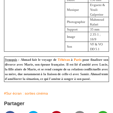
Evgueni &
Musique
Youli
Galperine
Mahmoud
Photographie
Kalari
Support
35 mm
2.35:1 ;
Image
16/9
VF & VO
Son
DD 5.1
Synopsis
:
Ahmad fait le voyage de
Téhéran
à
Paris
pour finaliser son
divorce avec Marie, son épouse française. Il est lié d'amitié avec Lucie,
la fille aînée de Marie, et se rend compte de sa relation conflictuelle avec
sa mère, due notamment à la liaison de celle-ci avec Samir. Ahmad tente
d'améliorer la situation, ce qui l'amène à songer à son passé.
#Sur écran : sorties cinéma
Partager