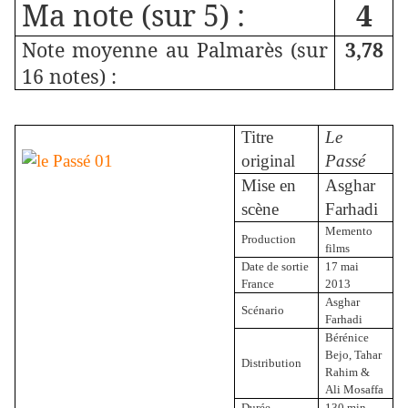
Ma note (sur 5) :
4
Note moyenne au Palmarès (sur
3,78
16 notes) :
Titre
Le
original
Passé
Mise en
Asghar
scène
Farhadi
Memento
Production
films
Date de sortie
17 mai
France
2013
Asghar
Scénario
Farhadi
Bérénice
Bejo, Tahar
Distribution
Rahim &
Ali Mosaffa
Durée
130 min