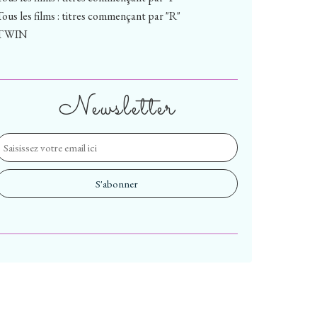
Tous les films : titres commençant par "R"
TWIN
Newsletter