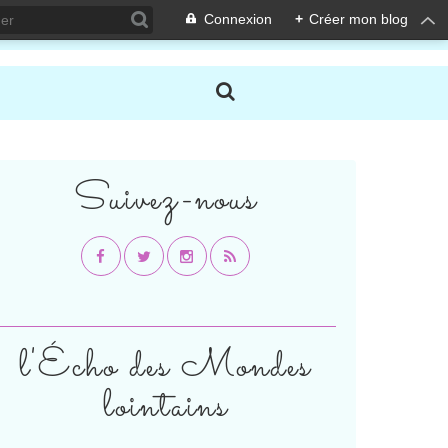
Connexion
+
Créer mon blog
Suivez-nous
l'Écho des Mondes
lointains