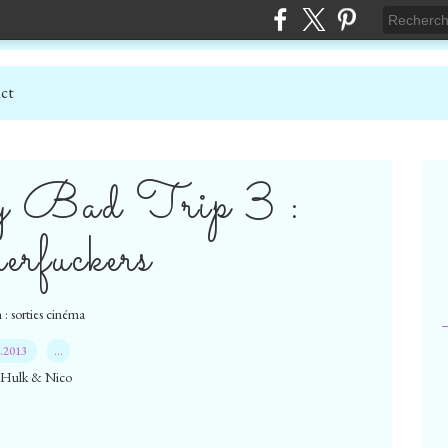
ct
ry Bad Trip 3 :
rfuckers
 : sorties cinéma
6.2013
…
 Hulk & Nico