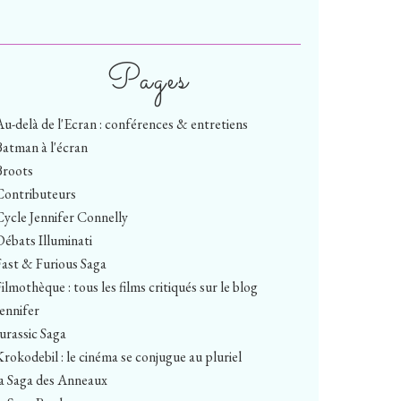
Pages
Au-delà de l'Ecran : conférences & entretiens
Batman à l'écran
Broots
Contributeurs
Cycle Jennifer Connelly
Débats Illuminati
Fast & Furious Saga
ilmothèque : tous les films critiqués sur le blog
Jennifer
Jurassic Saga
Krokodebil : le cinéma se conjugue au pluriel
la Saga des Anneaux