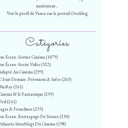
instituteur...
Voir le profil de
Vance
sur le portail Overblog
Catégories
Sur Écran : Sorties Cinéma
(1079)
Sur Écran : Sortie Vidéo
(322)
Adapté Au Cinéma
(299)
C'était Demain : Prévisions & Infos
(263)
Blu-Ray
(261)
Cinéma Sf & Fantastique
(259)
Dvd
(241)
Sagas & Franchises
(235)
Sur Écran : Rattrapage De Séance
(230)
Palmarès Interblogs Du Cinéma
(198)