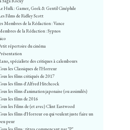
la Saga Rocky
Le Hulk : Gamer, Geek & Gentil Cinéphile
Les Films de Ridley Scott
les Membres de la Rédaction : Vance
Membres de la Rédaction : Sypnos
nico
Petit répertoire du cinéma
Présentation
Rano, spécialiste des critiques à calembours
Tous les Classiques de l'Horreur
Tous les films critiqués de 2017
Tous les films d'Alfred Hitchcock
Tous les films d'animation japonaise (ou assimilés)
Tous les films de 2016
Tous les Films de (et avec) Clint Eastwood
Tous les films d'Horreur ou qui veulent juste faire un
peu peur
Tous les films : titres commençant par "P"