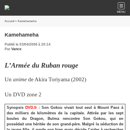
MENU
Accueil
» Kamehameha
Kamehameha
Publié le 03/04/2008 à 20:14
Par
Vance
L’Armée du Ruban rouge
Un
anime
de Akira Toriyama (2002)
Un DVD zone 2
Synopsis
DVD.fr
: Son Gokou vivait tout seul à Mount Paoz à
des milliers de kilomètres de la capitale. Attirée par les sept
boules du Dragon, Bulma rencontre Son Gokou, qui en
possédait une héritée de son grand-père. Malgré la séduction de
la jeune fille, il garde son bien mais décide l’aider à rechercher