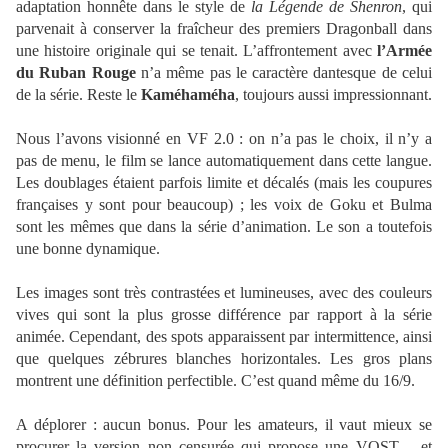
adaptation honnête dans le style de
la Légende
de Shenron
, qui
parvenait à conserver la fraîcheur des premiers Dragonball dans
une histoire originale qui se tenait. L’affrontement avec
l’Armée
du Ruban Rouge
n’a même pas le caractère dantesque de celui
de la série. Reste le
Kaméhaméha
, toujours aussi impressionnant.
Nous l’avons visionné en VF 2.0 : on n’a pas le choix, il n’y a
pas de menu, le film se lance automatiquement dans cette langue.
Les doublages étaient parfois limite et décalés (mais les coupures
françaises y sont pour beaucoup) ; les voix de Goku et Bulma
sont les mêmes que dans la série d’animation. Le son a toutefois
une bonne dynamique.
Les images sont très contrastées et lumineuses, avec des couleurs
vives qui sont la plus grosse différence par rapport à la série
animée. Cependant, des spots apparaissent par intermittence, ainsi
que quelques zébrures blanches horizontales. Les gros plans
montrent une définition perfectible. C’est quand même du 16/9.
A déplorer : aucun bonus. Pour les amateurs, il vaut mieux se
procurer la version non censurée qui propose une VOST – et