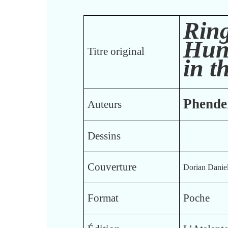
Ri
Hun
Titre original
in t
Phende
Auteurs
Dessins
Couverture
Dorian Danie
Format
Poche