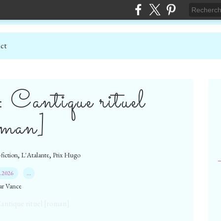
ct
Cantique rituel
oman]
,
,
fiction
L'Atalante
Prix Hugo
5.2026
…
ar Vance