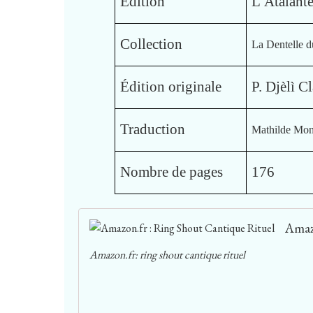
Édition
L’Atalant
Collection
La Dentelle 
Édition originale
P. Djèlì C
Traduction
Mathilde Mon
Nombre de pages
176
Amaz
Amazon.fr: ring shout cantique rituel