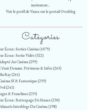
instituteur...
Voir le profil de
Vance
sur le portail Overblog
Catégories
Sur Écran : Sorties Cinéma
(1079)
Sur Écran : Sortie Vidéo
(322)
Adapté Au Cinéma
(299)
C'était Demain : Prévisions & Infos
(263)
Blu-Ray
(261)
Cinéma Sf & Fantastique
(259)
Dvd
(241)
Sagas & Franchises
(235)
Sur Écran : Rattrapage De Séance
(230)
Palmarès Interblogs Du Cinéma
(198)