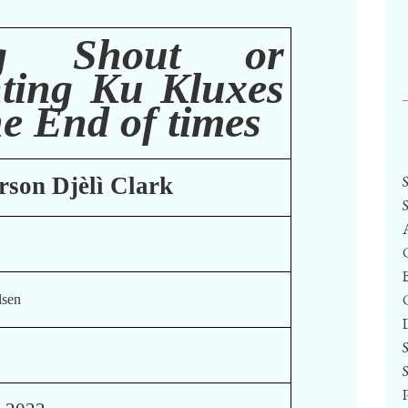
ng Shout or
ting Ku Kluxes
he End of times
rson Djèlì Clark
lsen