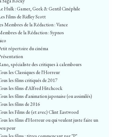
la Saga Rocky
Le Hulk : Gamer, Geek & Gentil Cinéphile
Les Films de Ridley Scott
les Membres de la Rédaction : Vance
Membres de la Rédaction : Sypnos
nico
Petit répertoire du cinéma
Présentation
Rano, spécialiste des critiques à calembours
Tous les Classiques de l'Horreur
Tous les films critiqués de 2017
Tous les films d'Alfred Hitchcock
Tous les films d'animation japonaise (ou assimilés)
Tous les films de 2016
Tous les Films de (et avec) Clint Eastwood
Tous les films d'Horreur ou qui veulent juste faire un
peu peur
Tous les films : titres commençant par "P"