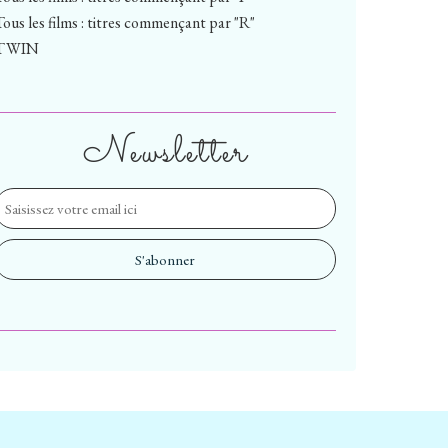
Tous les films : titres commençant par "R"
TWIN
Newsletter