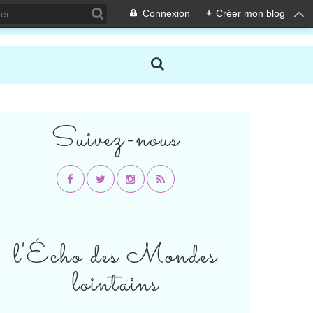
Connexion
+
Créer mon blog
Suivez-nous
l'Écho des Mondes
lointains