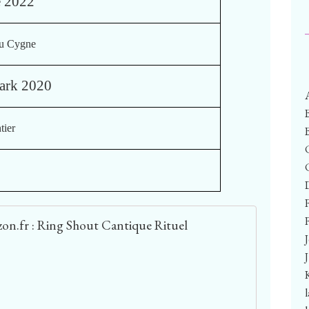
e 2022
du Cygne
lark 2020
tier
F
on.fr : Ring Shout Cantique Rituel