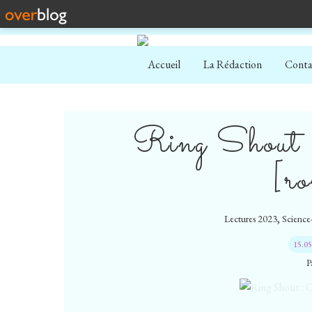
Accueil
La Rédaction
Conta
Ring Shout : 
[r
,
Lectures 2023
Science-
15.0
P