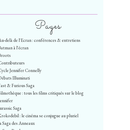
Pages
Au-delà de l'Ecran : conférences & entretiens
Batman à l'écran
Broots
Contributeurs
Cycle Jennifer Connelly
Débats Illuminati
Fast & Furious Saga
ilmothèque : tous les films critiqués sur le blog
Jennifer
Jurassic Saga
Krokodebil : le cinéma se conjugue au pluriel
la Saga des Anneaux