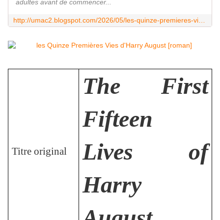
adultes avant de commencer...
http://umac2.blogspot.com/2026/05/les-quinze-premieres-vies-dharry-august.html
The First
Fifteen
Lives of
Titre original
Harry
August