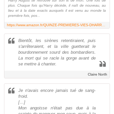
Harry August se retrouve sur son lit de mort. Une fois de
plus. Chaque fois qu'Harry décède, il naît de nouveau, au
lieu et à la date exacts auxquels il est venu au monde la
première fois, pos...
https://www.amazon.fr/QUINZE-PREMIERES-VIES-DHARRY-AUGUST/dp/2370720042
Bientôt, les sirènes retentiraient, puis
s'arrêteraient, et la ville guetterait le
bourdonnement sourd des bombardiers.
La mort qui se racle la gorge avant de
se mettre à chanter.
Claire North
Je n'avais encore jamais tué de sang-
froid.
[…]
Mon angoisse n'était pas due à la
crainte de manquer mon coup, mais à la