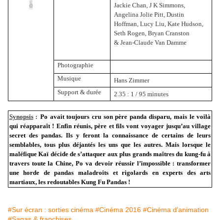
Jackie Chan, J K Simmons,
Angelina Jolie Pitt, Dustin
Hoffman, Lucy Liu, Kate Hudson,
Seth Rogen, Bryan Cranston
& Jean-Claude Van Damme
Photographie
Musique
Hans Zimmer
Support & durée
2.35 : 1 / 95 minutes
Synopsis
:
Po avait toujours cru son père panda disparu, mais le voilà
qui réapparaît ! Enfin réunis, père et fils vont voyager jusqu’au village
secret des pandas. Ils y feront la connaissance de certains de leurs
semblables, tous plus déjantés les uns que les autres. Mais lorsque le
maléfique Kaï décide de s’attaquer aux plus grands maîtres du kung-fu à
travers toute la Chine, Po va devoir réussir l’impossible : transformer
une horde de pandas maladroits et rigolards en experts des arts
martiaux, les redoutables Kung Fu Pandas !
#Sur écran : sorties cinéma
#Cinéma 2016
#Cinéma d'animation
#Sagas & franchises