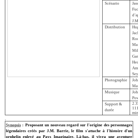
Scénario
Jas
Fu
d’a
J.M
Distribution
Hu
Jac
Ro
Mar
Mil
Gar
He
Am
Sey
Photographie
Jo
Ma
Musique
Jo
Pow
2.3
Support &
11
durée
min
Synopsis
:
Proposant un nouveau regard sur l'origine des personnages
légendaires créés par J.M. Barrie, le film s'attache à l'histoire d'un
orphelin enlevé au Pays Imaginaire. Là-bas, il vivra une aventure