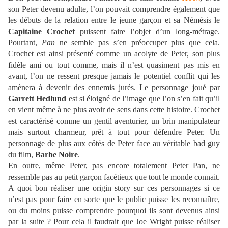
son Peter devenu adulte, l’on pouvait comprendre également que
les débuts de la relation entre le jeune garçon et sa Némésis le
Capitaine Crochet
puissent faire l’objet d’un long-métrage.
Pourtant,
Pan
ne semble pas s’en préoccuper plus que cela.
Crochet est ainsi présenté comme un acolyte de Peter, son plus
fidèle ami ou tout comme, mais il n’est quasiment pas mis en
avant, l’on ne ressent presque jamais le potentiel conflit qui les
amènera à devenir des ennemis jurés. Le personnage joué par
Garrett Hedlund
est si éloigné de l’image que l’on s’en fait qu’il
en vient même à ne plus avoir de sens dans cette histoire. Crochet
est caractérisé comme un gentil aventurier, un brin manipulateur
mais surtout charmeur, prêt à tout pour défendre Peter. Un
personnage de plus aux côtés de Peter face au véritable bad guy
du film,
Barbe Noire
.
En outre, même Peter, pas encore totalement Peter Pan, ne
ressemble pas au petit garçon facétieux que tout le monde connait.
A quoi bon réaliser une origin story sur ces personnages si ce
n’est pas pour faire en sorte que le public puisse les reconnaître,
ou du moins puisse comprendre pourquoi ils sont devenus ainsi
par la suite ? Pour cela il faudrait que Joe Wright puisse réaliser