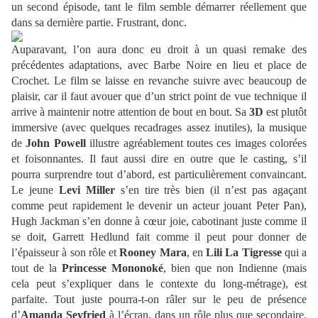
un second épisode, tant le film semble démarrer réellement que
dans sa dernière partie. Frustrant, donc.
Auparavant, l’on aura donc eu droit à un quasi remake des
précédentes adaptations, avec Barbe Noire en lieu et place de
Crochet. Le film se laisse en revanche suivre avec beaucoup de
plaisir, car il faut avouer que d’un strict point de vue technique il
arrive à maintenir notre attention de bout en bout. Sa
3D
est plutôt
immersive (avec quelques recadrages assez inutiles), la musique
de
John Powell
illustre agréablement toutes ces images colorées
et foisonnantes. Il faut aussi dire en outre que le casting, s’il
pourra surprendre tout d’abord, est particulièrement convaincant.
Le jeune
Levi Miller
s’en tire très bien (il n’est pas agaçant
comme peut rapidement le devenir un acteur jouant Peter Pan),
Hugh Jackman s’en donne à cœur joie, cabotinant juste comme il
se doit, Garrett Hedlund fait comme il peut pour donner de
l’épaisseur à son rôle et
Rooney Mara
, en
Lili La Tigresse
qui a
tout de la
Princesse Mononoké
, bien que non Indienne (mais
cela peut s’expliquer dans le contexte du long-métrage), est
parfaite. Tout juste pourra-t-on râler sur le peu de présence
d’
Amanda Seyfried
à l’écran, dans un rôle plus que secondaire.