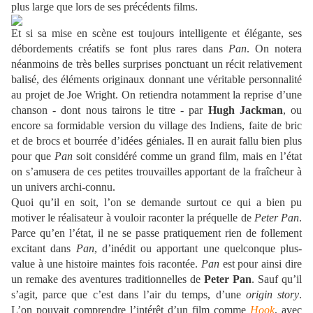
plus large que lors de ses précédents films.
Et si sa mise en scène est toujours intelligente et élégante, ses
débordements créatifs se font plus rares dans
Pan
. On notera
néanmoins de très belles surprises ponctuant un récit relativement
balisé, des éléments originaux donnant une véritable personnalité
au projet de Joe Wright. On retiendra notamment la reprise d’une
chanson - dont nous tairons le titre - par
Hugh Jackman
, ou
encore sa formidable version du village des Indiens, faite de bric
et de brocs et bourrée d’idées géniales. Il en aurait fallu bien plus
pour que
Pan
soit considéré comme un grand film, mais en l’état
on s’amusera de ces petites trouvailles apportant de la fraîcheur à
un univers archi-connu.
Quoi qu’il en soit, l’on se demande surtout ce qui a bien pu
motiver le réalisateur à vouloir raconter la préquelle de
Peter Pan
.
Parce qu’en l’état, il ne se passe pratiquement rien de follement
excitant dans
Pan
, d’inédit ou apportant une quelconque plus-
value à une histoire maintes fois racontée.
Pan
est pour ainsi dire
un remake des aventures traditionnelles de
Peter Pan
. Sauf qu’il
s’agit, parce que c’est dans l’air du temps, d’une
origin story
.
L’on pouvait comprendre l’intérêt d’un film comme
Hook
, avec