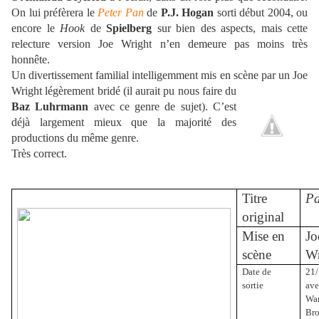
On lui préfèrera le
Peter Pan
de
P.J. Hogan
sorti début 2004, ou
encore le
Hook
de
Spielberg
sur bien des aspects, mais cette
relecture version Joe Wright n’en demeure pas moins très
honnête.
Un divertissement familial intelligemment mis en scène par un Joe
Wright légèrement
bridé (il aurait pu nous faire du
Baz Luhrmann
avec ce genre de sujet). C’est
déjà largement mieux que la majorité des
productions du même genre.
Très correct.
Titre
P
original
Mise en
Jo
scène
Wr
Date de
21
sortie
ave
Wa
Bro