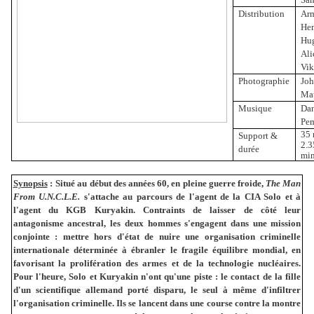
Distribution
Ar
Hen
Hu
Ali
Vik
Photographie
Jo
Ma
Musique
Dan
Pe
35
Support &
2.3
durée
min
Synopsis
:
Situé au début des années 60, en pleine guerre froide,
The Man
From U.N.C.L.E.
s'attache au parcours de l'agent de la CIA Solo et à
l'agent du KGB Kuryakin. Contraints de laisser de côté leur
antagonisme ancestral, les deux hommes s'engagent dans une mission
conjointe : mettre hors d'état de nuire une organisation criminelle
internationale déterminée à ébranler le fragile équilibre mondial, en
favorisant la prolifération des armes et de la technologie nucléaires.
Pour l'heure, Solo et Kuryakin n'ont qu'une piste : le contact de la fille
d'un scientifique allemand porté disparu, le seul à même d'infiltrer
l'organisation criminelle. Ils se lancent dans une course contre la montre