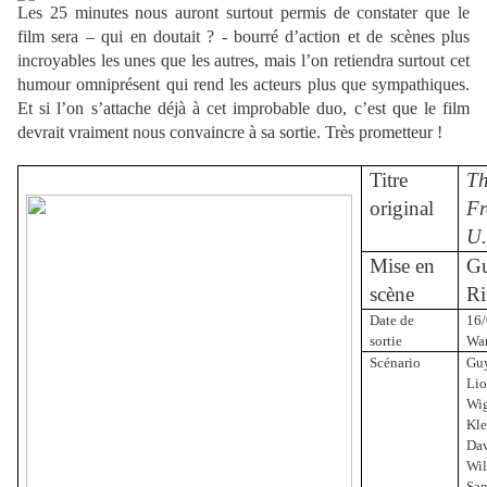
Les 25 minutes nous auront surtout permis de constater que le
film sera – qui en doutait ? - bourré d’action et de scènes plus
incroyables les unes que les autres, mais l’on retiendra surtout cet
humour omniprésent qui rend les acteurs plus que sympathiques.
Et si l’on s’attache déjà à cet improbable duo, c’est que le film
devrait vraiment nous convaincre à sa sortie. Très prometteur !
Titre
T
original
F
U.
Mise en
G
scène
Ri
Date de
16/
sortie
Wa
Scénario
Guy
Li
o
Wig
Kl
Da
Wil
Sam