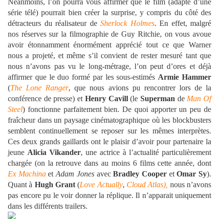
Néanmoins, l’on pourra vous affirmer que le film (adapté d’une
série télé) pourrait bien créer la surprise, y compris du côté des
détracteurs du réalisateur de
Sherlock Holmes
. En effet, malgré
nos réserves sur la filmographie de Guy Ritchie, on vous avoue
avoir étonnamment énormément apprécié tout ce que Warner
nous a projeté, et même s’il convient de rester mesuré tant que
nous n’avons pas vu le long-métrage, l’on peut d’ores et déjà
affirmer que le duo formé par les sous-estimés
Armie Hammer
(
The Lone Ranger
, que nous avions pu rencontrer lors de la
conférence de presse) et
Henry Cavill
(le
Superman
de
Man Of
Steel
) fonctionne parfaitement bien. De quoi apporter un peu de
fraîcheur dans un paysage cinématographique où les blockbusters
semblent continuellement se reposer sur les mêmes interprètes.
Ces deux grands gaillards ont le plaisir d’avoir pour partenaire la
jeune
Alicia Vikander
, une actrice à l’actualité particulièrement
chargée (on la retrouve dans au moins 6 films cette année, dont
Ex Machina
et
Adam Jones
avec
Bradley Cooper
et
Omar Sy
).
Quant à
Hugh Grant
(
Love Actually
,
Cloud Atlas),
nous n’avons
pas encore pu le voir donner la réplique. Il n’apparait uniquement
dans les différents trailers.