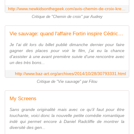
http://www.newkidsonthegeek.com/avis-chemin-de-croix-kreuzweg-de-dietrich-bruggemann/
Critique de "Chemin de croix" par Audrey
Vie sauvage: quand l'affaire Fortin inspire Cédric Kahn - Baz'art : Des films, des livres...
Je l'ai dit lors du billet publié dimanche dernier pour faire
gagner des places pour voir le film, j'ai eu la chance
d'assister à une avant première suivie d'une rencontre avec
un des très bons...
http://www.baz-art.org/archives/2014/10/28/30793331.html
Critique de "Vie sauvage" par Filou
My Screens
Sans grande originalité mais avec ce qu'il faut pour être
touchante, voici donc la nouvelle petite comédie romantique
indé qui permet encore à Daniel Radcliffe de montrer la
diversité des gen...