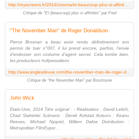
http://myscreens.fr/2014/cinema/et-beaucoup-plus-si-affinites-critique/
Critique de "Et (beaucoup) plus si affinités" par Fred
"The November Man" de Roger Donaldson
Pierce Brosnan a beau avoir rendu définitivement son
permis de tuer n°007, il lui prend encore, parfois, l'envie
d'endosser son costume d'agent secret. Cela tombe bien,
les producteurs hollywoodiens
http://www.anglesdevue.com/the-november-man-de-roger-donaldson/
Critique de "the November Man" par Boustoune
John Wick
Etats-Unis, 2014 Titre original : - Réalisateur : David Leitch,
Chad Stahelski Scénario : Derek Kolstad Acteurs : Keanu
Reeves, Michael Nyqvist, Willem Dafoe Distribution :
Metropolitan FilmExpor...