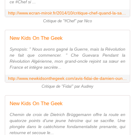
ce #Chef si ...
http://www.ecran-miroir.fr/2014/10/critique-chef-quand-la-sauce-prend.html
Critique de "#Chef" par Nico
New Kids On The Geek
Synopsis: " Nous avons gagné la Guerre, mais la Révolution
ne fait que commencer. " Che Guevara Pendant la
Révolution Algérienne, mon grand-oncle rejoint sa sœur en
France et intègre secrète...
http://www.newkidsonthegeek.com/avis-fidai-de-damien-ounouri/
Critique de "Fidaï" par Audrey
New Kids On The Geek
Chemin de croix de Dietrich Brüggemann offre la route en
quatorze points d'une jeune héroïne qui se sacrifie. Une
plongée dans le catéchisme fondamentaliste prenante, qui
retourne et secoue le...