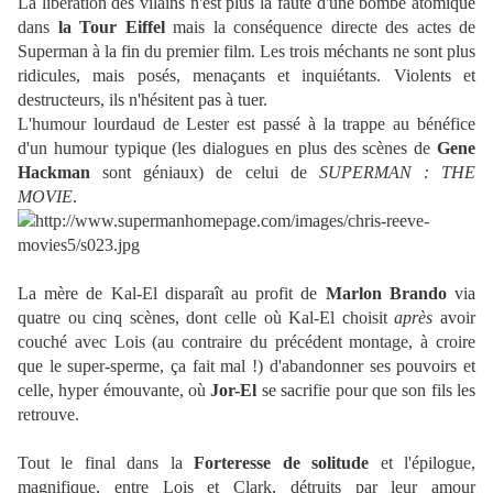
La libération des vilains n'est plus la faute d'une bombe atomique
dans
la Tour Eiffel
mais la conséquence directe des actes de
Superman à la fin du premier film. Les trois méchants ne sont plus
ridicules, mais posés, menaçants et inquiétants. Violents et
destructeurs, ils n'hésitent pas à tuer.
L'humour lourdaud de Lester est passé à la trappe au bénéfice
d'un humour typique (les dialogues en plus des scènes de
Gene
Hackman
sont géniaux) de celui de
SUPERMAN : THE
MOVIE
.
La mère de Kal-El disparaît au profit de
Marlon Brando
via
quatre ou cinq scènes, dont celle où Kal-El choisit
après
avoir
couché avec Lois (au contraire du précédent montage, à croire
que le super-sperme, ça fait mal !) d'abandonner ses pouvoirs et
celle, hyper émouvante, où
Jor-El
se sacrifie pour que son fils les
retrouve.
Tout le final dans la
Forteresse de solitude
et l'épilogue,
magnifique, entre Lois et Clark, détruits par leur amour