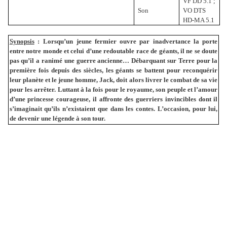
VF DD 5.1 ;
Son
VO DTS
HD-MA 5.1
Synopsis
:
Lorsqu’un jeune fermier ouvre par inadvertance la porte
entre notre monde et celui d’une redoutable race de géants, il ne se doute
pas qu’il a ranimé une guerre ancienne… Débarquant sur Terre pour la
première fois depuis des siècles, les géants se battent pour reconquérir
leur planète et le jeune homme, Jack, doit alors livrer le combat de sa vie
pour les arrêter. Luttant à la fois pour le royaume, son peuple et l’amour
d’une princesse courageuse, il affronte des guerriers invincibles dont il
s’imaginait qu’ils n’existaient que dans les contes. L’occasion, pour lui,
de devenir une légende à son tour.