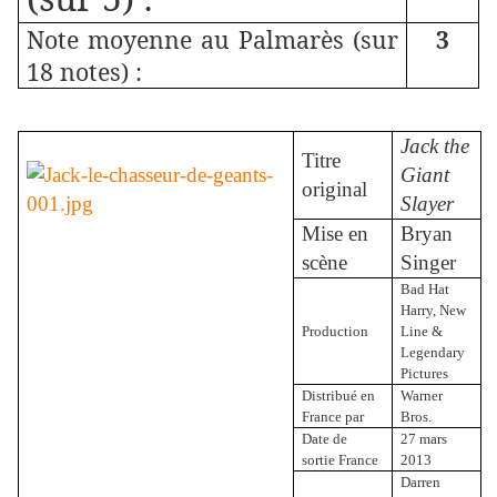
Note moyenne au Palmarès (sur
3
18 notes) :
Jack the
Titre
Giant
original
Slayer
Mise en
Bryan
scène
Singer
Bad Hat
Harry, New
Production
Line &
Legendary
Pictures
Distribué en
Warner
France par
Bros.
Date de
27 mars
sortie France
2013
Darren