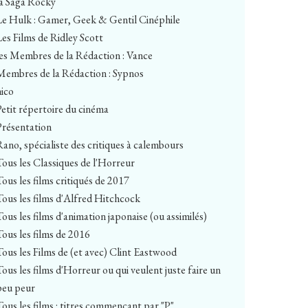
la Saga Rocky
Le Hulk : Gamer, Geek & Gentil Cinéphile
Les Films de Ridley Scott
les Membres de la Rédaction : Vance
Membres de la Rédaction : Sypnos
nico
Petit répertoire du cinéma
Présentation
Rano, spécialiste des critiques à calembours
Tous les Classiques de l'Horreur
Tous les films critiqués de 2017
Tous les films d'Alfred Hitchcock
Tous les films d'animation japonaise (ou assimilés)
Tous les films de 2016
Tous les Films de (et avec) Clint Eastwood
Tous les films d'Horreur ou qui veulent juste faire un
peu peur
Tous les films : titres commençant par "P"