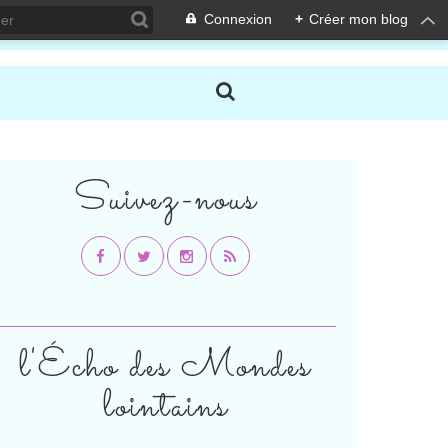
Connexion
+
Créer mon blog
Suivez-nous
l'Écho des Mondes
lointains