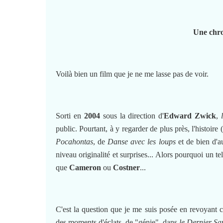
Une chro
Voilà bien un film que je ne me lasse pas de voir.
Sorti en
2004
sous la direction d'
Edward Zwick
,
public. Pourtant, à y regarder de plus près, l'histoire 
Pocahontas
, de
Danse avec les loups
et de bien d'a
niveau originalité et surprises... Alors pourquoi un t
que
Cameron
ou
Costner
...
C'est la question que je me suis posée en revoyant ce 
des moments d'éclats, de "génie", dans
le Dernier S