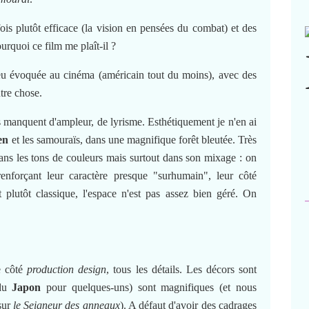
 fois plutôt efficace (la vision en pensées du combat) et des
ourquoi ce film me plaît-il ?
peu évoquée au cinéma (américain tout du moins), avec des
utre chose.
ais manquent d'ampleur, de lyrisme. Esthétiquement je n'en ai
en
et les samouraïs, dans une magnifique forêt bleutée. Très
ans les tons de couleurs mais surtout dans son mixage : on
renforçant leur caractère presque "surhumain", leur côté
st plutôt classique, l'espace n'est pas assez bien géré. On
le côté
production design
, tous les détails. Les décors sont
du
Japon
pour quelques-uns) sont magnifiques (et nous
 sur
le Seigneur des anneaux
). A défaut d'avoir des cadrages