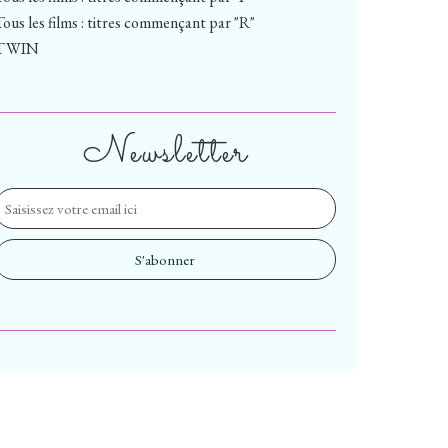
Tous les films : titres commençant par "R"
TWIN
Newsletter