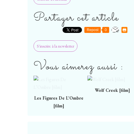
Partager cet article
Repost
0
S'inscrire à la newsletter
Vous aimerez aussi :
Wolf Creek [film]
Les Figures De L’Ombre
[film]