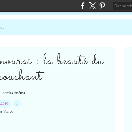
ct
raï : la beauté du
 couchant
 : sorties cinéma
8.2010
…
ar Vance