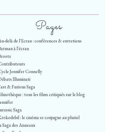
Pages
Au-delà de l'Ecran : conférences & entretiens
Batman à l'écran
Broots
Contributeurs
Cycle Jennifer Connelly
Débats Illuminati
Fast & Furious Saga
ilmothèque : tous les films critiqués sur le blog
Jennifer
Jurassic Saga
Krokodebil : le cinéma se conjugue au pluriel
la Saga des Anneaux