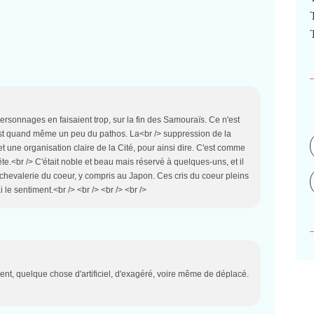
personnages en faisaient trop, sur la fin des Samouraïs. Ce n'est
'est quand même un peu du pathos. La<br /> suppression de la
t une organisation claire de la Cité, pour ainsi dire. C'est comme
tête.<br /> C'était noble et beau mais réservé à quelques-uns, et il
a chevalerie du coeur, y compris au Japon. Ces cris du coeur pleins
 le sentiment.<br /> <br /> <br /> <br />
ment, quelque chose d'artificiel, d'exagéré, voire même de déplacé.