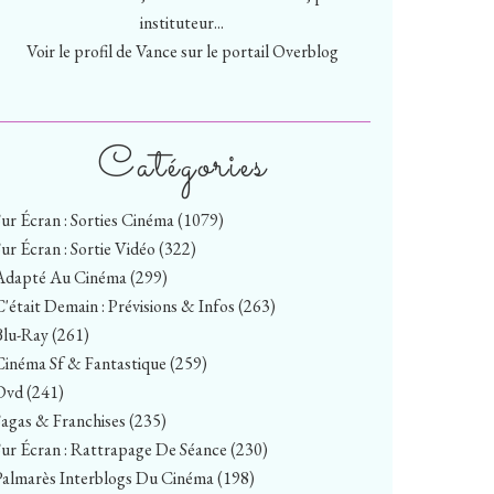
instituteur...
Voir le profil de
Vance
sur le portail Overblog
Catégories
Sur Écran : Sorties Cinéma
(1079)
Sur Écran : Sortie Vidéo
(322)
Adapté Au Cinéma
(299)
C'était Demain : Prévisions & Infos
(263)
Blu-Ray
(261)
Cinéma Sf & Fantastique
(259)
Dvd
(241)
Sagas & Franchises
(235)
Sur Écran : Rattrapage De Séance
(230)
Palmarès Interblogs Du Cinéma
(198)