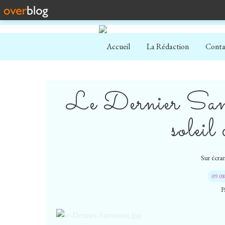
Accueil
La Rédaction
Conta
Le Dernier Samou
soleil
Sur écran
09.0
P