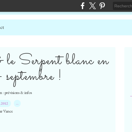
ct
& le Serpent blanc en
4 septembre !
 : prévisions & infos
8.2012
…
ar Vance