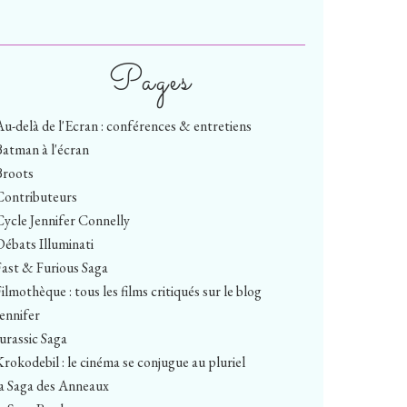
Pages
Au-delà de l'Ecran : conférences & entretiens
Batman à l'écran
Broots
Contributeurs
Cycle Jennifer Connelly
Débats Illuminati
Fast & Furious Saga
ilmothèque : tous les films critiqués sur le blog
Jennifer
Jurassic Saga
Krokodebil : le cinéma se conjugue au pluriel
la Saga des Anneaux