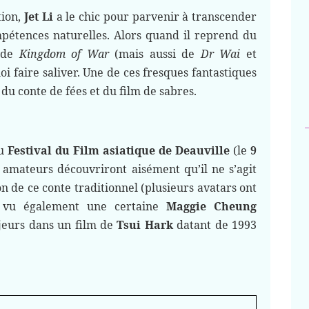
tion,
Jet Li
a le chic pour parvenir à transcender
ompétences naturelles. Alors quand il reprend du
r de
Kingdom of War
(mais aussi de
Dr Wai
et
quoi faire saliver. Une de ces fresques fantastiques
e du conte de fées et du film de sabres.
du
Festival du Film asiatique de Deauville
(le
9
amateurs découvriront aisément qu’il ne s’agit
on de ce conte traditionnel (plusieurs avatars ont
a vu également une certaine
Maggie Cheung
jeurs dans un film de
Tsui Hark
datant de 1993