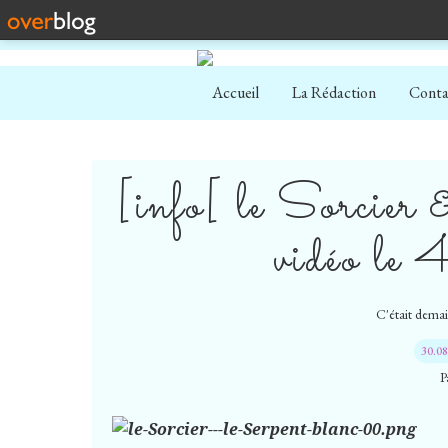
Accueil
La Rédaction
Conta
[info[ le Sorcier 
vidéo le 
C'était demain
30.0
P