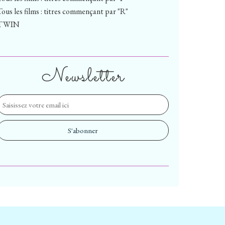
Tous les films : titres commençant par "R"
TWIN
Newsletter