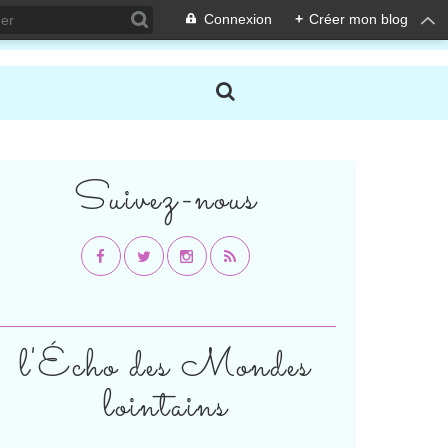
Connexion
+
Créer mon blog
Suivez-nous
l'Écho des Mondes
lointains