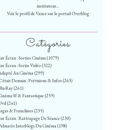
instituteur...
Voir le profil de
Vance
sur le portail Overblog
Catégories
Sur Écran : Sorties Cinéma
(1079)
Sur Écran : Sortie Vidéo
(322)
Adapté Au Cinéma
(299)
C'était Demain : Prévisions & Infos
(263)
Blu-Ray
(261)
Cinéma Sf & Fantastique
(259)
Dvd
(241)
Sagas & Franchises
(235)
Sur Écran : Rattrapage De Séance
(230)
Palmarès Interblogs Du Cinéma
(198)