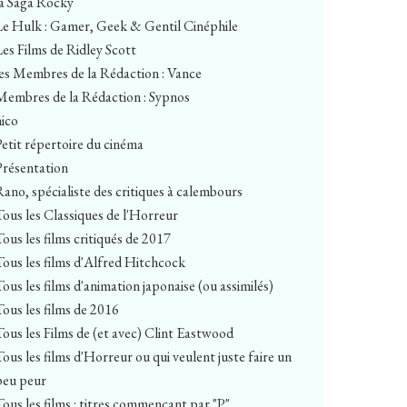
la Saga Rocky
Le Hulk : Gamer, Geek & Gentil Cinéphile
Les Films de Ridley Scott
les Membres de la Rédaction : Vance
Membres de la Rédaction : Sypnos
nico
Petit répertoire du cinéma
Présentation
Rano, spécialiste des critiques à calembours
Tous les Classiques de l'Horreur
Tous les films critiqués de 2017
Tous les films d'Alfred Hitchcock
Tous les films d'animation japonaise (ou assimilés)
Tous les films de 2016
Tous les Films de (et avec) Clint Eastwood
Tous les films d'Horreur ou qui veulent juste faire un
peu peur
Tous les films : titres commençant par "P"