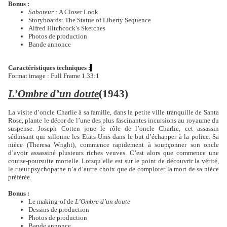
Bonus :
Saboteur
: A Closer Look
Storyboards: The Statue of Liberty Sequence
Alfred Hitchcock’s Sketches
Photos de production
Bande annonce
Caractéristiques techniques :
Format image : Full Frame 1.33:1
L’Ombre d’un doute
(1943)
La visite d’oncle Charlie à sa famille, dans la petite ville tranquille de Santa
Rose, plante le décor de l’une des plus fascinantes incursions au royaume du
suspense. Joseph Cotten joue le rôle de l’oncle Charlie, cet assassin
séduisant qui sillonne les Etats-Unis dans le but d’échapper à la police. Sa
nièce (Theresa Wright), commence rapidement à soupçonner son oncle
d’avoir assassiné plusieurs riches veuves. C’est alors que commence une
course-poursuite mortelle. Lorsqu’elle est sur le point de découvrir la vérité,
le tueur psychopathe n’a d’autre choix que de comploter la mort de sa nièce
préférée.
Bonus :
Le making-of de
L’Ombre d’un doute
Dessins de production
Photos de production
Bande annonce