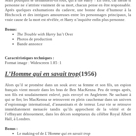
Mais pourquoi se demandent-ils tous, qui a tué Harry ? Eh bien, car même si
personne ne s’attriste vraiment de sa mort, chacun pense en être responsable.
Après quelques exhumations du cadavre, une bonne dose d’humour à la
Hitchcock et des intrigues amoureuses entre les personnages principaux, la
vraie cause de la mort est révélée, et Harry n’inquiète enfin plus personne.
Bonus:
The Trouble with Harry
Isn’t Over
Photos de production
Bande annonce
Caractéristiques techniques :
Format image : Widescreen 1.85 :1
L’Homme qui en savait trop
(1956)
Alors qu’il se promène dans un souk avec sa femme et son fils, un espion
français vient mourir dans les bras de Ben MacKenna. Peu de temps après,
son fils est soudainement enlevé, puis envoyé en Angleterre. Ne sachant à
qui se fier, les MacKenna se retrouvent en plein cauchemar dans un univers
d’espionnage international, d’assassinats et de terreur. Leur vie se retrouve
immédiatement menacée tandis qu’ils approchent de la vérité et de
l’effrayant dénouement, dans les décors somptueux du célèbre Royal Albert
Hall, à Londres.
Bonus :
Le making-of de
L’Homme qui en savait trop