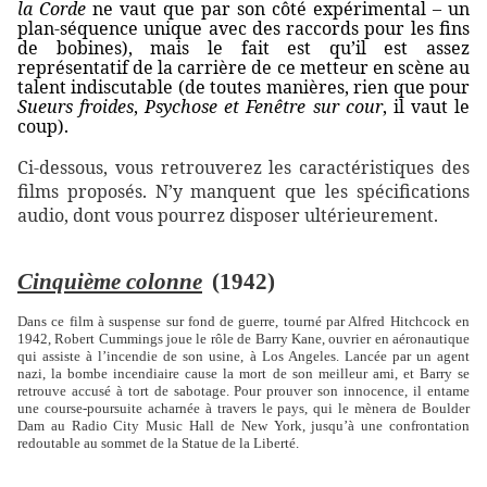
la Corde
ne vaut que par son côté expérimental – un
plan-séquence unique avec des raccords pour les fins
de bobines), mais le fait est qu’il est assez
représentatif de la carrière de ce metteur en scène au
talent indiscutable (de toutes manières, rien que pour
Sueurs froides
,
Psychose et Fenêtre sur cour
, il vaut le
coup).
Ci-dessous, vous retrouverez les caractéristiques des
films proposés. N’y manquent que les spécifications
audio, dont vous pourrez disposer ultérieurement.
Cinquième colonne
(1942)
Dans ce film à suspense sur fond de guerre, tourné par Alfred Hitchcock en
1942, Robert Cummings joue le rôle de Barry Kane, ouvrier en aéronautique
qui assiste à l’incendie de son usine, à Los Angeles. Lancée par un agent
nazi, la bombe incendiaire cause la mort de son meilleur ami, et Barry se
retrouve accusé à tort de sabotage. Pour prouver son innocence, il entame
une course-poursuite acharnée à travers le pays, qui le mènera de Boulder
Dam au Radio City Music Hall de New York, jusqu’à une confrontation
redoutable au sommet de la Statue de la Liberté.