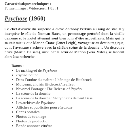
Caractéristiques techniques :
Format image : Widescreen 1.85 :1
Psychose
(1960)
Ce chef-d’œuvre du suspense a élevé Anthony Perkins au rang de star. Il y
interprète le rôle de Norman Bates, un personnage perturbé dont la vieille
demeure et le motel attenant sont bien loin d’être accueillants. Mais qui le
saurait mieux que Marion Crane (Janet Leigh), voyageuse au destin tragique,
dont l’aventure s’achève avec la célèbre scène de la douche… Un détective
privé (Martin Balsam), suivi par la sœur de Marion (Vera Miles), se lancent
alors à sa recherche.
Bonus :
Le making-of de
Psychose
Psycho
Sound
Dans l’ombre du maître : l’héritage de Hitchcock
Morceaux choisis Hitchcock/Truffaut
Newsreel Footage : The Release of
Psycho
La scène de la douche
La scène de la douche : Storyboards de Saul Bass
Les archives de
Psycho
se
Affiches et publicités pour
Psychose
Cartes postales
Photos de tournage
Photos de production
Bande annonce cinéma