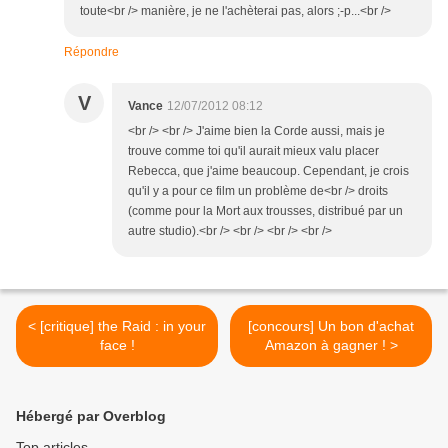
toute<br /> manière, je ne l'achèterai pas, alors ;-p...<br />
Répondre
V
Vance
12/07/2012 08:12
<br /> <br /> J'aime bien la Corde aussi, mais je
trouve comme toi qu'il aurait mieux valu placer
Rebecca, que j'aime beaucoup. Cependant, je crois
qu'il y a pour ce film un problème de<br /> droits
(comme pour la Mort aux trousses, distribué par un
autre studio).<br /> <br /> <br /> <br />
< [critique] the Raid : in your
[concours] Un bon d'achat
face !
Amazon à gagner ! >
Hébergé par Overblog
Top articles