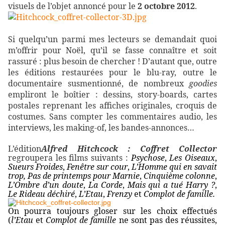
visuels de l’objet annoncé pour le
2 octobre 2012
.
Si quelqu’un parmi mes lecteurs se demandait quoi
m’offrir pour Noël, qu’il se fasse connaître et soit
rassuré : plus besoin de chercher ! D’autant que, outre
les éditions restaurées pour le blu-ray, outre le
documentaire susmentionné, de nombreux
goodies
empliront le boîtier : dessins, story-boards, cartes
postales reprenant les affiches originales, croquis de
costumes. Sans compter les commentaires audio, les
interviews, les making-of, les bandes-annonces…
L’édition
Alfred Hitchcock : Coffret Collector
regroupera les films suivants :
Psychose
,
Les Oiseaux
,
Sueurs Froides
,
Fenêtre sur cour
,
L’Homme qui en savait
trop,
Pas de printemps pour Marnie
,
Cinquième colonne
,
L’Ombre d’un doute
,
La Corde
,
Mais qui a tué Harry ?
,
Le Rideau déchiré
,
L’Etau
,
Frenzy
et
Complot de famille.
On pourra toujours gloser sur les choix effectués
(
l’Etau
et
Complot de famille
ne sont pas des réussites,