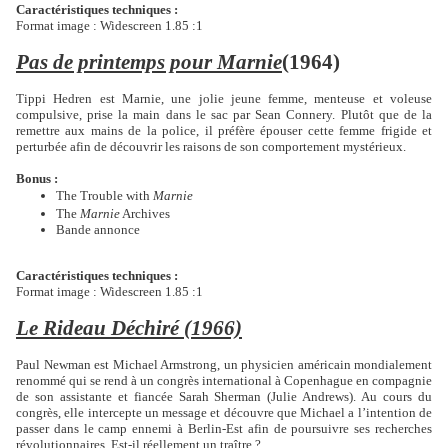
Caractéristiques techniques :
Format image : Widescreen 1.85 :1
Pas de printemps pour Marnie
(1964)
Tippi Hedren est Marnie, une jolie jeune femme, menteuse et voleuse
compulsive, prise la main dans le sac par Sean Connery. Plutôt que de la
remettre aux mains de la police, il préfère épouser cette femme frigide et
perturbée afin de découvrir les raisons de son comportement mystérieux.
Bonus :
The Trouble with
Marnie
The
Marnie
Archives
Bande annonce
Caractéristiques techniques :
Format image : Widescreen 1.85 :1
Le Rideau Déchiré (1966)
Paul Newman est Michael Armstrong, un physicien américain mondialement
renommé qui se rend à un congrès international à Copenhague en compagnie
de son assistante et fiancée Sarah Sherman (Julie Andrews). Au cours du
congrès, elle intercepte un message et découvre que Michael a l’intention de
passer dans le camp ennemi à Berlin-Est afin de poursuivre ses recherches
révolutionnaires. Est-il réellement un traître ?