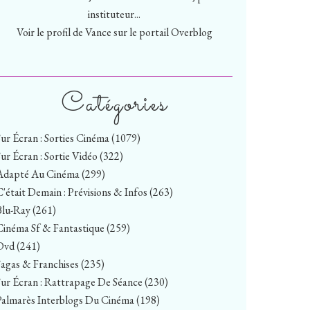
instituteur...
Voir le profil de
Vance
sur le portail Overblog
Catégories
Sur Écran : Sorties Cinéma
(1079)
Sur Écran : Sortie Vidéo
(322)
Adapté Au Cinéma
(299)
C'était Demain : Prévisions & Infos
(263)
Blu-Ray
(261)
Cinéma Sf & Fantastique
(259)
Dvd
(241)
Sagas & Franchises
(235)
Sur Écran : Rattrapage De Séance
(230)
Palmarès Interblogs Du Cinéma
(198)