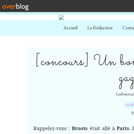
Accueil
La Rédaction
Conta
[concours] Un bo
ga
Ludoscreen 
13.0
P
Rappelez-vous :
Broots
était allé à
Paris
. 