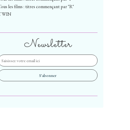
Tous les films : titres commençant par "R"
TWIN
Newsletter