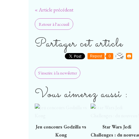
« Article précédent
Retour à l'accueil
Partager cet article
Repost
0
S'inscrire à la newsletter
Vous aimerez aussi :
Jeu concours Godzilla vs
Star Wars Jedi
Kong
Challenges : du nouveau