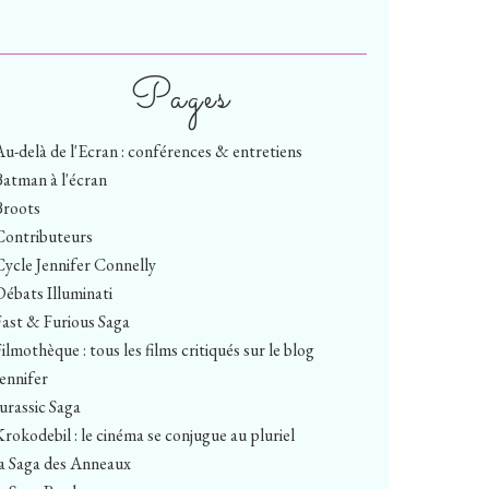
Pages
Au-delà de l'Ecran : conférences & entretiens
Batman à l'écran
Broots
Contributeurs
Cycle Jennifer Connelly
Débats Illuminati
Fast & Furious Saga
ilmothèque : tous les films critiqués sur le blog
Jennifer
Jurassic Saga
Krokodebil : le cinéma se conjugue au pluriel
la Saga des Anneaux