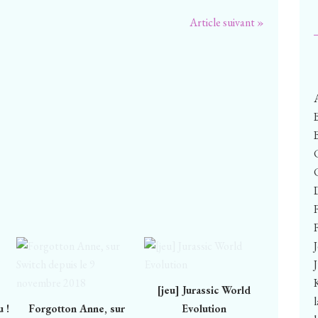
Article suivant »
F
[jeu] Jurassic World
 !
Forgotton Anne, sur
Evolution