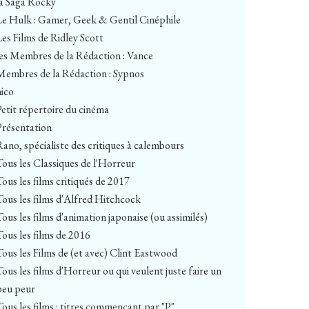
la Saga Rocky
Le Hulk : Gamer, Geek & Gentil Cinéphile
Les Films de Ridley Scott
les Membres de la Rédaction : Vance
Membres de la Rédaction : Sypnos
nico
Petit répertoire du cinéma
Présentation
Rano, spécialiste des critiques à calembours
Tous les Classiques de l'Horreur
Tous les films critiqués de 2017
Tous les films d'Alfred Hitchcock
Tous les films d'animation japonaise (ou assimilés)
Tous les films de 2016
Tous les Films de (et avec) Clint Eastwood
Tous les films d'Horreur ou qui veulent juste faire un
peu peur
Tous les films : titres commençant par "P"