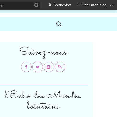
Connexion
+
Créer mon blog
Suivez-nous
l'Écho des Mondes
lointains