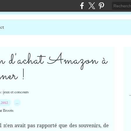
ct
n d'achat Amazon à
gner !
: jeux et concours
7.2012
…
ar Broots
Il n'en avait pas rapporté que des souvenirs, de