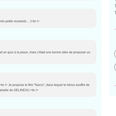
s petits vicelards... :)<br />
 fait un quiz à la place, mais c'était une bonne idée de proposer un
/> <br /> Je propose le film "Narco", dans lequel le héros souffre de
maladie de GELINEAU.<br />