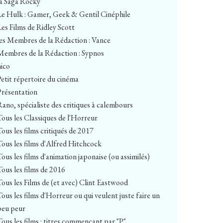
la Saga Rocky
Le Hulk : Gamer, Geek & Gentil Cinéphile
Les Films de Ridley Scott
les Membres de la Rédaction : Vance
Membres de la Rédaction : Sypnos
nico
Petit répertoire du cinéma
Présentation
Rano, spécialiste des critiques à calembours
Tous les Classiques de l'Horreur
Tous les films critiqués de 2017
Tous les films d'Alfred Hitchcock
Tous les films d'animation japonaise (ou assimilés)
Tous les films de 2016
Tous les Films de (et avec) Clint Eastwood
Tous les films d'Horreur ou qui veulent juste faire un
peu peur
Tous les films : titres commençant par "P"