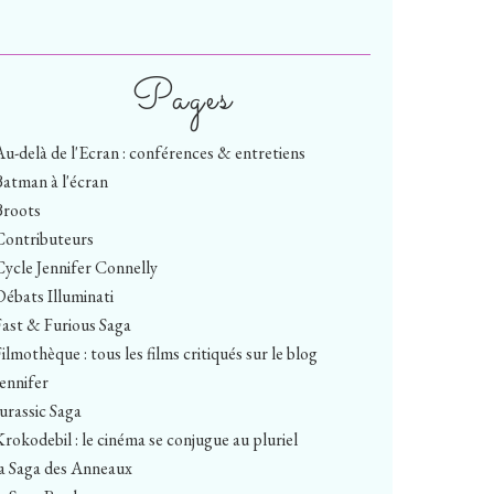
Pages
Au-delà de l'Ecran : conférences & entretiens
Batman à l'écran
Broots
Contributeurs
Cycle Jennifer Connelly
Débats Illuminati
Fast & Furious Saga
ilmothèque : tous les films critiqués sur le blog
Jennifer
Jurassic Saga
Krokodebil : le cinéma se conjugue au pluriel
la Saga des Anneaux