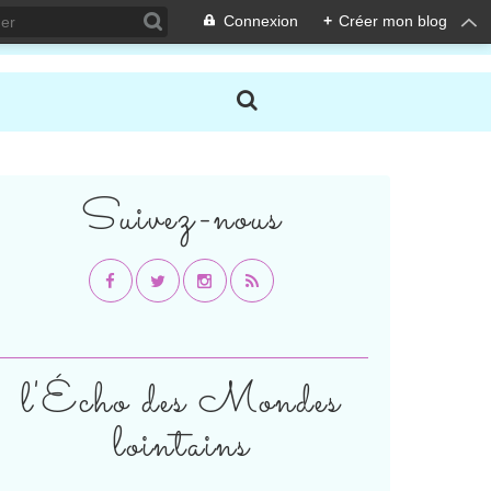
Connexion
+
Créer mon blog
Suivez-nous
l'Écho des Mondes
lointains