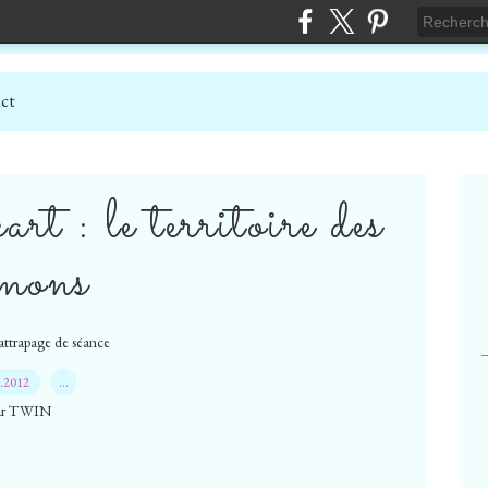
ct
rt : le territoire des
mons
rattrapage de séance
7.2012
…
ar TWIN