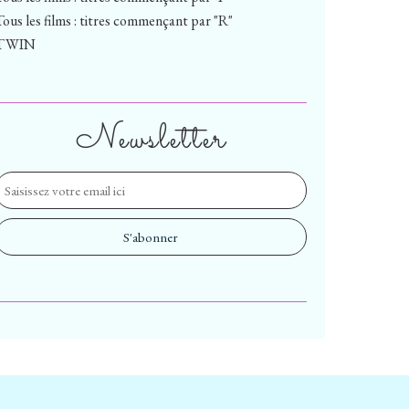
Tous les films : titres commençant par "R"
TWIN
Newsletter