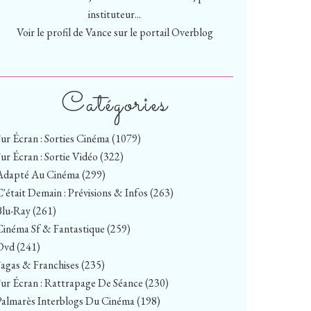
instituteur...
Voir le profil de
Vance
sur le portail Overblog
Catégories
Sur Écran : Sorties Cinéma
(1079)
Sur Écran : Sortie Vidéo
(322)
Adapté Au Cinéma
(299)
C'était Demain : Prévisions & Infos
(263)
Blu-Ray
(261)
Cinéma Sf & Fantastique
(259)
Dvd
(241)
Sagas & Franchises
(235)
Sur Écran : Rattrapage De Séance
(230)
Palmarès Interblogs Du Cinéma
(198)