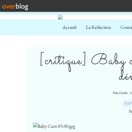
Accueil
La Rédaction
Conta
[critique] Baby ca
dé
Sur écran : 
15.0
P