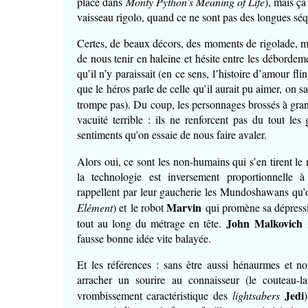
place dans
Monty Python’s Meaning of Life
), mais ça
vaisseau rigolo, quand ce ne sont pas des longues séq
Certes, de beaux décors, des moments de rigolade, ma
de nous tenir en haleine et hésite entre les déborde
qu’il n’y paraissait (en ce sens, l’histoire d’amour fl
que le héros parle de celle qu’il aurait pu aimer, on 
trompe pas). Du coup, les personnages brossés à gran
vacuité terrible : ils ne renforcent pas du tout le
sentiments qu’on essaie de nous faire avaler.
Alors oui, ce sont les non-humains qui s’en tirent le 
la technologie est inversement proportionnelle à
rappellent par leur gaucherie les Mundoshawans qu’
Marvin
Elément
) et le
robot
qui promène sa dépressi
John Malkovich
tout au long du métrage en tête.
n
fausse bonne idée vite balayée.
Et les références : sans être aussi hénaurmes et n
arracher un sourire au connaisseur (le couteau-l
Jedi
vrombissement caractéristique des
lightsabers