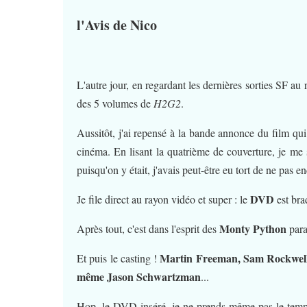
l'Avis de Nico
L'autre jour, en regardant les dernières sorties SF au 
des 5 volumes de
H2G2
.
Aussitôt, j'ai repensé à la bande annonce du film qu
cinéma. En lisant la quatrième de couverture, je me su
puisqu'on y était, j'avais peut-être eu tort de ne pas e
DVD
Je file direct au rayon vidéo et super : le
est br
Monty Python
Après tout, c'est dans l'esprit des
paraî
Martin Freeman, Sam Rockwell,
Et puis le casting !
même Jason Schwartzman
...
Hop, le DVD inséré, je ne prends même pas le temps d