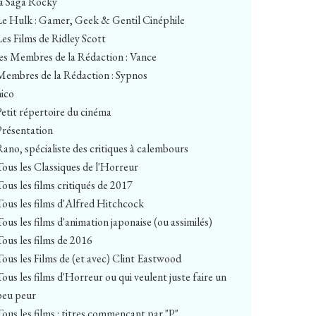
la Saga Rocky
Le Hulk : Gamer, Geek & Gentil Cinéphile
Les Films de Ridley Scott
les Membres de la Rédaction : Vance
Membres de la Rédaction : Sypnos
nico
Petit répertoire du cinéma
Présentation
Rano, spécialiste des critiques à calembours
Tous les Classiques de l'Horreur
Tous les films critiqués de 2017
Tous les films d'Alfred Hitchcock
Tous les films d'animation japonaise (ou assimilés)
Tous les films de 2016
Tous les Films de (et avec) Clint Eastwood
Tous les films d'Horreur ou qui veulent juste faire un
peu peur
Tous les films : titres commençant par "P"