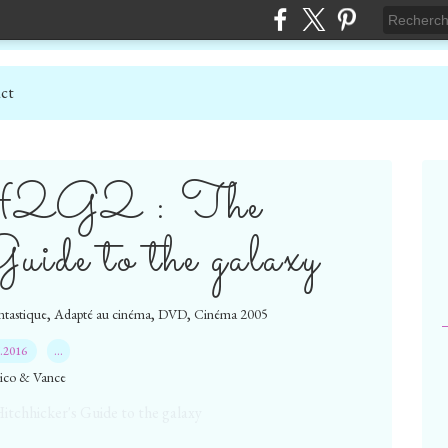
ct
] H2G2 : The
uide to the galaxy
,
,
,
tastique
Adapté au cinéma
DVD
Cinéma 2005
7.2016
…
ico & Vance