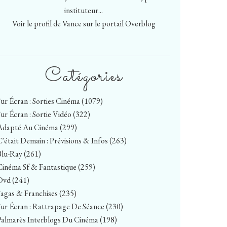
instituteur...
Voir le profil de
Vance
sur le portail Overblog
Catégories
Sur Écran : Sorties Cinéma
(1079)
Sur Écran : Sortie Vidéo
(322)
Adapté Au Cinéma
(299)
C'était Demain : Prévisions & Infos
(263)
Blu-Ray
(261)
Cinéma Sf & Fantastique
(259)
Dvd
(241)
Sagas & Franchises
(235)
Sur Écran : Rattrapage De Séance
(230)
Palmarès Interblogs Du Cinéma
(198)