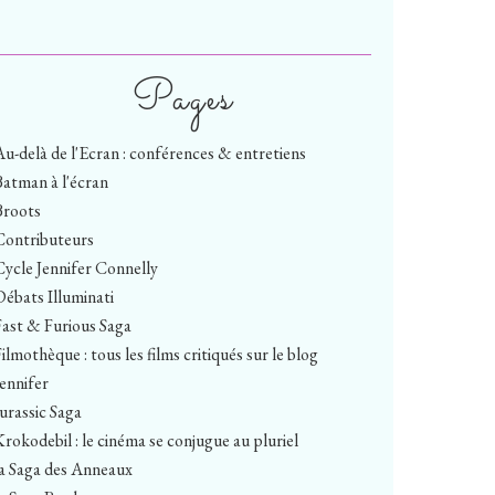
Pages
Au-delà de l'Ecran : conférences & entretiens
Batman à l'écran
Broots
Contributeurs
Cycle Jennifer Connelly
Débats Illuminati
Fast & Furious Saga
ilmothèque : tous les films critiqués sur le blog
Jennifer
Jurassic Saga
Krokodebil : le cinéma se conjugue au pluriel
la Saga des Anneaux