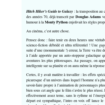
Hitch Hiker’s Guide to Galaxy
: la transposition au
Douglas Adams
des années 70, déjà transcrit par
ve
Monty Python
humour à la
enjolivait les règles pro
Au cinéma, c’est autre chose.
Pensez donc : faire tenir en deux heures une vérita
science-fiction débridé et ultra référentiel ! Une gag
suite d’une (monumentale !) erreur, la Terre va être 
à l’aide apportée par un auto-stoppeur galactique qu’
aventures les plus pittoresques. Au passage, on app
intelligente sur sa planète et on aura même la réponse
Certes, il y avait matière à travailler : les effets sp
picaresque d’un univers dans lequel l’homme n’a pl
savoir-faire propre à l’animation de personnages plus 
bien sous cet angle que le film s’avère le plus réussi. 
effectivement assez terne, sans le rythme ni l’énergie
départ est sympathique, l’intro en voix off lance l