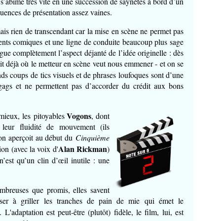
 s’abîme très vite en une succession de saynètes à bord d’un
uences de présentation assez vaines.
is rien de transcendant car la mise en scène ne permet pas
ments comiques et une ligne de conduite beaucoup plus sage
ingue complètement l’aspect déjanté de l’idée originelle : dès
sait déjà où le metteur en scène veut nous emmener - et on se
ds coups de tics visuels et de phrases
loufoques sont d’une
s gags et ne permettent pas d’accorder du crédit aux bons
Vogons
mieux, les pitoyables
,
dont
 leur fluidité de mouvement (ils
on aperçoit au début du
Cinquième
Alan Rickman
on (avec la voix d'
)
’est qu’un clin d’œil inutile : une
ombreuses que promis, elles savent
aser à griller les tranches de pain de mie qui émet le
). L'adaptation est peut-être (plutôt) fidèle, le film, lui, est