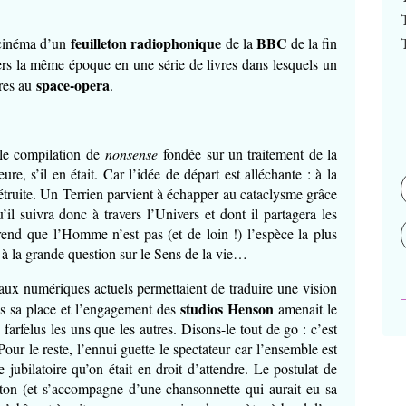
feuilleton radiophonique
BBC
 cinéma d’un
de la
de la fin
rs la même époque en une série de livres dans lesquels un
space-opera
pres au
.
ble compilation de
nonsense
fondée sur un traitement de la
eure, s’il en était. Car l’idée de départ est alléchante :
à la
détruite. Un Terrien parvient à échapper au cataclysme grâce
il suivra donc à travers l’Univers et dont il partagera les
rend que l’Homme n’est pas (et de loin !) l’espèce la plus
 à la grande question sur le Sens de la vie…
éciaux numériques actuels permettaient de traduire une vision
studios Henson
us sa place et l’engagement des
amenait le
farfelus les uns que les autres. Disons-le tout de go : c’est
Pour le reste, l’ennui guette le spectateur car l’ensemble est
 jubilatoire qu’on était en droit d’attendre. Le postulat de
e ton (et s’accompagne d’une chansonnette qui aurait eu sa