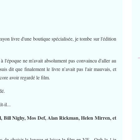
rayon livre d'une boutique spécialisée, je tombe sur l'édition
i à l'époque ne m'avait absolument pas convaincu d'aller au
is dit que finalement le livre n’avait pas l'air mauvais, et
ncore avoir regardé le film.
adé.
t-il...
 Bill Nighy, Mos Def, Alan Rickman, Helen Mirren, et
e choisir la langue et laisse le film en VF... Ouh la ! je