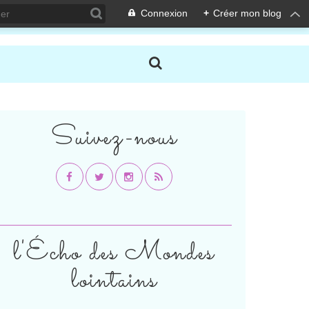
Connexion
+
Créer mon blog
Suivez-nous
l'Écho des Mondes
lointains