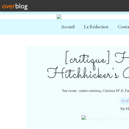
Accueil
La Rédaction
Conta
[critique
Hitchhicker's G
,
Sur écran : sorties cinéma
Cinéma SF & Fan
25.0
Par N