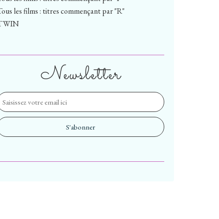
Tous les films : titres commençant par "R"
TWIN
Newsletter