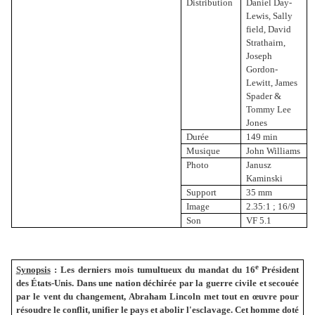
Distribution
Daniel Day-
Lewis, Sally
field, David
Strathairn,
Joseph
Gordon-
Lewitt, James
Spader &
Tommy Lee
Jones
Durée
149 min
Musique
John Williams
Photo
Janusz
Kaminski
Support
35 mm
Image
2.35:1 ; 16/9
Son
VF 5.1
e
Synopsis
:
Les derniers mois tumultueux du mandat du 16
Président
des États-Unis. Dans une nation déchirée par la guerre civile et secouée
par le vent du changement, Abraham Lincoln met tout en œuvre pour
résoudre le conflit, unifier le pays et abolir l'esclavage. Cet homme doté