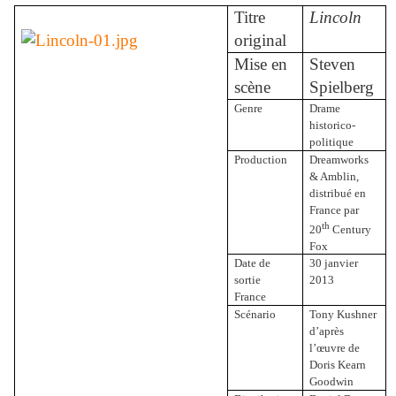
Titre
Lincoln
original
Mise en
Steven
scène
Spielberg
Genre
Drame
historico-
politique
Production
Dreamworks
& Amblin,
distribué en
France par
th
20
Century
Fox
Date de
30 janvier
sortie
2013
France
Scénario
Tony Kushner
d’après
l’œuvre de
Doris Kearn
Goodwin